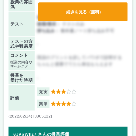
授業の雰囲
気
続きを見る（無料）
前期/中間：
テストのみ
テスト
後期/期末：
テストのみ
持ち込み：
教科書ノート持ち込み不可
テストの方
-
式や難易度
コメント
英語のプリントを訳してパワポで説明する
授業の内容や
ちゃんと授業でてたら単位もらえます
学べたこと
授業を
-
受けた時期
充実
3
評価
楽単
4
(2022/02/14) [3865122]
6JVpWhz7 さんの授業評価