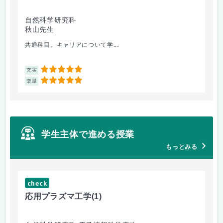
自然科学研究科
自
秋山先生
秋
共通科目。キャリアについて学...
外
5
充実
充
5
楽単
楽
学生主体で進める授業
もっとみる
check
応用プラズマ工学
(1)