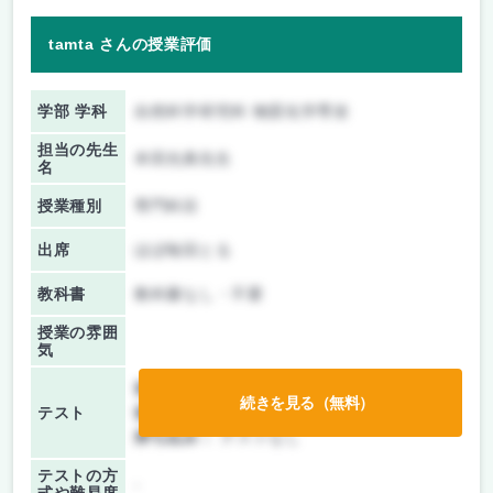
tamta さんの授業評価
学部 学科
自然科学研究科 物質化学専攻
担当の先生
本田光典先生
名
授業種別
専門科目
出席
ほぼ毎回とる
教科書
教科書なし・不要
授業の雰囲
気
前期/中間：
レポートのみ
続きを見る（無料）
テスト
後期/期末：
授業無し
持ち込み：
テストなし
テストの方
-