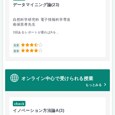
データマイニング論
(23)
機
自然科学研究科 電子情報科学専攻
自
南保英孝先生
渡
3回あるレポートが通ればAを...
機
3.5
充実
充
4
楽単
楽
オンライン中心で受けられる授業
もっとみる
check
ch
イノベーション方法論A
(3)
イ