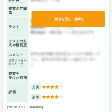
授業の雰囲
気
続きを見る（無料）
前期/中間：
テストのみ
テスト
後期/期末：
レポートのみ
持ち込み：
教科書ノート持ち込み不可
テストの方
-
式や難易度
前半は参考書の英文訳をパワポで発表＋テ
コメント
スト。後半は不斉を扱った論文でレポー
授業の内容や
学べたこと
ト。
授業を
-
受けた時期
充実
4
評価
楽単
4
(2019/01/27) [3046009]