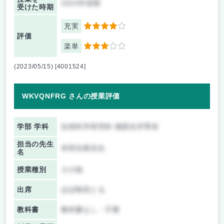
2023年前期
受けた時期
充実
4
評価
楽単
3
(2023/05/15) [4001524]
WKVQNFRG さんの授業評価
学部 学科
自然科学研究科 物質化学専攻
担当の先生
本田光典先生
名
授業種別
その他
出席
ほぼ毎回とる
教科書
教科書なし・不要