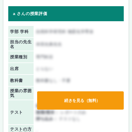
a さんの授業評価
学部 学科
自然科学研究科 物質化学専攻
担当の先生
本田光典先生
名
授業種別
専門科目
出席
とらない
教科書
教科書なし・不要
授業の雰囲
気
続きを見る（無料）
前期/中間：
レポートのみ
テスト
後期/期末：
レポートのみ
持ち込み：
テストなし
テストの方
-