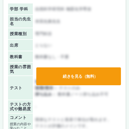
学部 学科
自然科学研究科 物質化学専攻
担当の先生
本田光典先生
名
授業種別
専門科目
出席
とらない
教科書
教科書なし・不要
授業の雰囲
気
続きを見る（無料）
前期/中間：
テストのみ
テスト
後期/期末：
テストのみ
持ち込み：
教科書ノート持ち込み不可
テストの方
-
式や難易度
コメント
簡単なテストと発表で単位が取れます。
授業の内容や
テストが評価のメインです。
学べたこと