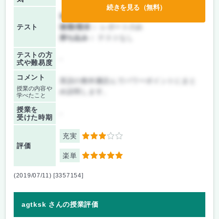
続きを見る（無料）
前期/中間：
レポートのみ
テスト
後期/期末：
レポートのみ
持ち込み：
テストなし
テストの方
-
式や難易度
コメント
英語の教科書読んでパワーポイントにまと
授業の内容や
め説明します。
学べたこと
授業を
-
受けた時期
充実
3
評価
楽単
5
(2019/07/11) [3357154]
agtksk さんの授業評価