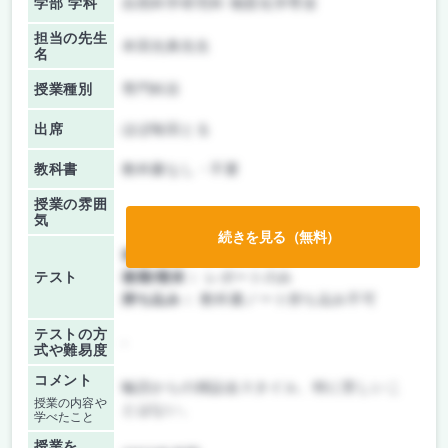
学部 学科
自然科学研究科 物質化学専攻
担当の先生
本田光典先生
名
授業種別
専門科目
出席
ほぼ毎回とる
教科書
教科書なし・不要
授業の雰囲
気
続きを見る（無料）
前期/中間：
テストのみ
テスト
後期/期末：
レポートのみ
持ち込み：
教科書ノート持ち込み不可
テストの方
-
式や難易度
コメント
輪読からの雑誌会スタイル、特に苦しいこ
授業の内容や
とはない。
学べたこと
授業を