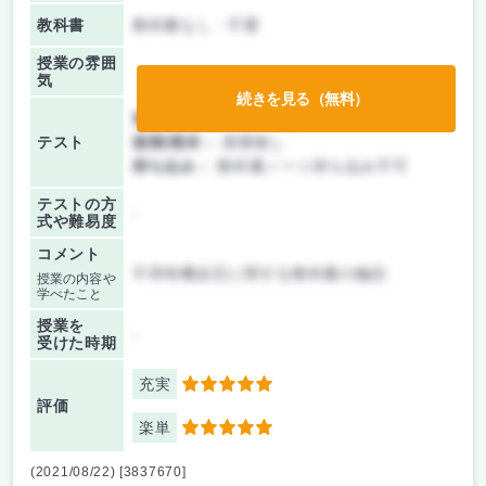
教科書
教科書なし・不要
授業の雰囲
気
続きを見る（無料）
前期/中間：
テストのみ
テスト
後期/期末：
授業無し
持ち込み：
教科書ノート持ち込み不可
テストの方
-
式や難易度
コメント
不斉有機反応に関する教科書の輪読
授業の内容や
学べたこと
授業を
-
受けた時期
充実
5
評価
楽単
5
(2021/08/22) [3837670]