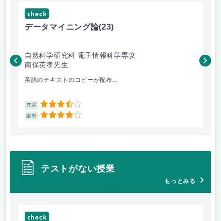
check
ch
データマイニング論
(23)
機
自然科学研究科 電子情報科学専攻
自
南保英孝先生
渡
英語のテキストのコピーが配布...
機
3.5
充実
充
4
楽単
楽
テストがない授業
もっとみる
check
ch