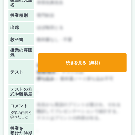
担当の先生
本田光典先生
名
授業種別
専門科目
出席
ほぼ毎回とる
教科書
教科書なし・不要
授業の雰囲
気
続きを見る（無料）
前期/中間：
レポートのみ
テスト
後期/期末：
テストのみ
持ち込み：
教科書ノート持ち込み不可
テストの方
-
式や難易度
先生から英語のプリントが渡され、それを
コメント
翻訳してプレゼンテーションで紹介する。
授業の内容や
学べたこと
テストはプリントの内容が出る。
授業を
-
受けた時期