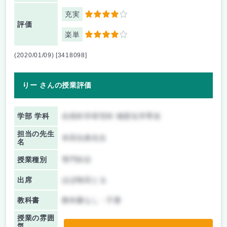
充実
4
評価
楽単
4
(2020/01/09) [3418098]
りー さんの授業評価
学部 学科
自然科学研究科 物質化学専攻
担当の先生
本田光典先生
名
授業種別
専門科目
出席
ほぼ毎回とる
教科書
教科書なし・不要
授業の雰囲
気