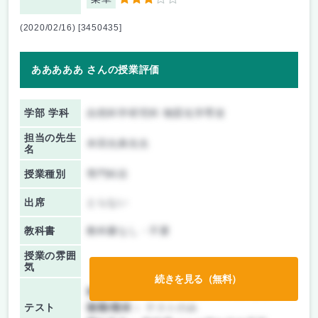
3
(2020/02/16) [3450435]
あああああ さんの授業評価
学部 学科
自然科学研究科 物質化学専攻
担当の先生
本田光典先生
名
授業種別
専門科目
出席
とらない
教科書
教科書なし・不要
授業の雰囲
気
続きを見る（無料）
前期/中間：
テスト・レポート両方なし
テスト
後期/期末：
テストのみ