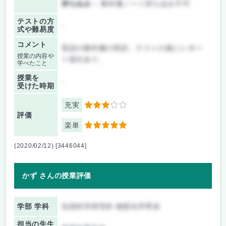
持ち込み：
教科書ノート持ち込み不可
テストの方
-
式や難易度
コメント
英語の教科書の和訳。テストの後にレポー
授業の内容や
ト提出あり。
学べたこと
授業を
-
受けた時期
充実
3
評価
楽単
5
(2020/02/12) [3446044]
かず さんの授業評価
学部 学科
自然科学研究科 物質化学専攻
担当の先生