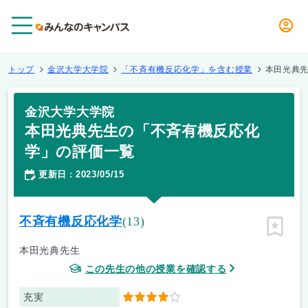
メニュー
トップ
金沢大学大学院
「不斉有機反応化学」を含む授業
本田光典
金沢大学大学院
本田光典先生の「不斉有機反応化
学」の評価一覧
更新日
2023/05/15
：
不斉有機反応化学
(13)
ピン留
本田光典先生
この先生の他の授業を確認する
充実
4