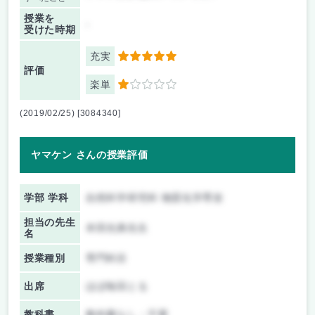
授業を
-
受けた時期
充実
5
評価
楽単
1
(2019/02/25) [3084340]
ヤマケン さんの授業評価
学部 学科
自然科学研究科 物質化学専攻
担当の先生
本田光典先生
名
授業種別
専門科目
出席
ほぼ毎回とる
教科書
教科書なし・不要