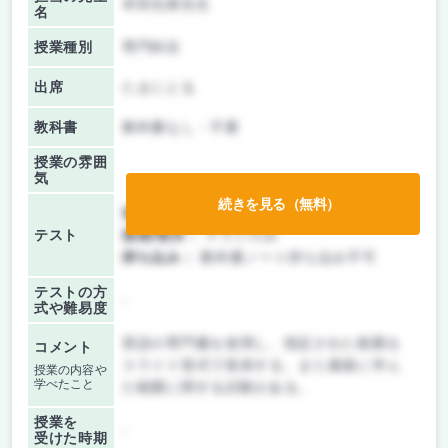
本田光典先生
名
授業種別
専門科目
出席
たまにとる
教科書
教科書なし・不要
授業の雰囲
気
続きを見る（無料）
前期/中間：
テストのみ
テスト
後期/期末：
テストのみ
持ち込み：
教科書ノート持ち込み不可
テストの方
-
式や難易度
英語の専門書を使用し、指定された範囲を
コメント
スライド形式で発表する。また最後に学ん
授業の内容や
学べたこと
だ範囲に関する試験がある。
授業を
-
受けた時期