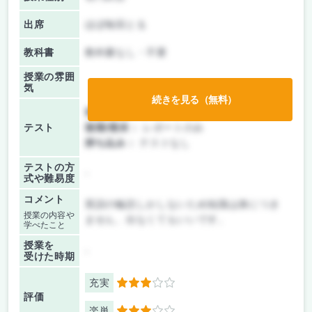
出席
ほぼ毎回とる
教科書
教科書なし・不要
授業の雰囲
気
続きを見る（無料）
前期/中間：
レポートのみ
テスト
後期/期末：
レポートのみ
持ち込み：
テストなし
テストの方
-
式や難易度
コメント
英語の輪読しかしないため知識は身につき
授業の内容や
ません、出なくてもいいです。
学べたこと
授業を
-
受けた時期
充実
3
評価
楽単