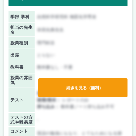
学部 学科
自然科学研究科 物質化学専攻
担当の先生
本田光典先生
名
授業種別
専門科目
出席
とらない
教科書
教科書なし・不要
授業の雰囲
気
続きを見る（無料）
前期/中間：
テストのみ
テスト
後期/期末：
レポートのみ
持ち込み：
教科書ノート持ち込み不可
テストの方
-
式や難易度
コメント
英語の勉強にもなり、とてもためになる授