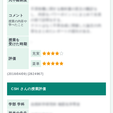
式や難易度
不斉有機に関する教科書の英文の翻訳を
し、内容をパワーポイントにまとめて全員
コメント
の前で説明をする。
授業の内容や
学べたこと
テストはなく不斉合成に関連した論文の内
容をまとめたレポートの提出がある。
授業を
-
受けた時期
充実
4
評価
楽単
5
(2018/04/09) [2824967]
CSH さんの授業評価
学部 学科
自然科学研究科 物質化学専攻