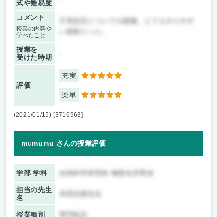
式や難易度
コメント
不斉反応についての講義。とてもやりやす
授業の内容や
い授業だった。
学べたこと
授業を
-
受けた時期
充実
5
評価
楽単
5
(2021/01/15) [3716963]
mumumu さんの授業評価
学部 学科
自然科学研究科 物質化学専攻
担当の先生
本田光典先生
名
授業種別
専門科目