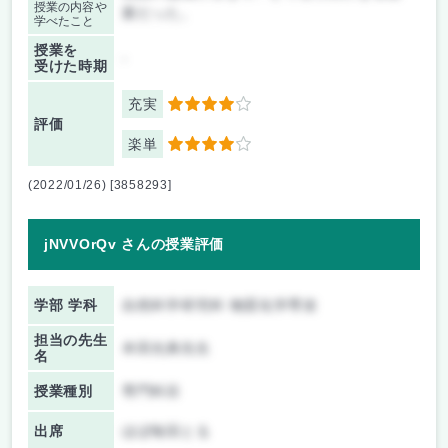
授業の内容や
業だった。
学べたこと
授業を
-
受けた時期
充実
4
評価
楽単
4
(2022/01/26) [3858293]
jNVVOrQv さんの授業評価
学部 学科
自然科学研究科 物質化学専攻
担当の先生
本田光典先生
名
授業種別
専門科目
出席
ほぼ毎回とる