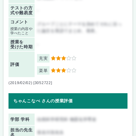
テストの方
-
式や難易度
コメント
グループごとにテーマを決めてそれに沿っ
授業の内容や
た論文を英語でまとめ、発表。
学べたこと
授業を
-
受けた時期
充実
3
評価
楽単
3
(2019/02/02) [3052722]
ちゃんこなべ さんの授業評価
学部 学科
自然科学研究科 物質化学専攻
担当の先生
長谷川浩先生
名