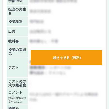
学部 学科
自然科学研究科 物質化学専攻
担当の先生
長谷川浩先生
名
授業種別
専門科目
出席
ほぼ毎回とる
教科書
教科書なし・不要
授業の雰囲
気
続きを見る（無料）
前期/中間：
レポートのみ
テスト
後期/期末：
レポートのみ
持ち込み：
テストなし
テストの方
-
式や難易度
コメント
3人または4人一組のグループによる雑誌会
授業の内容や
のみ。
学べたこと
授業を