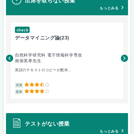
出席を取らない授業
もっとみる
check
ch
データマイニング論
(23)
機
自然科学研究科 電子情報科学専攻
自
南保英孝先生
渡
英語のテキストのコピーが配布...
機
3.5
充実
充
4
楽単
楽
テストがない授業
もっとみる