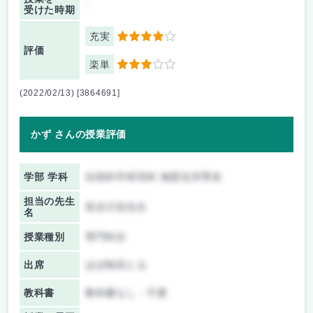
-
受けた時期
充実
4
評価
楽単
3
(2022/02/13) [3864691]
かず さんの授業評価
学部 学科
自然科学研究科 物質化学専攻
担当の先生
長谷川浩先生
名
授業種別
専門科目
出席
ほぼ毎回とる
教科書
教科書なし・不要