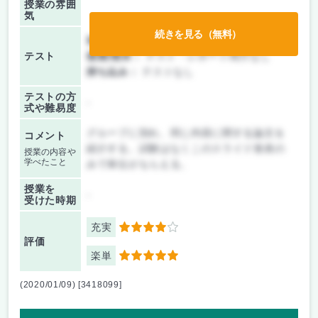
授業の雰囲
気
続きを見る（無料）
前期/中間：
テスト・レポート両方なし
テスト
後期/期末：
テスト・レポート両方なし
持ち込み：
テストなし
テストの方
-
式や難易度
グループに別れ、同じ内容に関する論文を
コメント
紹介する。試験はなくこのスライド発表の
授業の内容や
学べたこと
みで単位がもらえる。
授業を
-
受けた時期
充実
4
評価
楽単
5
(2020/01/09) [3418099]