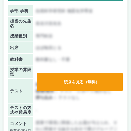
学部 学科
自然科学研究科 物質化学専攻
担当の先生
長谷川浩先生
名
授業種別
専門科目
出席
ほぼ毎回とる
教科書
教科書なし・不要
授業の雰囲
気
続きを見る（無料）
前期/中間：
テスト・レポート両方なし
テスト
後期/期末：
テスト・レポート両方なし
持ち込み：
テストなし
テストの方
-
式や難易度
授業で環境に関係したお題が与えられ、そ
コメント
れに関連する論文を自分で選びグループご
授業の内容や