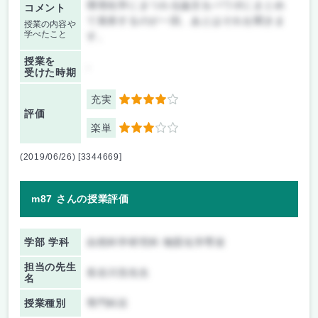
環境化学にまつわる論文をパワポにまとめ
コメント
て発表するのが一回、あとはそれを聞きま
授業の内容や
学べたこと
す。
授業を
-
受けた時期
充実
4
評価
楽単
3
(2019/06/26) [3344669]
m87 さんの授業評価
学部 学科
自然科学研究科 物質化学専攻
担当の先生
長谷川浩先生
名
授業種別
専門科目