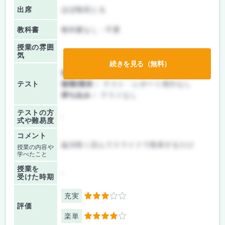
出席
ほぼ毎回とる
教科書
教科書なし・不要
授業の雰囲
気
続きを見る（無料）
前期/中間：
テスト・レポート両方なし
テスト
後期/期末：
テスト・レポート両方なし
持ち込み：
テストなし
テストの方
-
式や難易度
コメント
論文軽く読んでスライドで発表するだけ
授業の内容や
学べたこと
授業を
-
受けた時期
充実
3
評価
楽単
4