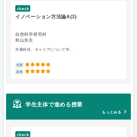
check
ch
イノベーション方法論A
(3)
イ
自然科学研究科
自
秋山先生
秋
共通科目。キャリアについて学...
外
5
充実
充
5
楽単
楽
学生主体で進める授業
もっとみる
check