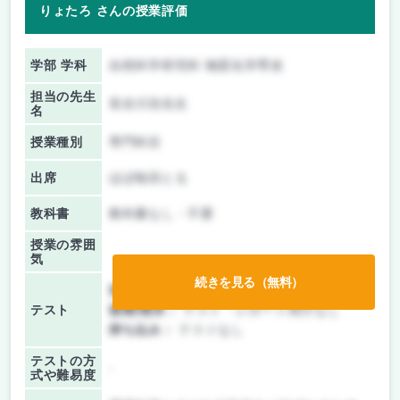
りょたろ さんの授業評価
学部 学科
自然科学研究科 物質化学専攻
担当の先生
長谷川浩先生
名
授業種別
専門科目
出席
ほぼ毎回とる
教科書
教科書なし・不要
授業の雰囲
気
続きを見る（無料）
前期/中間：
テスト・レポート両方なし
テスト
後期/期末：
テスト・レポート両方なし
持ち込み：
テストなし
テストの方
-
式や難易度