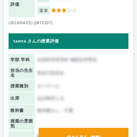
評価
楽単
3
(2018/04/25) [2872107]
tamta さんの授業評価
学部 学科
自然科学研究科 物質化学専攻
担当の先生
長谷川浩先生
名
授業種別
ゼミナール
出席
ほぼ毎回とる
教科書
教科書なし・不要
授業の雰囲
気
前期/中間：
レポートのみ