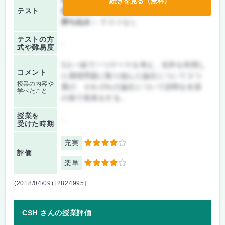
続きを見る（無料）
テスト
後期/期末：
授業無し
持ち込み：
テストなし
テストの方
-
式や難易度
3人一組で一つテーマを考え、化学を利用し
コメント
た環境問題に取り組んだ論文について３つ
授業の内容や
選び、それぞれの論文について説明を全員
学べたこと
の前で発表をする。
授業を
-
受けた時期
充実
4
評価
楽単
4
(2018/04/09) [2824995]
CSH さんの授業評価