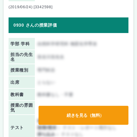
(2019/06/24) [3342598]
0930 さんの授業評価
学部 学科
自然科学研究科 物質化学専攻
担当の先生
長谷川浩先生
名
授業種別
専門科目
出席
とらない
教科書
教科書なし・不要
授業の雰囲
気
続きを見る（無料）
前期/中間：
テスト・レポート両方なし
テスト
後期/期末：
テスト・レポート両方なし
持ち込み：
テストなし