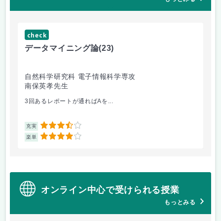
check
ch
データマイニング論
(23)
機
自然科学研究科 電子情報科学専攻
自
南保英孝先生
渡
3回あるレポートが通ればAを...
機
3.5
充実
充
4
楽単
楽
オンライン中心で受けられる授業
もっとみる