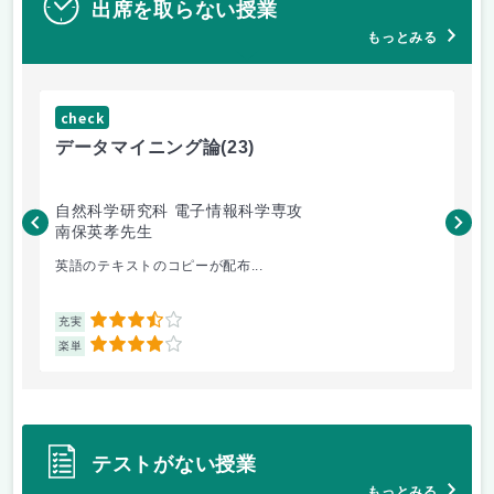
出席を取らない授業
もっとみる
check
ch
データマイニング論
(23)
機
自然科学研究科 電子情報科学専攻
自
南保英孝先生
渡
英語のテキストのコピーが配布...
機
3.5
充実
充
4
楽単
楽
テストがない授業
もっとみる