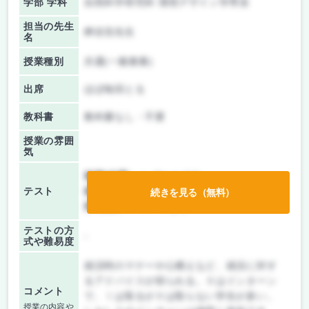
学部 学科
自然科学研究科 環境デザイン学専攻
担当の先生
桝谷浩先生
名
授業種別
共通(一般教養)
出席
ほぼ毎回とる
教科書
教科書なし・不要
授業の雰囲
気
前期/中間：
レポートのみ
テスト
後期/期末：
レポートのみ
続きを見る（無料）
持ち込み：
テストなし
テストの方
-
式や難易度
就活時のマナーや心構えなど、就活に対す
るアドバイスが得られる。Ⅱはインターン
コメント
で、Ⅰは取るがⅡは取らない学生が多い。
授業の内容や