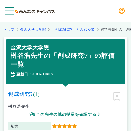
メニュー
トップ
金沢大学大学院
「創成研究?」を含む授業
桝谷浩先生の「創
金沢大学大学院
桝谷浩先生の「創成研究?」の評価
一覧
更新日
2016/10/03
：
創成研究?
(1)
ピン留
桝谷浩先生
この先生の他の授業を確認する
充実
5