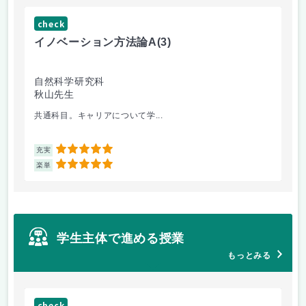
check
ch
イノベーション方法論A
(3)
イ
自然科学研究科
自
秋山先生
秋
共通科目。キャリアについて学...
外
5
充実
充
5
楽単
楽
学生主体で進める授業
もっとみる
check