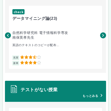
check
ch
データマイニング論
(23)
機
自然科学研究科 電子情報科学専攻
自
南保英孝先生
渡
英語のテキストのコピーが配布...
機
3.5
充実
充
4
楽単
楽
テストがない授業
もっとみる