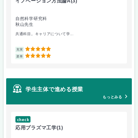
イノベーション方法論A
(3)
イ
自然科学研究科
自
秋山先生
秋
共通科目。キャリアについて学...
外
5
充実
充
5
楽単
楽
学生主体で進める授業
もっとみる
check
応用プラズマ工学
(1)