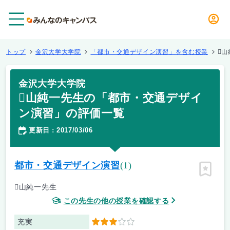
メニュー
トップ
金沢大学大学院
「都市・交通デザイン演習」を含む授業

金沢大学大学院
山純一先生の「都市・交通デザイ
ン演習」の評価一覧
更新日
2017/03/06
：
都市・交通デザイン演習
(1)
ピン留
山純一先生
この先生の他の授業を確認する
充実
3