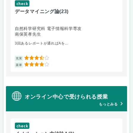
check
ch
データマイニング論
(23)
機
自然科学研究科 電子情報科学専攻
自
南保英孝先生
渡
3回あるレポートが通ればAを...
機
3.5
充実
充
4
楽単
楽
オンライン中心で受けられる授業
もっとみる
check
ch