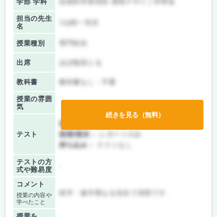
学部 学科
自然科学研究科 環境デザイン学専攻
担当の先生
山純一先生
名
授業種別
専門科目
出席
ほぼ毎回とる
教科書
教科書なし・不要
授業の雰囲
気
続きを見る（無料）
前期/中間：
レポートのみ
テスト
後期/期末：
レポートのみ
持ち込み：
テストなし
テストの方
-
式や難易度
コメント
前半・後半異なる先生で演習です．
授業の内容や
学べたこと
授業を