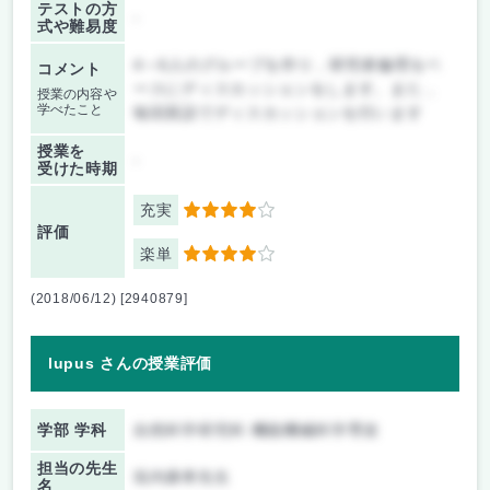
テストの方
-
式や難易度
4～6人のグループを作り，研究者倫理をベ
コメント
ースにディスカッションをします。また，
授業の内容や
学べたこと
毎回英語でディスカッションを行います
授業を
-
受けた時期
充実
4
評価
楽単
4
(2018/06/12) [2940879]
lupus さんの授業評価
学部 学科
自然科学研究科 機能機械科学専攻
担当の先生
垣内康孝先生
名