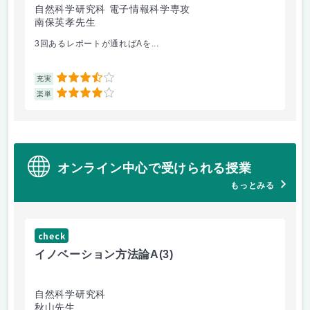
自然科学研究科 電子情報科学専攻
自
南保英孝先生
渡
3回あるレポートが通ればAを...
機
3.5
充実
充
4
楽単
楽
オンライン中心で受けられる授業
もっとみる
check
ch
イノベーション方法論A
(3)
イ
自然科学研究科
自
秋山先生
秋