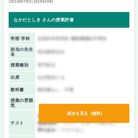
(2019/07/02) [3349248]
なかだとしき さんの授業評価
学部 学科
自然科学研究科 機能機械科学専攻
担当の先生
垣内康孝先生
名
授業種別
専門科目
出席
ほぼ毎回とる
教科書
教科書なし・不要
授業の雰囲
気
続きを見る（無料）
前期/中間：
テスト・レポート両方なし
テスト
後期/期末：
テスト・レポート両方なし
持ち込み：
テストなし