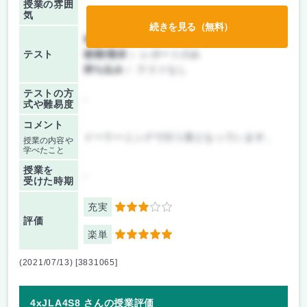
授業の雰囲
気
続きを見る（無料）
前期/中間：
レポートのみ
テスト
後期/期末：
レポートのみ
持ち込み：
テストなし
テストの方
-
式や難易度
コメント
イーラーニングで行う形となっています。
授業の内容や
学べたこと
授業を
-
受けた時期
充実
3
評価
楽単
5
(2021/07/13) [3831065]
4xJLA4S8 さんの授業評価