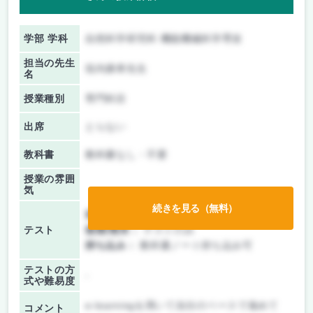
学部 学科
自然科学研究科 機能機械科学専攻
担当の先生
垣内康孝先生
名
授業種別
専門科目
出席
とらない
教科書
教科書なし・不要
授業の雰囲
気
続きを見る（無料）
前期/中間：
テストのみ
テスト
後期/期末：
テストのみ
持ち込み：
教科書ノート持ち込み可
テストの方
-
式や難易度
e-learningを用いて自分のペースで進めて
コメント