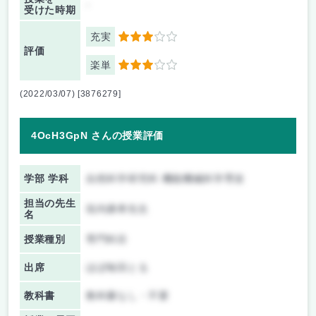
-
受けた時期
充実
3
評価
楽単
3
(2022/03/07) [3876279]
4OcH3GpN さんの授業評価
学部 学科
自然科学研究科 機能機械科学専攻
担当の先生
垣内康孝先生
名
授業種別
専門科目
出席
ほぼ毎回とる
教科書
教科書なし・不要