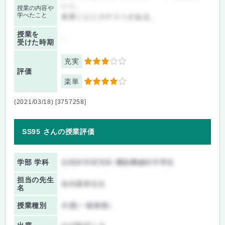
いく。
授業の内容や
学べたこと
各章ごとに小テストがある。
授業を
-
受けた時期
充実
3
評価
楽単
4
(2021/03/18) [3757258]
SS95 さんの授業評価
学部 学科
自然科学研究科 機能機械科学専攻
担当の先生
垣内康孝先生
名
授業種別
共通(一般教養)