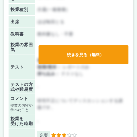
授業種別
共通(一般教養)
出席
ほぼ毎回とる
教科書
教科書なし・不要
授業の雰囲
気
続きを見る（無料）
前期/中間：
レポートのみ
テスト
後期/期末：
レポートのみ
持ち込み：
テストなし
テストの方
-
式や難易度
コメント
研究不正についてディスカッションする講
授業の内容や
義です。
学べたこと
授業を
-
受けた時期
充実
3