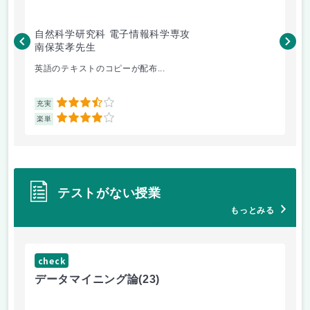
自然科学研究科 電子情報科学専攻
自
南保英孝先生
渡
英語のテキストのコピーが配布...
機
3.5
充実
充
4
楽単
楽
テストがない授業
もっとみる
check
ch
データマイニング論
(23)
機