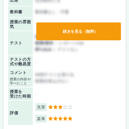
出席
ほぼ毎回とる
教科書
教科書なし・不要
授業の雰囲
気
続きを見る（無料）
前期/中間：
レポートのみ
テスト
後期/期末：
レポートのみ
持ち込み：
テストなし
テストの方
-
式や難易度
コメント
WEBテストを受ける
授業の内容や
授業自体は少ない
学べたこと
授業を
-
受けた時期
充実
3
評価
楽単
5