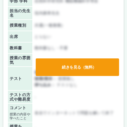
学部 学科
自然科学研究科 機能機械科学専攻
担当の先生
垣内康孝先生
名
授業種別
共通(一般教養)
出席
とらない
教科書
教科書なし・不要
授業の雰囲
気
続きを見る（無料）
前期/中間：
授業無し
テスト
後期/期末：
授業無し
持ち込み：
テストなし
テストの方
-
式や難易度
コメント
各自でインターネットで問題を解いて終了
授業の内容や
学べたこと
授業を