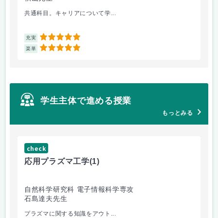
共通科目。キャリアについて学...
外
5
充実
充
5
楽単
楽
学生主体で進める授業
もっとみる
check
応用プラズマ工学
(1)
自然科学研究科 電子情報科学専攻
石島達夫先生
プラズマに関する知識をアウト...