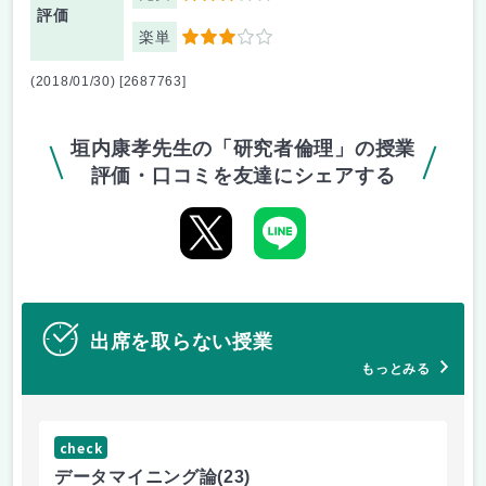
評価
楽単
3
(2018/01/30) [2687763]
垣内康孝先生の「研究者倫理」の授業
評価・口コミを友達にシェアする
出席を取らない授業
もっとみる
check
ch
データマイニング論
(23)
機