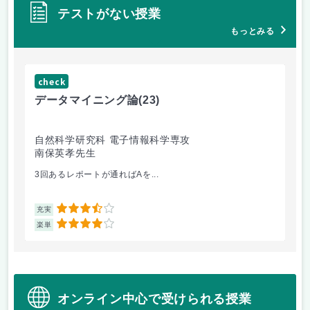
テストがない授業
もっとみる
check
ch
データマイニング論
(23)
機
自然科学研究科 電子情報科学専攻
自
南保英孝先生
渡
3回あるレポートが通ればAを...
機
3.5
充実
充
4
楽単
楽
オンライン中心で受けられる授業