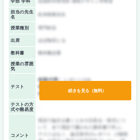
学部 学科
自然科学研究科 環境デザイン学専攻
担当の先生
松本樹典先生
名
授業種別
専門科目
出席
ほぼ毎回とる
教科書
教科書必要
授業の雰囲
気
前期/中間：
レポートのみ
テスト
後期/期末：
授業無し
続きを見る（無料）
持ち込み：
教科書ノート持ち込み可
テストの方
-
式や難易度
英語で論文を書くときの注意点・形式につ
いて、全て英語で書かれた教科書で学ぶ。
テストはなく、論文形式のレポート（3枚程
コメント