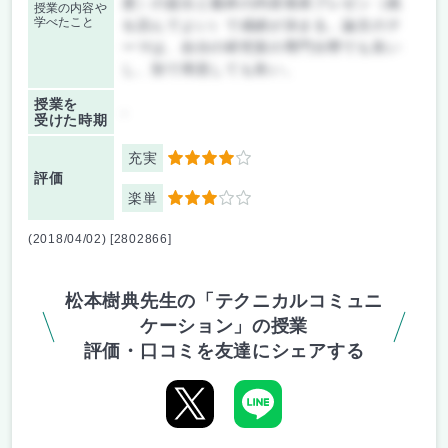
度）の提出と最終の内容発表プレゼン（紙
授業の内容や
学べたこと
を読んでよい）で成績が決まる。論文のテ
ーマは、自分の研究室の専門分野でも良い
し、別で用意しても良い。
授業を
-
受けた時期
充実
4
評価
楽単
3
(2018/04/02) [2802866]
松本樹典先生の「テクニカルコミュニ
ケーション」の授業
評価・口コミを友達にシェアする