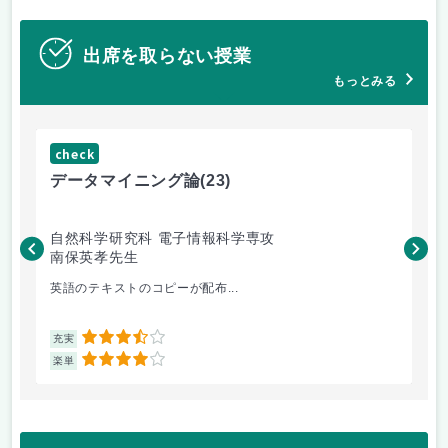
出席を取らない授業
もっとみる
check
ch
データマイニング論
(23)
機
自然科学研究科 電子情報科学専攻
自
南保英孝先生
渡
英語のテキストのコピーが配布...
機
3.5
充実
充
4
楽単
楽