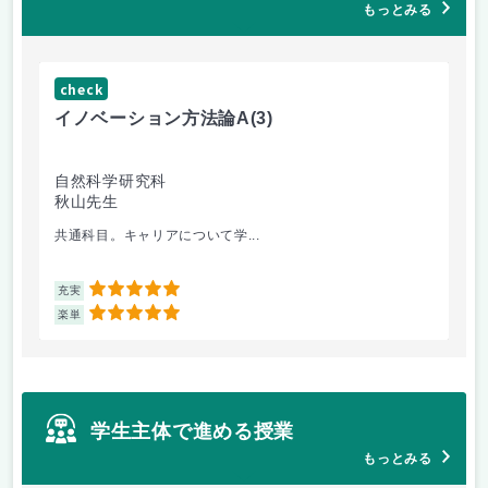
もっとみる
check
ch
イノベーション方法論A
(3)
イ
自然科学研究科
自
秋山先生
秋
共通科目。キャリアについて学...
外
5
充実
充
5
楽単
楽
学生主体で進める授業
もっとみる