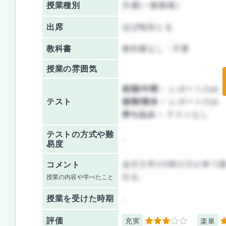
授業種別
共通(一般教養)
出席
ほぼ毎回とる
教科書
教科書なし・不要
授業の雰囲気
前期/中間：
レポートのみ
テスト
後期/期末：
レポートのみ
持ち込み：
テストなし
テストの方式や難
-
易度
金沢大学のOBの方が来て
コメント
出る。
授業の内容や学べたこと
授業を
受けた時期
-
評価
充実
楽単
3
4