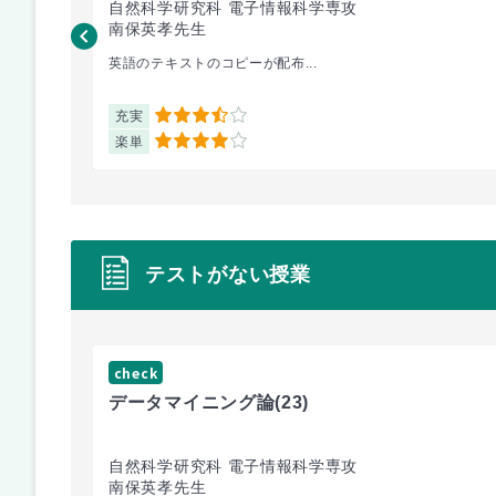
自然科学研究科 電子情報科学専攻
南保英孝先生
英語のテキストのコピーが配布...
充実
3.5
楽単
4
テストがない授業
check
データマイニング論
(23)
自然科学研究科 電子情報科学専攻
南保英孝先生