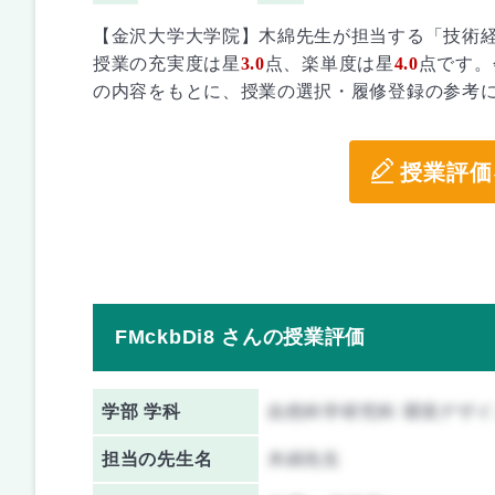
【金沢大学大学院】木綿先生が担当する「技術
授業の充実度は星
3.0
点、楽単度は星
4.0
点です。
の内容をもとに、授業の選択・履修登録の参考
授業評価
FMckbDi8 さんの授業評価
学部 学科
自然科学研究科 環境デザ
担当の先生名
木綿先生