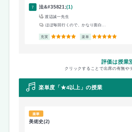
7
法&#35821;
(1)
渡辺誠一先生
ほぼ毎回行くので、かなり面白...
充実
楽単
5
5
評価は授業
クリックすることで出席の有無や
楽単度「★4以上」の授業
楽単
美術史
(2)