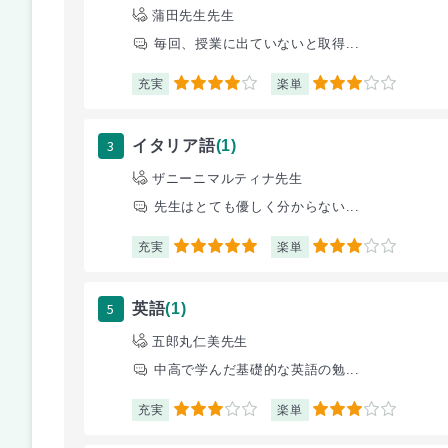
蒲田先生先生
毎回、授業に出ていないと取得...
充実
楽単
4
3
3
イタリア語
(1)
ザニーニマルティナ先生
先生はとても優しく分からない...
充実
楽単
5
3
5
英語
(1)
五郎丸仁美先生
中高で学んだ基礎的な英語の勉...
充実
楽単
3
3