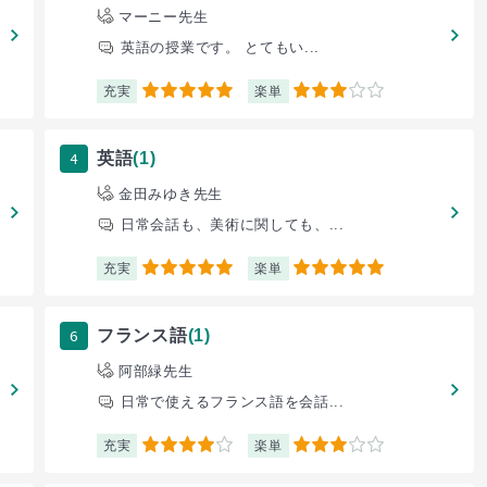
マーニー先生
英語の授業です。 とてもい...
充実
楽単
5
3
4
英語
(1)
金田みゆき先生
日常会話も、美術に関しても、...
充実
楽単
5
5
6
フランス語
(1)
阿部緑先生
日常で使えるフランス語を会話...
充実
楽単
4
3