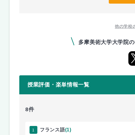
他の学校
多摩美術大学大学院の
授業評価・楽単情報一覧
8件
1
フランス語
(1)