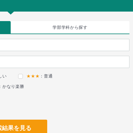
学部学科
から探す
しい
★★★
：普通
：かなり楽勝
索結果を見る