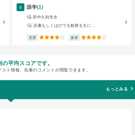
8
語学
(1)
田中久則先生
読書もしくはびでを観察を主に...
充実
楽単
4
4
別の平均スコアです。
テスト情報、先輩のコメントが閲覧できます。
もっとみる