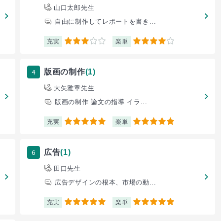
山口太郎先生
自由に制作してレポートを書き...
充実
楽単
3
4
4
版画の制作
(1)
大矢雅章先生
版画の制作 論文の指導 イラ...
充実
楽単
5
5
6
広告
(1)
田口先生
広告デザインの根本、市場の動...
充実
楽単
5
5