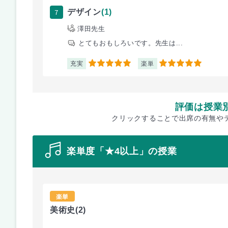
7
デザイン
(1)
澤田先生
とてもおもしろいです。先生は...
充実
楽単
5
5
評価は授業
クリックすることで出席の有無や
楽単度「★4以上」の授業
楽単
美術史
(2)