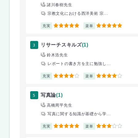
諸川春樹先生
宗教文化における西洋美術 宗...
充実
楽単
5
5
3
リサーチスキルズ
(1)
鈴木浩先生
レポートの書き方を主に勉強し...
充実
楽単
4
4
5
写真論
(1)
高橋周平先生
写真に関する知識が基礎から学...
充実
楽単
5
3