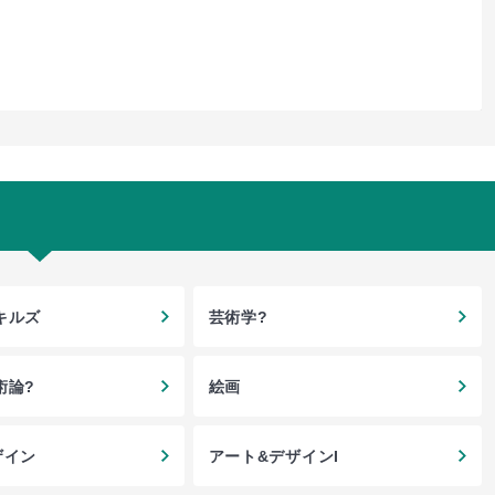
キルズ
芸術学?
術論?
絵画
ザイン
アート&デザインI