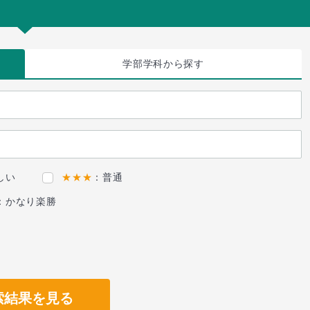
学部学科
から探す
しい
★★★
：普通
：かなり楽勝
索結果を見る