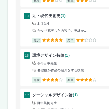
充実
楽単
3
3
13
近・現代美術史
(1)
本江先生
かなり充実した内容で、事細か...
充実
楽単
5
2
15
環境デザイン特論
(1)
各今日中先生
各教授が作品の紹介をする授業...
充実
楽単
4
4
17
ソーシャルデザイン論
(1)
田中美帆先生