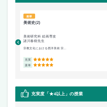
楽単
美術史
(2)
美術研究科 絵画専攻
諸川春樹先生
宗教文化における西洋美術 宗...
充実
5
楽単
5
充実度「★4以上」の授業