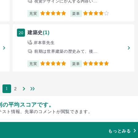
視覚デザインにかんする内容い...
充実
楽単
5
4
20
建築史
(1)
岸本章先生
前期は世界建築の歴史みて、後...
充実
楽単
5
5
2
1
別の平均スコアです。
テスト情報、先輩のコメントが閲覧できます。
もっとみる