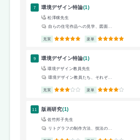
7
環境デザイン特論
(1)
松澤穣先生
自らの住宅作品への見学、図面...
充実
楽単
5
5
9
環境デザイン特論
(1)
環境デザイン教員先生
環境デザイン教員たち、それぞ...
充実
楽単
3
4
11
版画研究
(1)
佐竹邦子先生
リトグラフの制作方法、技法の...