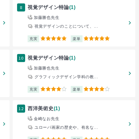
8
視覚デザイン特論
(1)
加藤勝也先生
視覚デザインのことについて、...
充実
楽単
5
5
10
視覚デザイン特論
(1)
加藤勝也先生
グラフィックデザイン学科の教...
充実
楽単
4
4
12
西洋美術史
(1)
金崎なお先生
ユローパ画家の歴史や、有名な...