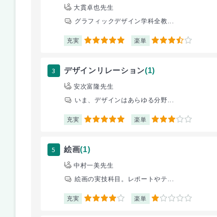
大貫卓也先生
グラフィックデザイン学科全教...
充実
楽単
5
3.5
3
デザインリレーション
(1)
安次富隆先生
いま、デザインはあらゆる分野...
充実
楽単
5
3
5
絵画
(1)
中村一美先生
絵画の実技科目。レポートやテ...
充実
楽単
4
1