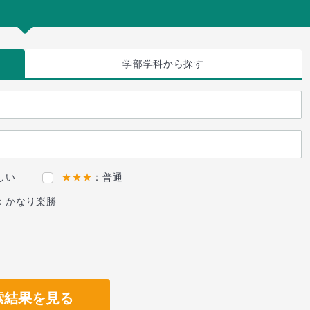
学部学科
から探す
しい
★★★
：普通
：かなり楽勝
索結果を見る