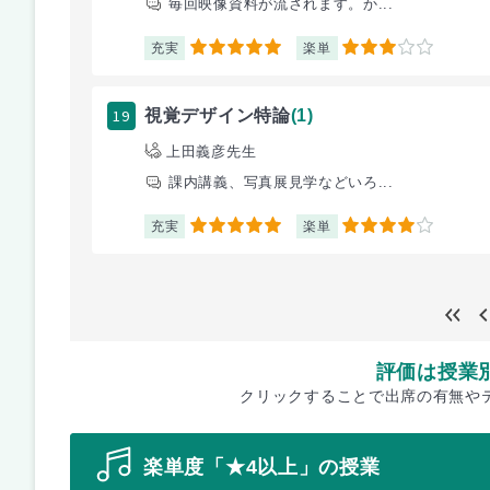
毎回映像資料が流されます。か...
充実
楽単
5
3
19
視覚デザイン特論
(1)
上田義彦先生
課内講義、写真展見学などいろ...
充実
楽単
5
4
評価は授業
クリックすることで出席の有無や
楽単度「★4以上」の授業