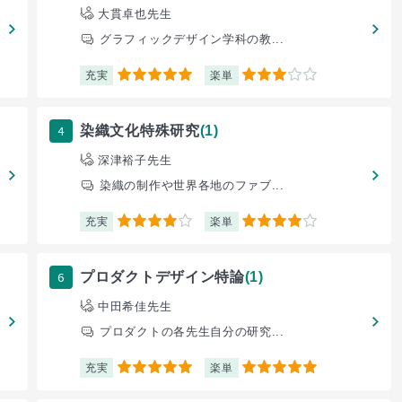
大貫卓也先生
グラフィックデザイン学科の教...
充実
楽単
5
3
4
染織文化特殊研究
(1)
深津裕子先生
染織の制作や世界各地のファブ...
充実
楽単
4
4
6
プロダクトデザイン特論
(1)
中田希佳先生
プロダクトの各先生自分の研究...
充実
楽単
5
5