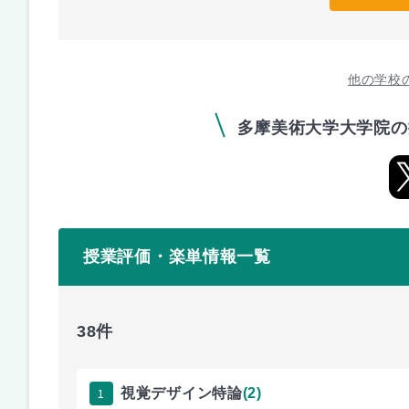
他の学校
多摩美術大学大学院の
授業評価・楽単情報一覧
38件
1
視覚デザイン特論
(2)