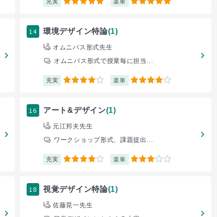
充実
楽単
5
5
14
環境デザイン特論
(1)
オムニバス形式先生
オムニバス形式で授業毎に担当...
充実
楽単
4
4
16
アート&デザイン
(1)
元江邦夫先生
ワークショップ形式、課題提出...
充実
楽単
4
3
18
視覚デザイン特論
(1)
佐藤晃一先生