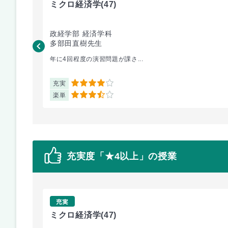
ミクロ経済学
(47)
政経学部 経済学科
多部田直樹先生
年に4回程度の演習問題が課さ...
充実
4
楽単
3.5
充実度「★4以上」の授業
充実
ミクロ経済学
(47)