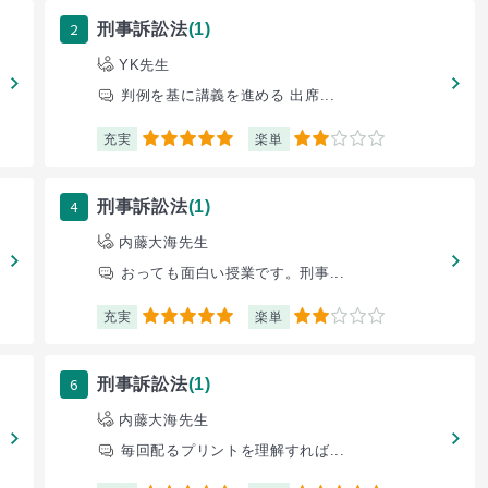
2
刑事訴訟法
(1)
YK先生
判例を基に講義を進める 出席...
充実
楽単
5
2
4
刑事訴訟法
(1)
内藤大海先生
おっても面白い授業です。刑事...
充実
楽単
5
2
6
刑事訴訟法
(1)
内藤大海先生
毎回配るプリントを理解すれば...