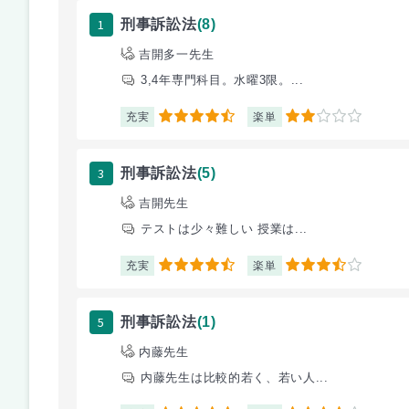
1
刑事訴訟法
(8)
吉開多一先生
3,4年専門科目。水曜3限。...
充実
楽単
4.5
2
3
刑事訴訟法
(5)
吉開先生
テストは少々難しい 授業は...
充実
楽単
4.5
3.5
5
刑事訴訟法
(1)
内藤先生
内藤先生は比較的若く、若い人...