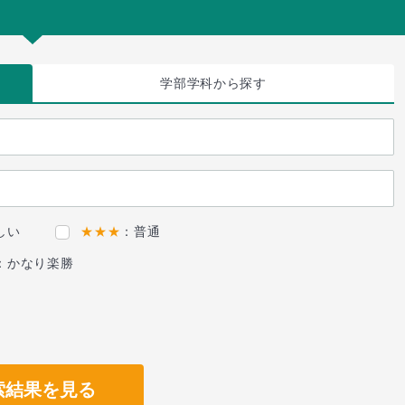
学部学科
から探す
しい
★★★
：普通
：かなり楽勝
索結果を見る