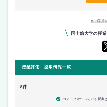
他の学校
国士舘大学の授業
授業評価・楽単情報一覧
8件
のマークがついている授業