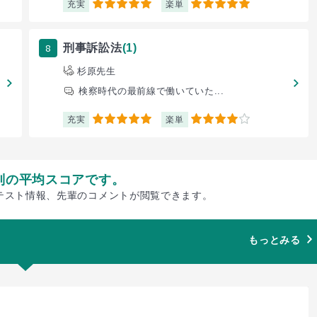
充実
楽単
5
5
8
刑事訴訟法
(1)
杉原先生
検察時代の最前線で働いていた...
充実
楽単
5
4
別の平均スコアです。
テスト情報、先輩のコメントが閲覧できます。
もっとみる