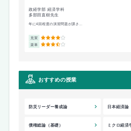
政経学部 経済学科
多部田直樹先生
年に4回程度の演習問題が課さ...
充実
4
楽単
3.5
おすすめの授業
防災リーダー養成論
日本経済論
債権総論（基礎）
ミクロ経済