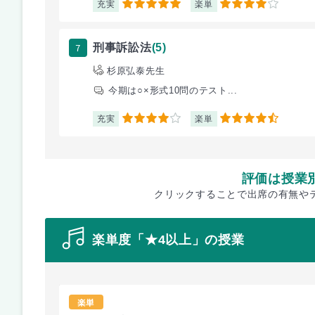
充実
楽単
5
4
7
刑事訴訟法
(5)
杉原弘泰先生
今期は○×形式10問のテスト...
充実
楽単
4
4.5
評価は授業
クリックすることで出席の有無や
楽単度「★4以上」の授業
楽単