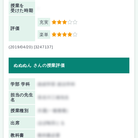
授業を
-
受けた時期
充実
3
評価
楽単
4
(2019/04/20) [3247137]
ぬぬぬん さんの授業評価
学部 学科
政経学部 政治学科
担当の先生
長谷川三雄先生
名
授業種別
共通(一般教養)
出席
ほぼ毎回とる
教科書
教科書必要