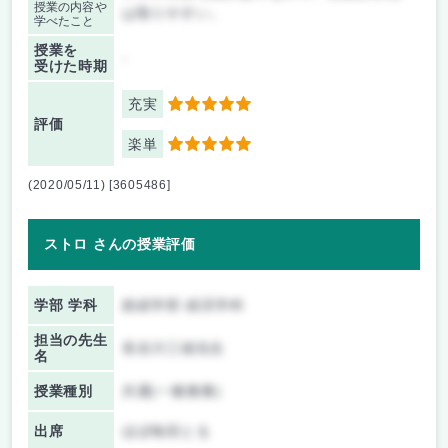
授業の内容や
は取りやすい。
学べたこと
授業を
-
受けた時期
充実
5
評価
楽単
5
(2020/05/11) [3605486]
ストロ さんの授業評価
学部 学科
政経学部 経済学科
担当の先生
長谷川三雄先生
名
授業種別
共通(一般教養)
出席
ほぼ毎回とる