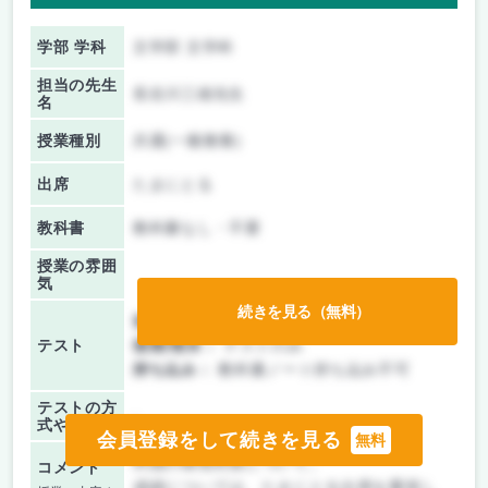
学部 学科
文学部 文学科
担当の先生
長谷川三雄先生
名
授業種別
共通(一般教養)
出席
たまにとる
教科書
教科書なし・不要
授業の雰囲
気
続きを見る（無料）
前期/中間：
テストのみ
テスト
後期/期末：
テストのみ
持ち込み：
教科書ノート持ち込み不可
テストの方
-
式や難易度
会員登録をして続きを見る
無料
外国の環境対策について。
コメント
成績については、たまにとる出席を重視し