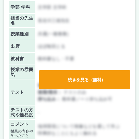
学部 学科
文学部 文学科
担当の先生
長谷川三雄先生
名
授業種別
共通(一般教養)
出席
ほぼ毎回とる
教科書
教科書なし・不要
授業の雰囲
気
続きを見る（無料）
前期/中間：
テストのみ
テスト
後期/期末：
テストのみ
持ち込み：
教科書ノート持ち込み可
テストの方
-
式や難易度
コメント
地球環境について映像などを通して学ぶ
授業の内容や
時事的なことにもよく触れる
学べたこと