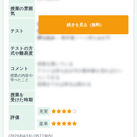
授業の雰囲
気
前期/中間：
テストのみ
続きを見る（無料）
テスト
後期/期末：
テストのみ
持ち込み：
教科書ノート持ち込み可
テストの方
-
式や難易度
授業を聞いている
コメント
テストは持ち込み可の教科書を見ればだい
授業の内容や
たいできる
学べたこと
授業出てれば単位は取れる
授業を
-
受けた時期
充実
4
評価
楽単
5
(2020/04/16) [3571905]