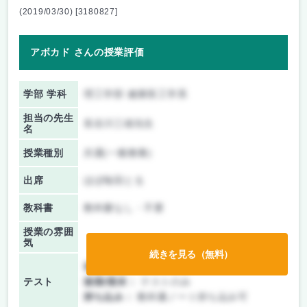
(2019/03/30) [3180827]
アボカド さんの授業評価
学部 学科
理工学部 健康医工学系
担当の先生
長谷川三雄先生
名
授業種別
共通(一般教養)
出席
ほぼ毎回とる
教科書
教科書なし・不要
授業の雰囲
気
続きを見る（無料）
前期/中間：
テストのみ
テスト
後期/期末：
テストのみ
持ち込み：
教科書ノート持ち込み可