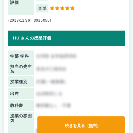
評価
楽単
5
(2018/12/26) [3025050]
HU さんの授業評価
学部 学科
文学部 史学地理学科
担当の先生
長谷川三雄先生
名
授業種別
共通(一般教養)
出席
ほぼ毎回とる
教科書
教科書なし・不要
授業の雰囲
気
続きを見る（無料）
前期/中間：
テストのみ