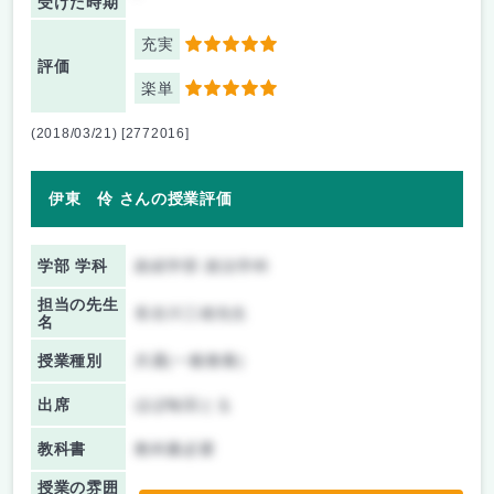
受けた時期
充実
5
評価
楽単
5
(2018/03/21) [2772016]
伊東 伶 さんの授業評価
学部 学科
政経学部 政治学科
担当の先生
長谷川三雄先生
名
授業種別
共通(一般教養)
出席
ほぼ毎回とる
教科書
教科書必要
授業の雰囲