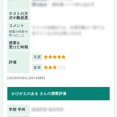
持ち込み：
教科書ノート持ち込み可
テストの方
-
式や難易度
コメント
テストが合格点でも、出席日数が一回でも
授業の内容や
足りていなければ落とされる
学べたこと
授業を
-
受けた時期
充実
5
評価
楽単
3
(2020/03/04) [3474689]
かけがえのある さんの授業評価
学部 学科
政経学部 政治学科