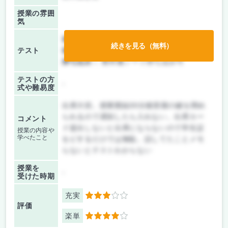
授業の雰囲
気
前期/中間：
テスト・レポート両方なし
続きを見る（無料）
テスト
後期/期末：
テストのみ
持ち込み：
教科書ノート持ち込み可
テストの方
-
式や難易度
出席大切。授業開始30分後部屋の鍵を閉め
られるので遅刻したら入れない。出席カー
コメント
ド提出しないと出席にならないので学生証
授業の内容や
学べたこと
をピするだけでは無駄。話してたことメモ
らないとテストわからない
授業を
-
受けた時期
充実
3
評価
楽単
4