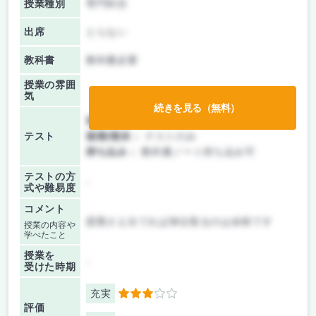
授業種別
専門科目
出席
とらない
教科書
教科書必要
授業の雰囲
気
続きを見る（無料）
前期/中間：
テストのみ
テスト
後期/期末：
テストのみ
持ち込み：
教科書ノート持ち込み可
テストの方
-
式や難易度
コメント
授業さえ出てれば単位取るのは余裕です
授業の内容や
学べたこと
授業を
-
受けた時期
充実
3
評価