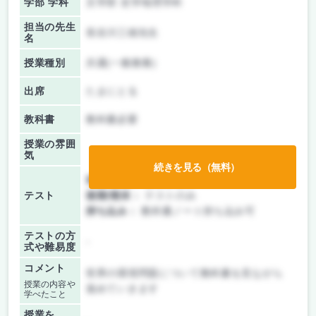
学部 学科
文学部 史学地理学科
担当の先生
長谷川三雄先生
名
授業種別
共通(一般教養)
出席
たまにとる
教科書
教科書必要
授業の雰囲
気
続きを見る（無料）
前期/中間：
授業無し
テスト
後期/期末：
テストのみ
持ち込み：
教科書ノート持ち込み可
テストの方
-
式や難易度
コメント
世界の環境問題について教科書を見ながら
授業の内容や
進めていきます
学べたこと
授業を