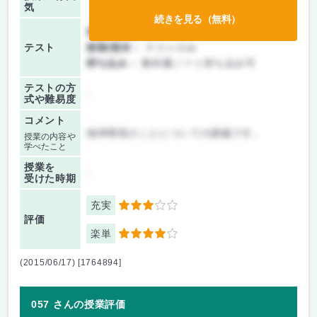
気
続きを見る（無料）
前期/中間：
テストのみ
テスト
後期/期末：
テストのみ
持ち込み：
教科書ノート持ち込み可
テストの方
-
式や難易度
コメント
地球環境のことについての講義です。
授業の内容や
学べたこと
授業を
-
受けた時期
充実
3
評価
楽単
4
(2015/06/17) [1764894]
057 さんの授業評価