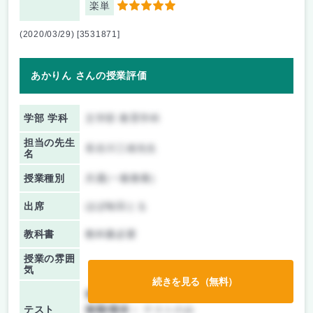
楽単
5
(2020/03/29) [3531871]
あかりん さんの授業評価
学部 学科
文学部 教育学科
担当の先生
長谷川三雄先生
名
授業種別
共通(一般教養)
出席
ほぼ毎回とる
教科書
教科書必要
授業の雰囲
気
続きを見る（無料）
前期/中間：
テストのみ
テスト
後期/期末：
テストのみ