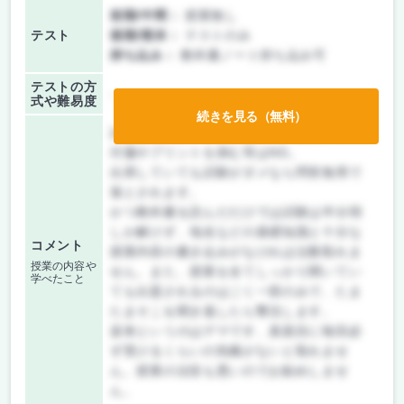
前期/中間：
授業無し
テスト
後期/期末：
テストのみ
持ち込み：
教科書ノート持ち込み可
テストの方
-
式や難易度
続きを見る（無料）
試験は教科書のみ持ち込み可。書込みOK、
付箋やプリントを挟む等はNG。
出席していても試験がダメなら問答無用で
落とされます。
かつ教科書を読んだだけでは試験は半分弱
しか解けず、地名などの基礎知識と十分な
コメント
授業内容の書き込みがなければ点数取れま
授業の内容や
せん。また、授業を全てしっかり聞いてい
学べたこと
ても出題されるのはごく一部のみで、たま
たまそこを聞き逃したら撃沈します。
楽単というのはデマです、真面目に毎回必
ず受けるくらいの気概がないと取れませ
ん。授業の治安も悪いのでお勧めしませ
ん。