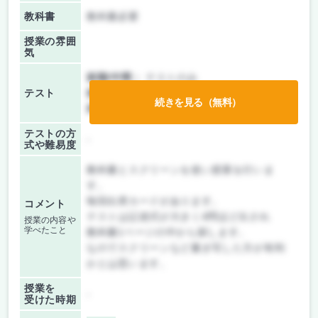
教科書
教科書必要
授業の雰囲
気
前期/中間：
テストのみ
テスト
後期/期末：
テストのみ
続きを見る（無料）
持ち込み：
教科書ノート持ち込み可
テストの方
-
式や難易度
教科書とスクリーンを使い授業を行いま
す。
毎回出席カードがあります。
コメント
テストは記述式が大きく4問ほど出され
授業の内容や
学べたこと
教科書1ページの中から探します。
なのでスクリーンなど書き写した方が有利
かとは思います。
授業を
-
受けた時期