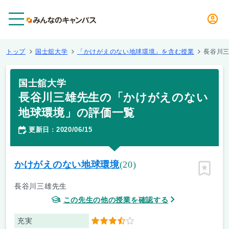
メニュー
トップ
国士舘大学
「かけがえのない地球環境」を含む授業
長谷川
国士舘大学
長谷川三雄先生の「かけがえのない
地球環境」の評価一覧
更新日
2020/06/15
：
かけがえのない地球環境
(20)
ピン留
長谷川三雄先生
この先生の他の授業を確認する
充実
3.5