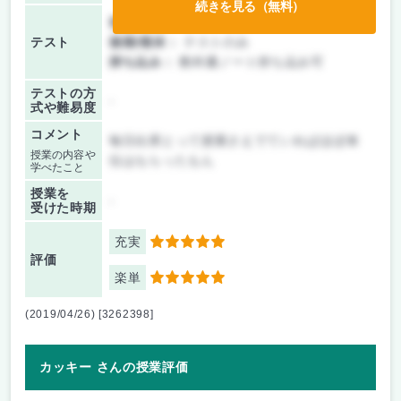
続きを見る（無料）
前期/中間：
テストのみ
テスト
後期/期末：
テストのみ
持ち込み：
教科書ノート持ち込み可
テストの方
-
式や難易度
コメント
毎日出席とって授業さえでていればほぼ単
授業の内容や
位はもらったもん
学べたこと
授業を
-
受けた時期
充実
5
評価
楽単
5
(2019/04/26) [3262398]
カッキー さんの授業評価