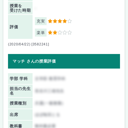
授業を
-
受けた時期
充実
4
評価
楽単
2
(2020/04/22) [3582241]
マッチ さんの授業評価
学部 学科
文学部 教育学科
担当の先生
長谷川三雄先生
名
授業種別
共通(一般教養)
出席
ほぼ毎回とる
教科書
教科書必要