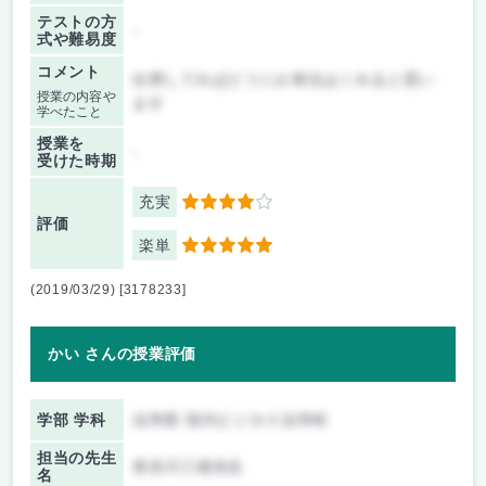
テストの方
-
式や難易度
コメント
出席してればどうにか単位はくれると思い
授業の内容や
ます
学べたこと
授業を
-
受けた時期
充実
4
評価
楽単
5
(2019/03/29) [3178233]
かい さんの授業評価
学部 学科
法学部 現代ビジネス法学科
担当の先生
長谷川三雄先生
名