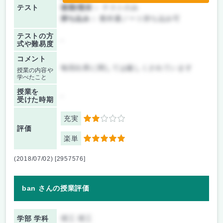
テスト
後期/期末：
テストのみ
持ち込み：
教科書ノート持ち込み可
テストの方
-
式や難易度
コメント
毎回出席に関しては厳しくされています
授業の内容や
学べたこと
授業を
-
受けた時期
充実
2
評価
楽単
5
(2018/07/02) [2957576]
ban さんの授業評価
学部 学科
理工 理工