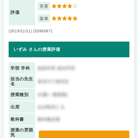
充実
4
評価
楽単
5
(2019/11/11) [3396067]
いずみ さんの授業評価
学部 学科
政経学部 政治学科
担当の先生
長谷川三雄先生
名
授業種別
共通(一般教養)
出席
ほぼ毎回とる
教科書
教科書必要
授業の雰囲
気