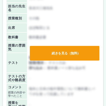
担当の先生
長谷川三雄先生
名
授業種別
その他
出席
ほぼ毎回とる
教科書
教科書必要
授業の雰囲
気
続きを見る（無料）
前期/中間：
テストのみ
テスト
後期/期末：
テストのみ
持ち込み：
教科書ノート持ち込み可
テストの方
-
式や難易度
コメント
海外と日本の地中環境について教科書とパ
授業の内容や
ワポを使って抗議しています
学べたこと
授業を
-