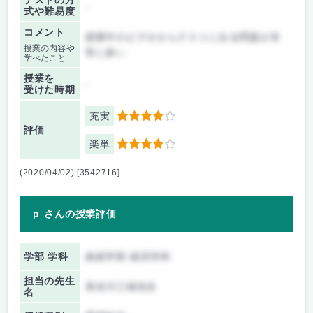
テストの方
-
式や難易度
コメント
授業中のビデオからテストに出る問題が非
授業の内容や
常に多い
学べたこと
授業を
-
受けた時期
充実
4
評価
楽単
4
(2020/04/02) [3542716]
ｐ さんの授業評価
学部 学科
政経学部 経済学科
担当の先生
長谷川三雄先生
名