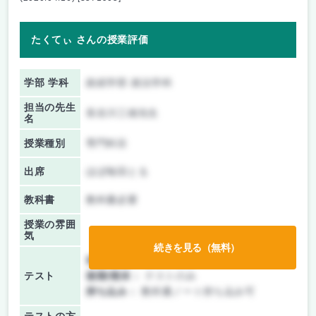
たくてぃ さんの授業評価
学部 学科
政経学部 政治学科
担当の先生
長谷川三雄先生
名
授業種別
専門科目
出席
ほぼ毎回とる
教科書
教科書必要
授業の雰囲
気
続きを見る（無料）
前期/中間：
テストのみ
テスト
後期/期末：
テストのみ
持ち込み：
教科書ノート持ち込み可