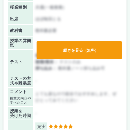
授業種別
共通(一般教養)
出席
ほぼ毎回とる
教科書
教科書必要
授業の雰囲
気
続きを見る（無料）
前期/中間：
授業無し
テスト
後期/期末：
テストのみ
持ち込み：
教科書ノート持ち込み可
テストの方
-
式や難易度
コメント
とても楽なので総合でおすすめします。ぜ
授業の内容や
ひとってみてください
学べたこと
授業を
-
受けた時期
充実
5