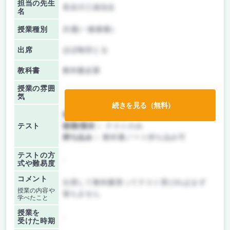
担当の先生
長谷川三雄先生
名
授業種別
共通(一般教養)
出席
ほぼ毎回とる
教科書
教科書必要
授業の雰囲
気
続きを見る（無料）
前期/中間：
テスト・レポート両方なし
テスト
後期/期末：
テストのみ
持ち込み：
教科書ノート持ち込み可
テストの方
-
式や難易度
コメント
出席して教科書買ってテスト受ければまず
授業の内容や
落ちません
学べたこと
授業を
-
受けた時期