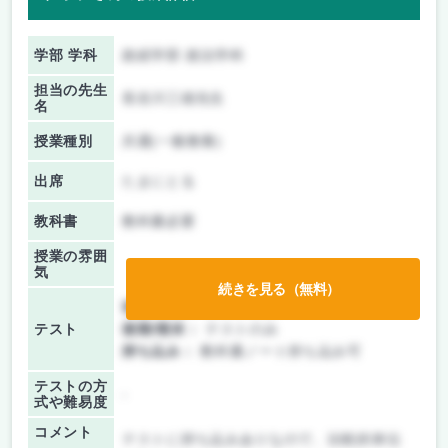
学部 学科
政経学部 政治学科
担当の先生
長谷川三雄先生
名
授業種別
共通(一般教養)
出席
たまにとる
教科書
教科書必要
授業の雰囲
気
続きを見る（無料）
前期/中間：
テストのみ
テスト
後期/期末：
テストのみ
持ち込み：
教科書ノート持ち込み可
テストの方
-
式や難易度
コメント
テストに持ち込みありなので、比較的単位