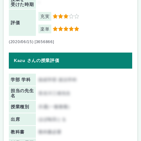
-
受けた時期
充実
3
評価
楽単
5
(2020/06/15) [3656866]
Kazu さんの授業評価
学部 学科
政経学部 政治学科
担当の先生
長谷川三雄先生
名
授業種別
共通(一般教養)
出席
ほぼ毎回とる
教科書
教科書必要