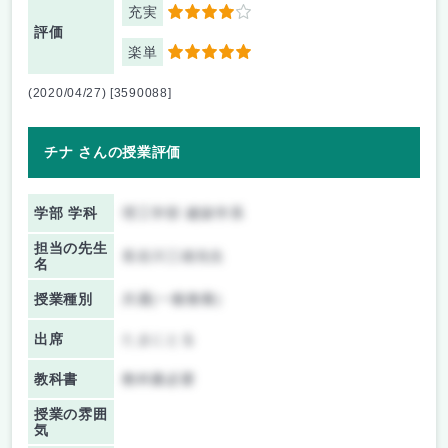
充実
4
評価
楽単
5
(2020/04/27) [3590088]
チナ さんの授業評価
学部 学科
理工学部 建築学系
担当の先生
長谷川三雄先生
名
授業種別
共通(一般教養)
出席
たまにとる
教科書
教科書必要
授業の雰囲
気