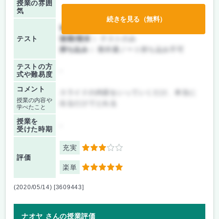
授業の雰囲
気
続きを見る（無料）
前期/中間：
テストのみ
テスト
後期/期末：
テストのみ
持ち込み：
教科書ノート持ち込み不可
テストの方
-
式や難易度
コメント
スライドの内容をいっていくだけ、本当に
授業の内容や
出るだけでとれる
学べたこと
授業を
-
受けた時期
充実
3
評価
楽単
5
(2020/05/14) [3609443]
ナオヤ さんの授業評価