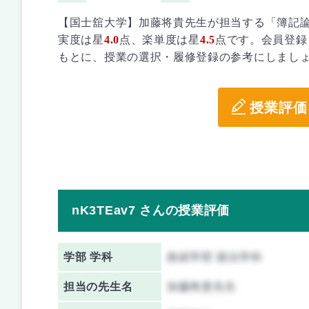
【国士舘大学】加藤将貴先生が担当する「簿記
実度は星
4.0
点、楽単度は星
4.5
点です。会員登録
もとに、授業の選択・履修登録の参考にしまし
授業評価
nK3TEav7 さんの授業評価
学部 学科
政経学部 政治学科
担当の先生名
加藤将貴先生