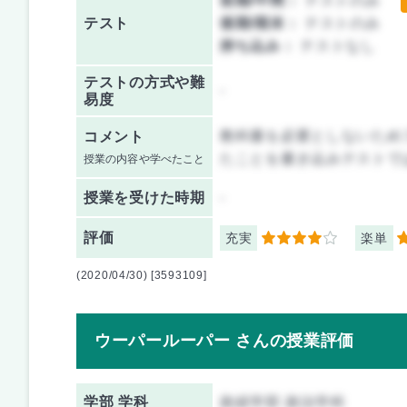
前期/中間：
テストのみ
テスト
後期/期末：
テストのみ
持ち込み：
テストなし
テストの方式や難
-
易度
教科書を必要としないため
コメント
たことを書き込みテストで
授業の内容や学べたこと
授業を
受けた時期
-
評価
充実
楽単
4
5
(2020/04/30) [3593109]
ウーパールーパー さんの授業評価
学部 学科
政経学部 政治学科