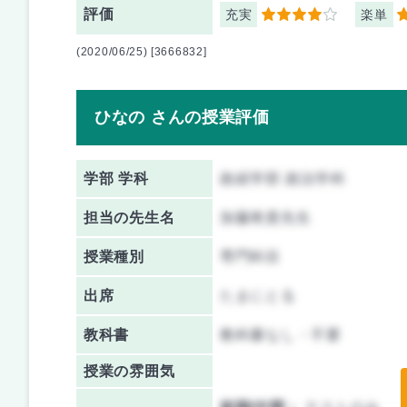
評価
充実
楽単
4
4
(2020/06/25) [3666832]
ひなの さんの授業評価
学部 学科
政経学部 政治学科
担当の先生名
加藤将貴先生
授業種別
専門科目
出席
たまにとる
教科書
教科書なし・不要
授業の雰囲気