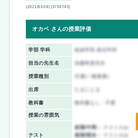
(2021/03/18) [3756743]
オカベ さんの授業評価
学部 学科
政経学部 政治学科
担当の先生名
加藤将貴先生
授業種別
共通(一般教養)
出席
たまにとる
教科書
教科書なし・不要
授業の雰囲気
前期/中間：
テストのみ
テスト
後期/期末：
テストのみ