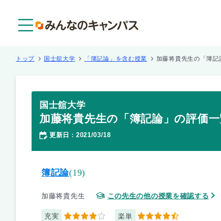
メニュー
トップ
国士舘大学
「簿記論」を含む授業
加藤将貴先生の「簿記
国士舘大学
加藤将貴先生の「簿記論」の評価一
更新日
2021/03/18
：
簿記論
(19)
加藤将貴先生
この先生の他の授業を確認する
充実
楽単
4
4.5