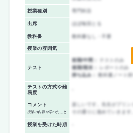
授業種別
専門科目
出席
ほぼ毎回とる
教科書
教科書なし・不要
授業の雰囲気
前期/中間：
テストのみ
テスト
後期/期末：
レポートのみ
持ち込み：
教科書ノート持
テストの方式や難
-
易度
楽しいです。先生がプリン
コメント
その通りに進めていきます
授業の内容や学べたこと
授業を
受けた時期
-