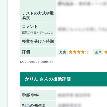
持ち込み：
教科書ノート持
テストの方式や難
-
易度
コメント
授業にちゃんと出席してれ
授業の内容や学べたこと
授業を
受けた時期
-
評価
充実
楽単
4
4
(2020/09/22) [3699174]
かりん さんの授業評価
学部 学科
政経学部 政治学科
担当の先生名
加藤将貴先生