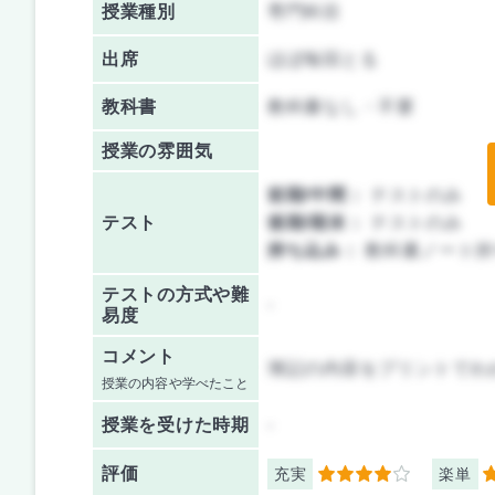
授業種別
専門科目
出席
ほぼ毎回とる
教科書
教科書なし・不要
授業の雰囲気
前期/中間：
テストのみ
テスト
後期/期末：
テストのみ
持ち込み：
教科書ノート持
テストの方式や難
-
易度
コメント
簿記の内容をプリントでわ
授業の内容や学べたこと
授業を
受けた時期
-
評価
充実
楽単
4
4