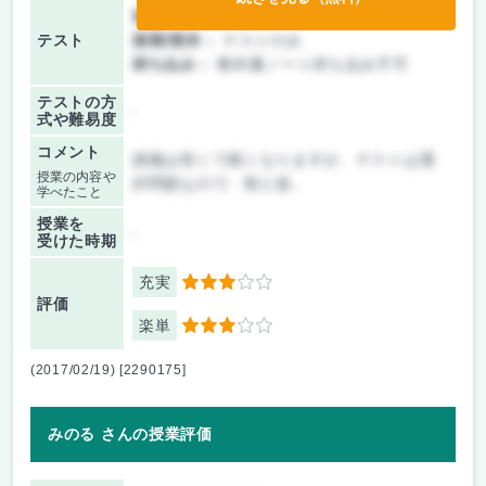
前期/中間：
テストのみ
テスト
後期/期末：
テストのみ
持ち込み：
教科書ノート持ち込み不可
テストの方
-
式や難易度
コメント
講義は長くて眠くなりますが、テストは選
授業の内容や
択問題なので、割と楽。
学べたこと
授業を
-
受けた時期
充実
3
評価
楽単
3
(2017/02/19) [2290175]
みのる さんの授業評価