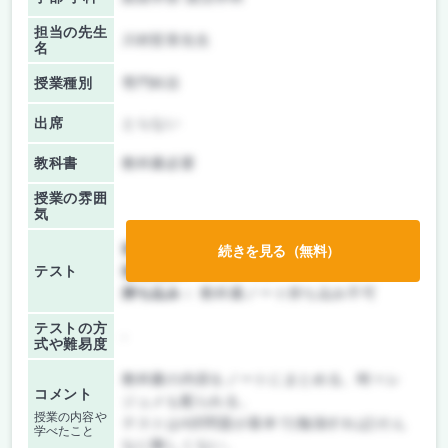
担当の先生
川村哲章先生
名
授業種別
専門科目
出席
とらない
教科書
教科書必要
授業の雰囲
気
前期/中間：
テストのみ
続きを見る（無料）
テスト
後期/期末：
テストのみ
持ち込み：
教科書ノート持ち込み不可
テストの方
-
式や難易度
教科書の内容をノートにまとめる。時々レ
コメント
ジュメも配られる。
授業の内容や
テストは4択問題が基本で(勉強すれば)そん
学べたこと
なに難しくない。