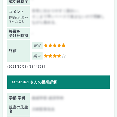
式や難易度
非常に分かりやすく面白い。
コメント
そこまで早いペースで進まないので理解し
授業の内容や
学べたこと
ながら進める。
授業を
-
受けた時期
充実
5
評価
楽単
4
(2021/10/08) [3844328]
Xfmt5r6d さんの授業評価
学部 学科
政経学部 経済学科
担当の先生
川村哲章先生
名