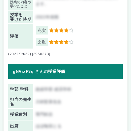
授業の内容や
ます。
学べたこと
授業を
2022年前期
受けた時期
充実
4
評価
楽単
4
(2022/09/22) [3950373]
gNVixP3q さんの授業評価
学部 学科
政経学部 経済学科
担当の先生
川村哲章先生
名
授業種別
専門科目
出席
ほぼ毎回とる