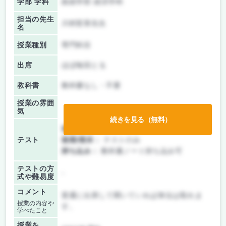
学部 学科
政経学部 経済学科
担当の先生
川村哲章先生
名
授業種別
専門科目
出席
ほぼ毎回とる
教科書
教科書なし・不要
授業の雰囲
気
続きを見る（無料）
前期/中間：
テストのみ
テスト
後期/期末：
テストのみ
持ち込み：
教科書ノート持ち込み可
テストの方
-
式や難易度
コメント
普通に出席して聞いていれば単位は取れま
授業の内容や
す。
学べたこと
授業を