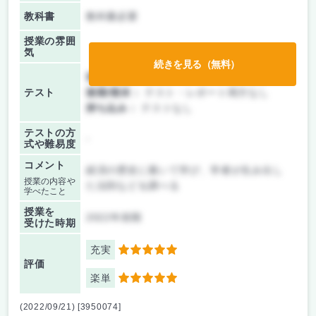
教科書
教科書必要
授業の雰囲
気
続きを見る（無料）
前期/中間：
テスト・レポート両方なし
テスト
後期/期末：
テスト・レポート両方なし
持ち込み：
テストなし
テストの方
-
式や難易度
コメント
経済の歴史に着いて学び、学者が生み出し
授業の内容や
た法則などを調べる
学べたこと
授業を
2022年前期
受けた時期
充実
5
評価
楽単
5
(2022/09/21) [3950074]