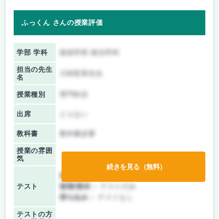
ふっくん さんの授業評価
学部 学科
政経学部 政治学科
担当の先生
川村哲章先生
名
授業種別
専門科目
出席
とらない
教科書
教科書必要
授業の雰囲
気
続きを見る（無料）
前期/中間：
テストのみ
テスト
後期/期末：
テストのみ
持ち込み：
テストなし
テストの方
-