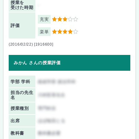
授業を
-
受けた時期
充実
3
評価
楽単
4
(2016/02/22) [1916600]
みかん さんの授業評価
学部 学科
政経学部 政治学科
担当の先生
川村哲章先生
名
授業種別
専門科目
出席
ほぼ毎回とる
教科書
教科書必要