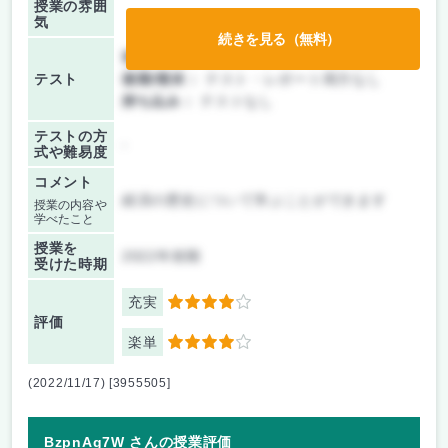
授業の雰囲
気
続きを見る（無料）
前期/中間：
テスト・レポート両方なし
テスト
後期/期末：
テスト・レポート両方なし
持ち込み：
テストなし
テストの方
-
式や難易度
コメント
経済の歴史について学ぶことができます
授業の内容や
学べたこと
授業を
2022年前期
受けた時期
充実
4
評価
楽単
4
(2022/11/17) [3955505]
BzpnAg7W さんの授業評価