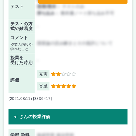
テスト
後期/期末：
テストのみ
持ち込み：
教科書ノート持ち込み不可
テストの方
-
式や難易度
コメント
国富論の読み解きとその批評について
授業の内容や
学べたこと
授業を
-
受けた時期
充実
2
評価
楽単
5
(2021/08/11) [3836417]
hi さんの授業評価
学部 学科
政経学部 政治学科