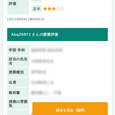
評価
楽単
3
(2021/09/26) [3843013]
Abq25R7J さんの授業評価
学部 学科
政経学部 政治学科
担当の先生
川村哲章先生
名
授業種別
専門科目
出席
ほぼ毎回とる
教科書
教科書なし・不要
授業の雰囲
気
続きを見る（無料）
前期/中間：
テストのみ