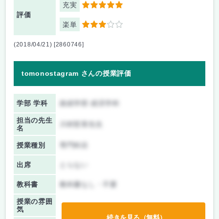
充実
5
評価
楽単
3
(2018/04/21) [2860746]
tomonostagram さんの授業評価
学部 学科
政経学部 経済学科
担当の先生
川村哲章先生
名
授業種別
専門科目
出席
とらない
教科書
教科書なし・不要
授業の雰囲
気
続きを見る（無料）