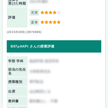
2022年通年
受けた時期
充実
4
評価
楽単
5
(2023/03/06) [3976696]
B97pAKPt さんの授業評価
学部 学科
政経学部 経済学科
担当の先生
川村哲章先生
名
授業種別
専門科目
出席
ほぼ毎回とる
教科書
教科書なし・不要