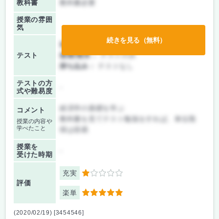
教科書
教科書必要
授業の雰囲
気
続きを見る（無料）
前期/中間：
テストのみ
テスト
後期/期末：
テストのみ
持ち込み：
テストなし
テストの方
-
式や難易度
経済学の基礎を学ぶ
コメント
教科書を見てテスト勉強をすれば、単位取
授業の内容や
学べたこと
得は容易
授業を
-
受けた時期
充実
1
評価
楽単
5
(2020/02/19) [3454546]