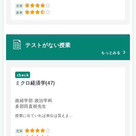
4
充実
充
3.5
楽単
楽
テストがない授業
もっとみる
check
ch
ミクロ経済学
(47)
地
政経学部 政治学科
政
多部田直樹先生
関
授業に出ていれば単位は貰えま...
授業
4
充実
充