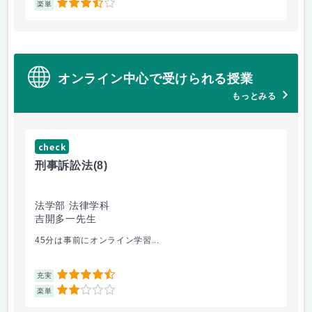
3.5
楽単
楽
オンライン中心で受けられる授業
もっとみる
check
ch
刑事訴訟法
(8)
会
法学部 法律学科
法
吉開多一先生
満
45分は事前にオンライン学習...
会
4.5
充実
充
2
楽単
楽