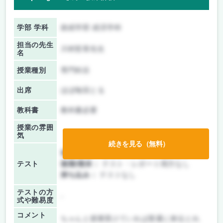
学部 学科
政経学部 経済学科
担当の先生
川村哲章先生
名
授業種別
専門科目
出席
ほぼ毎回とる
教科書
教科書必要
授業の雰囲
気
続きを見る（無料）
前期/中間：
テスト・レポート両方なし
テスト
後期/期末：
テスト・レポート両方なし
持ち込み：
テストなし
テストの方
-
式や難易度
コメント
ちゃんと授業受けていれば普通に単位とれ