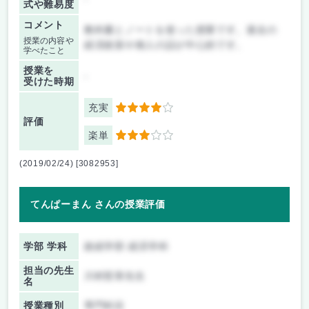
式や難易度
コメント
教科書とノートを使った授業です。過去の
授業の内容や
経済政策や偉人の話が中心的です。
学べたこと
授業を
-
受けた時期
充実
4
評価
楽単
3
(2019/02/24) [3082953]
てんぱーまん さんの授業評価
学部 学科
政経学部 経済学科
担当の先生
川村哲章先生
名
授業種別
専門科目