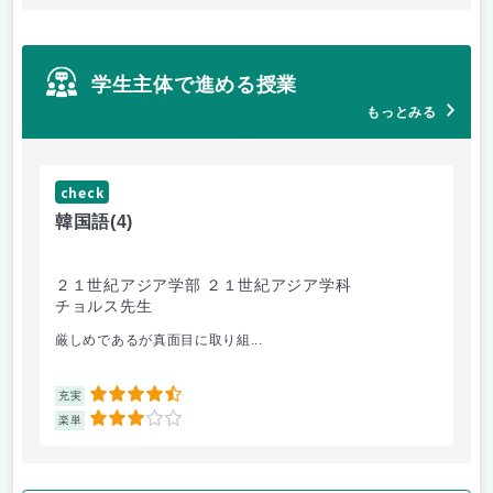
学生主体で進める授業
もっとみる
check
ch
韓国語
(4)
英
２１世紀アジア学部 ２１世紀アジア学科
政
チョルス先生
磯
厳しめであるが真面目に取り組...
お
4.5
充実
充
3
楽単
楽