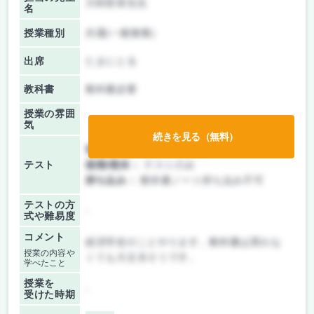
川村哲章先生
名
授業種別
共通(一般教養)
出席
たまにとる
教科書
教科書必要
授業の雰囲
気
続きを見る（無料）
前期/中間：
レポートのみ
テスト
後期/期末：
テストのみ
持ち込み：
教科書ノート持ち込み不可
テストの方
-
式や難易度
コメント
経済学史のことやります。教科書は買わな
授業の内容や
くても大丈夫そうです。
学べたこと
授業を
-
受けた時期