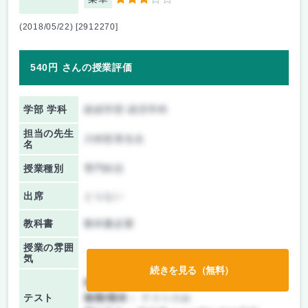
3
(2018/05/22) [2912270]
540円 さんの授業評価
学部 学科
政経学部 経済学科
担当の先生
川村哲章先生
名
授業種別
専門科目
出席
とらない
教科書
教科書必要
授業の雰囲
気
続きを見る（無料）
前期/中間：
テストのみ
テスト
後期/期末：
テストのみ