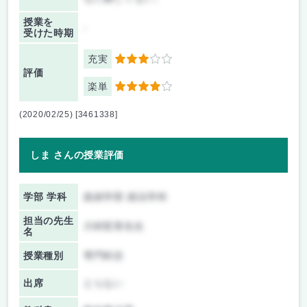
授業を
-
受けた時期
充実
3
評価
楽単
4
(2020/02/25) [3461338]
しま さんの授業評価
学部 学科
政経学部 政治学科
担当の先生
川村哲章先生
名
授業種別
専門科目
出席
とらない