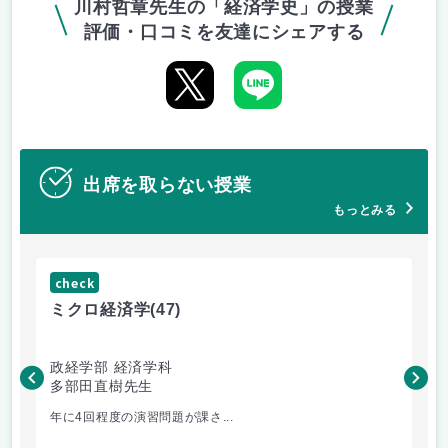
川村哲章先生の「経済学史」の授業
評価・口コミを友達にシェアする
出席を取らない授業
もっとみる
check
ch
ミクロ経済学
(47)
ミ
政経学部 経済学科
政
多部田直樹先生
多
年に4回程度の演習問題が課さ...
出