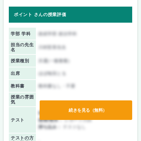
ポイント さんの授業評価
学部 学科
政経学部 政治学科
担当の先生
川村哲章先生
名
授業種別
共通(一般教養)
出席
ほぼ毎回とる
教科書
教科書なし・不要
授業の雰囲
気
続きを見る（無料）
前期/中間：
レポートのみ
テスト
後期/期末：
レポートのみ
持ち込み：
テストなし
テストの方
-