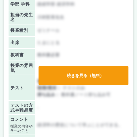
学部 学科
政経学部 経済学科
担当の先生
川村哲章先生
名
授業種別
ゼミナール
出席
たまにとる
教科書
教科書必要
授業の雰囲
気
続きを見る（無料）
前期/中間：
テストのみ
テスト
後期/期末：
テストのみ
持ち込み：
教科書ノート持ち込み可
テストの方
-
式や難易度
コメント
経済学の歴史について学ぶことができる。
授業の内容や
学べたこと