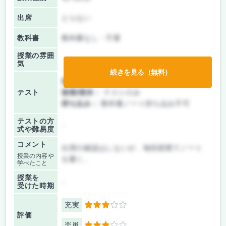
出席
とらない
教科書
教科書なし・不要
授業の雰囲
気
続きを見る（無料）
前期/中間：
テストのみ
テスト
後期/期末：
テストのみ
持ち込み：
教科書ノート持ち込み不可
テストの方
-
式や難易度
コメント
出席の確認はしないが、毎回授業でノート
授業の内容や
を書く。
学べたこと
授業を
-
受けた時期
充実
3
評価
楽単