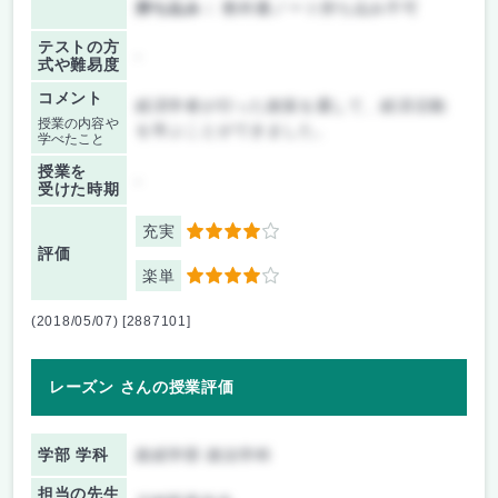
持ち込み：
教科書ノート持ち込み不可
テストの方
-
式や難易度
コメント
経済学者が行った政策を通して、経済活動
授業の内容や
を学ぶことができました。
学べたこと
授業を
-
受けた時期
充実
4
評価
楽単
4
(2018/05/07) [2887101]
レーズン さんの授業評価
学部 学科
政経学部 政治学科
担当の先生