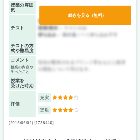
授業の雰囲
気
続きを見る（無料）
前期/中間：
テストのみ
テスト
後期/期末：
テストのみ
持ち込み：
教科書ノート持ち込み不可
テストの方
-
式や難易度
コメント
先生が配布されるプリント等をもとに経済
授業の内容や
の歴史について学びます。
学べたこと
授業を
-
受けた時期
充実
4
評価
楽単
4
(2015/06/02) [1738440]