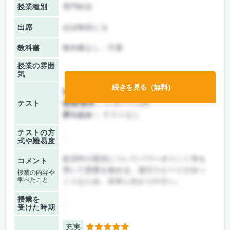
授業種別
専門科目
出席
ほぼ毎回とる
教科書
教科書なし・不要
授業の雰囲
気
続きを見る（無料）
前期/中間：
レポートのみ
テスト
後期/期末：
レポートのみ
持ち込み：
テストなし
テストの方
-
式や難易度
経済学の歴史についてパワーポイント等を
コメント
用いて授業を進める。進行スピードがゆっ
授業の内容や
学べたこと
くりなため、非常に分かりやすい。
授業を
-
受けた時期
充実
5