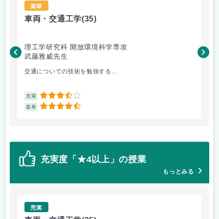
楽単
車両・交通工学
(35)
総
理工学研究科 開放環境科学専攻
理
武藤雅威先生
小
交通についての技術を勉強する...
企
3.5
充実
充
4.5
楽単
楽
充実度「★4以上」の授業
もっとみる
充実