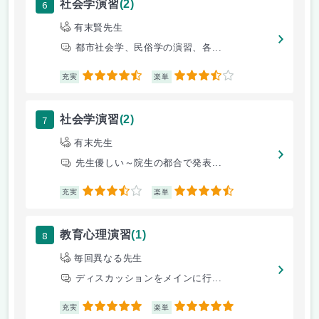
6
社会学演習
(2)
有末賢先生
都市社会学、民俗学の演習、各...
4.5
3.5
充実
楽単
7
社会学演習
(2)
有末先生
先生優しい～院生の都合で発表...
3.5
4.5
充実
楽単
8
教育心理演習
(1)
毎回異なる先生
ディスカッションをメインに行...
5
5
充実
楽単