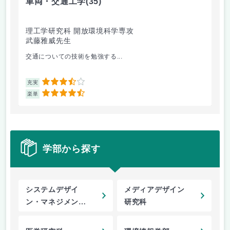
車両・交通工学
(35)
総
理工学研究科 開放環境科学専攻
理
武藤雅威先生
小
交通についての技術を勉強する...
企
3.5
充実
充
4.5
楽単
楽
学部から探す
システムデザイ
メディアデザイン
ン・マネジメント
研究科
研究科