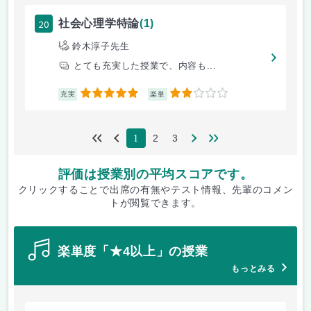
20
社会心理学特論
(1)
鈴木淳子先生
とても充実した授業で、内容も...
5
2
充実
楽単
2
3
1
評価は授業別の平均スコアです。
クリックすることで出席の有無やテスト情報、先輩のコメン
トが閲覧できます。
楽単度「★4以上」の授業
もっとみる