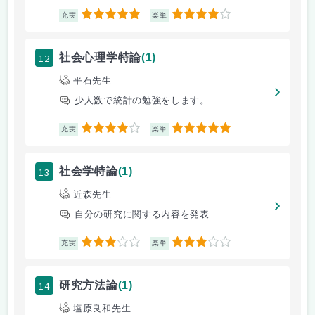
5
4
充実
楽単
12
社会心理学特論
(1)
平石先生
少人数で統計の勉強をします。...
4
5
充実
楽単
13
社会学特論
(1)
近森先生
自分の研究に関する内容を発表...
3
3
充実
楽単
14
研究方法論
(1)
塩原良和先生