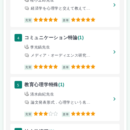
桂小五郎先生
経済学を心理学と交えて教えて...
5
5
充実
楽単
4
コミュニケーション特論
(1)
李光鎬先生
メディア・オーディエンス研究...
5
5
充実
楽単
5
教育心理学特殊
(1)
清水由紀先生
論文発表形式．心理学という名...
3
5
充実
楽単