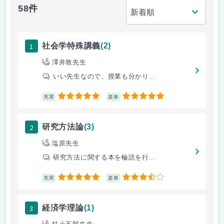
58件
1
社会学特殊講義
(2)
澤井敦先生
いい先生なので、授業も分かり...
5
5
充実
楽単
2
研究方法論
(3)
塩原先生
研究方法に関する本を輪読を行...
5
3.5
充実
楽単
3
経済学理論
(1)