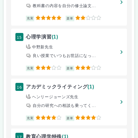
教科書の内容を自分の修士論文...
5
2
充実
楽単
15
心理学演習
(1)
中野新先生
良い授業でいつもお世話になっ...
3
3
充実
楽単
16
アカデミックライティング
(1)
ヘンリージョーンズ先生
自分の研究への相談も乗ってく...
4
4
充実
楽単
17
教育心理学特殊
(1)