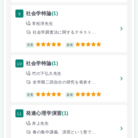
9
社会学特論
(1)
常松淳先生
社会学調査法に関するテキスト...
5
5
充実
楽単
10
社会学特論
(1)
竹の下弘久先生
全学期二回自分の研究を発表す...
5
5
充実
楽単
11
発達心理学演習
(1)
井上先生
春の集中講義、演習という形で...