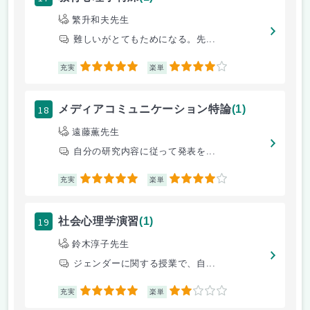
繁升和夫先生
難しいがとてもためになる。先...
5
4
充実
楽単
18
メディアコミュニケーション特論
(1)
遠藤薫先生
自分の研究内容に従って発表を...
5
4
充実
楽単
19
社会心理学演習
(1)
鈴木淳子先生
ジェンダーに関する授業で、自...
5
2
充実
楽単