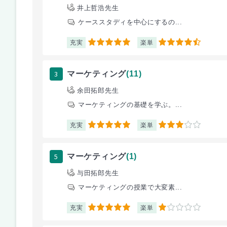
井上哲浩先生
ケーススタディを中心にするの...
充実
楽単
5
4.5
3
マーケティング
(11)
余田拓郎先生
マーケティングの基礎を学ぶ。...
充実
楽単
5
3
5
マーケティング
(1)
与田拓郎先生
マーケティングの授業で大変素...
充実
楽単
5
1