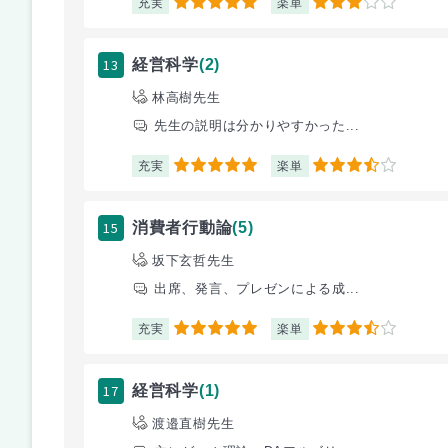
充実
楽単
5
3
13
経営科学
(2)
林高樹先生
先生の説明は分かりやすかった...
充実
楽単
5
3.5
15
消費者行動論
(5)
坂下玄哲先生
出席、発言、プレゼンによる成...
充実
楽単
5
3.5
17
経営科学
(1)
渡邉直樹先生