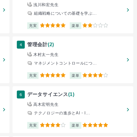
浅川和宏先生
組織戦略についての基礎を学ぶ...
充実
楽単
5
2
4
管理会計
(2)
木村太一先生
マネジメントコントロールにつ...
充実
楽単
5
4
6
データサイエンス
(1)
高木宏明先生
テクノロジーの進歩とAI・I...
充実
楽単
4
5