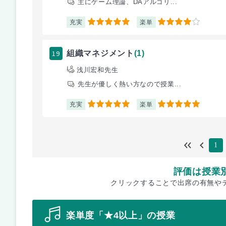
主にゲーム理論、DAアルゴリ...
充実
楽単
5
4
19
組織マネジメント
(1)
浅川宏和先生
先生が優しく熱い方なので授業...
充実
楽単
5
5
1
評価は授業
クリックすることで出席の有無や
楽単度「★4以上」の授業