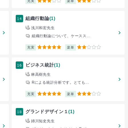
充実
楽単
3
3
14
組織行動論
(1)
浅川和宏先生
組織行動論について、ケースス...
充実
楽単
5
2
16
ビジネス統計
(1)
林高樹先生
Rによる統計分析です。とても...
充実
楽単
5
3
18
グランドデザイン１
(1)
姉川知史先生