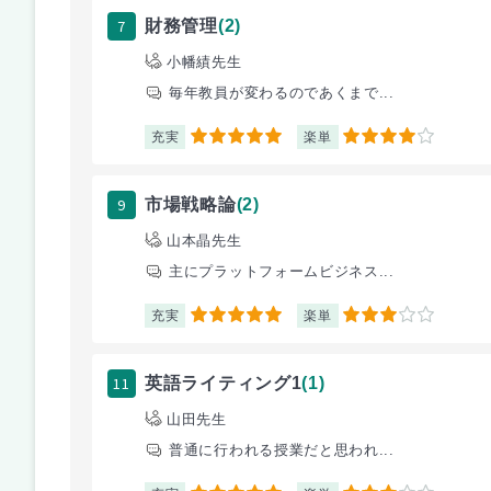
7
財務管理
(2)
小幡績先生
毎年教員が変わるのであくまで...
充実
楽単
5
4
9
市場戦略論
(2)
山本晶先生
主にプラットフォームビジネス...
充実
楽単
5
3
11
英語ライティング1
(1)
山田先生
普通に行われる授業だと思われ...