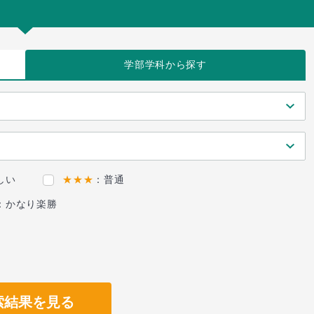
学部学科
から探す
しい
★★★
：普通
：かなり楽勝
索結果を見る