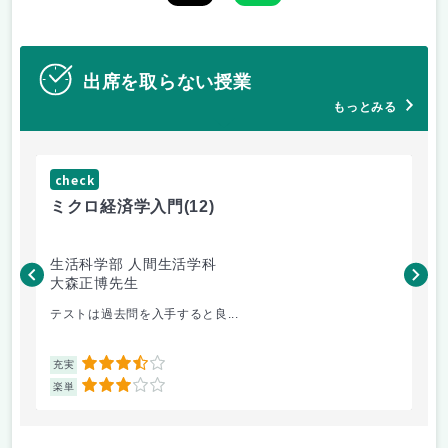
出席を取らない授業
もっとみる
check
ch
ミクロ経済学入門
(12)
現
生活科学部 人間生活学科
文
大森正博先生
橿
テストは過去問を入手すると良...
心
3.5
充実
充
3
楽単
楽