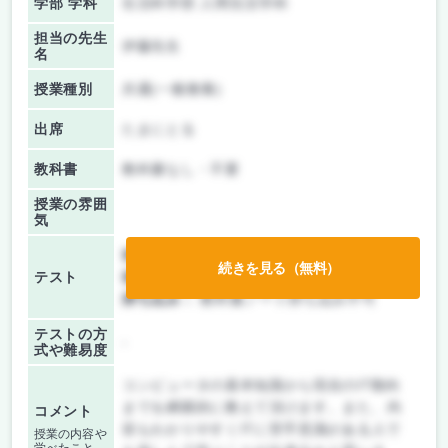
学部 学科
生活科学部 人間生活学科
担当の先生
伊藤先生
名
授業種別
共通(一般教養)
出席
たまにとる
教科書
教科書なし・不要
授業の雰囲
気
前期/中間：
テストのみ
続きを見る（無料）
テスト
後期/期末：
テストのみ
持ち込み：
教科書ノート持ち込み不可
テストの方
-
式や難易度
コンピュータの基本知識から現在のIT動向
までを網羅的に教えて頂けます。また、内
コメント
容もわかりやすくITに苦手意識がある人で
授業の内容や