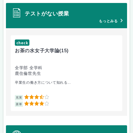
テストがない授業
もっとみる
check
ch
お茶の水女子大学論
(15)
ミ
全学部 全学科
文
鹿住倫世先生
大
卒業生の働き方について知れる...
配
3.5
充実
充
4
楽単
楽