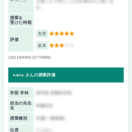
学べたこと
も楽しんで学ぶことが出来るかと思いま
す。
授業を
-
受けた時期
充実
5
評価
楽単
3
(2021/04/08) [3779898]
nana さんの授業評価
学部 学科
理学部 情報科学科
担当の先生
伊藤先生
名
授業種別
共通(一般教養)
出席
とらない