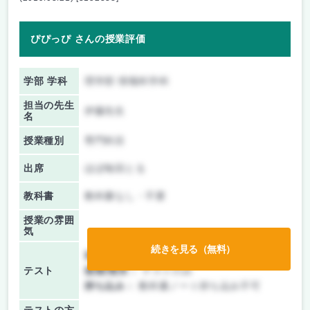
ぴぴっぴ さんの授業評価
学部 学科
理学部 情報科学科
担当の先生
伊藤先生
名
授業種別
専門科目
出席
ほぼ毎回とる
教科書
教科書なし・不要
授業の雰囲
気
続きを見る（無料）
前期/中間：
テストのみ
テスト
後期/期末：
テストのみ
持ち込み：
教科書ノート持ち込み不可