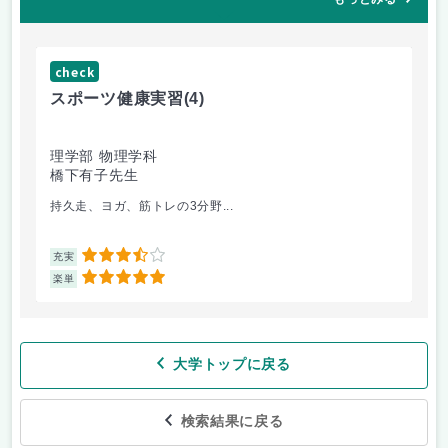
check
ch
スポーツ健康実習
(4)
朝
理学部 物理学科
理
橋下有子先生
金
持久走、ヨガ、筋トレの3分野...
韓
3.5
充実
充
5
楽単
楽
大学トップに戻る
検索結果に戻る