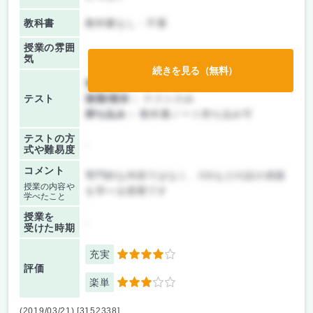
教科書
教科書なし・不要
授業の雰囲
気
続きを見る（無料）
前期/中間：
テスト・レポート両方なし
テスト
後期/期末：
テストのみ
持ち込み：
教科書ノート持ち込み可
テストの方
-
式や難易度
コメント
専門的な内容ではなく、CGなどの話の表面
授業の内容や
を学べる授業です
学べたこと
授業を
-
受けた時期
充実
4
評価
楽単
3
(2019/03/21) [3152338]