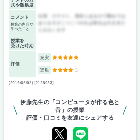
テストの方
-
式や難易度
出席、小テスト、期末とあるので重めでは
コメント
ありますがこつこつやれば単位は大丈夫だ
授業の内容や
学べたこと
とおもいます
授業を
-
受けた時期
充実
5
評価
楽単
4
(2016/05/08) [2128933]
伊藤先生の「コンピュータが作る色と
音」の授業
評価・口コミを友達にシェアする