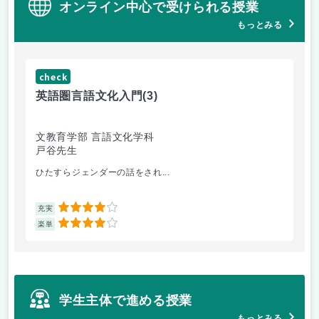
オンライン中心で受けられる授業
もっとみる
check
ch
英語圏言語文化入門
(3)
数
文教育学部 言語文化学科
理
戸谷先生
工
ひたすらジェンダーの話をされ...
Fo
4
充実
充
4
楽単
楽
学生主体で進める授業
もっとみる