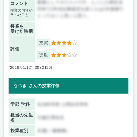
教養としてオススメです。とくに人間生活
コメント
学科で2年生以降経済を扱う人は1年後期で
授業の内容や
学べたこと
とっておくと良いと思う。
授業を
-
受けた時期
充実
4
評価
楽単
3
(2019/01/12) [3032116]
なつき さんの授業評価
学部 学科
生活科学部 人間生活学科
担当の先生
大森正博先生
名
授業種別
共通(一般教養)