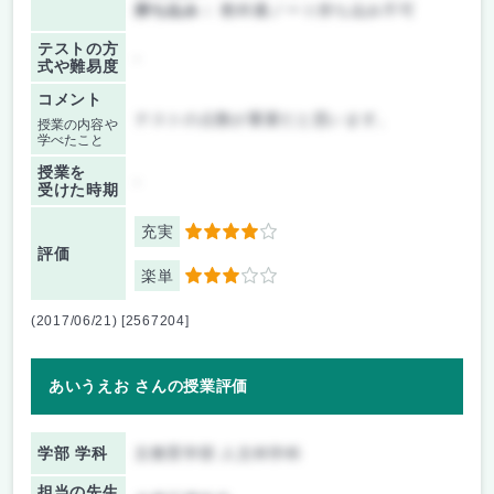
持ち込み：
教科書ノート持ち込み不可
テストの方
-
式や難易度
コメント
テストの点数が重要だと思います。
授業の内容や
学べたこと
授業を
-
受けた時期
充実
4
評価
楽単
3
(2017/06/21) [2567204]
あいうえお さんの授業評価
学部 学科
文教育学部 人文科学科
担当の先生