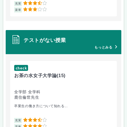
3.5
充実
充
3
楽単
楽
テストがない授業
もっとみる
check
ch
お茶の水女子大学論
(15)
ミ
全学部 全学科
文
鹿住倫世先生
大
卒業生の働き方について知れる...
配
3.5
充実
充
楽単
楽