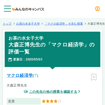
メニュー
トップ
お茶の水女子大学
「マクロ経済学」を含む授業
大森正博先
お茶の水女子大学
大森正博先生の「マクロ経済学」の
評価一覧
更新日
2020/05/03
：
マクロ経済学
(7)
ピン留
大森正博先生
この先生の他の授業を確認する
充実
4