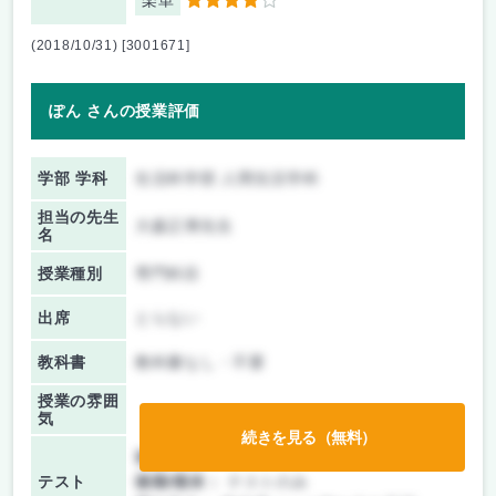
楽単
4
(2018/10/31) [3001671]
ぽん さんの授業評価
学部 学科
生活科学部 人間生活学科
担当の先生
大森正博先生
名
授業種別
専門科目
出席
とらない
教科書
教科書なし・不要
授業の雰囲
気
続きを見る（無料）
前期/中間：
テストのみ
テスト
後期/期末：
テストのみ