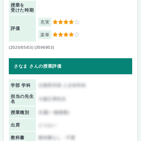
授業を
-
受けた時期
充実
4
評価
楽単
4
(2020/05/03) [3596953]
さなま さんの授業評価
学部 学科
文教育学部 人文科学科
担当の先生
大森正博先生
名
授業種別
共通(一般教養)
出席
とらない
教科書
教科書なし・不要