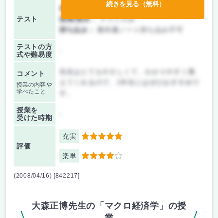
続きを見る（無料）
前期/中間：
レポートのみ
テスト
後期/期末：
テストのみ
持ち込み：
教科書ノート持ち込み不可
テストの方
-
式や難易度
先生はとてもやさしくて、わかりやすく教
コメント
えてくれるので、1年生にはぜひおすすめで
授業の内容や
学べたこと
す。
授業を
-
受けた時期
充実
5
評価
楽単
4
(2008/04/16) [842217]
大森正博先生の「マクロ経済学」の授