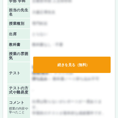
学部 学科
文教育学部 人文科学科
担当の先生
大森正博先生
名
授業種別
専門科目
出席
とらない
教科書
教科書なし・不要
授業の雰囲
気
続きを見る（無料）
前期/中間：
レポートのみ
テスト
後期/期末：
テストのみ
持ち込み：
教科書ノート持ち込み不可
テストの方
-
式や難易度
出席は取らないがレポートが一度ありま
コメント
す。
授業の内容や
学べたこと
学期末のテストが基本的な成績要件です。