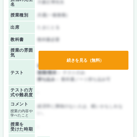
大森正博先生
名
授業種別
共通(一般教養)
出席
たまにとる
教科書
教科書必要
授業の雰囲
気
続きを見る（無料）
前期/中間：
テストのみ
テスト
後期/期末：
テストのみ
持ち込み：
教科書ノート持ち込み可
テストの方
-
式や難易度
コメント
経済学に興味のない人は、眠いかもしれな
授業の内容や
い。
学べたこと
授業を
-
受けた時期