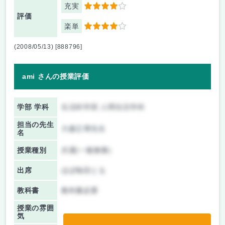
充実
4
評価
楽単
4
(2008/05/13) [888796]
ami さんの授業評価
学部 学科
生活科学部 人間生活学科
担当の先生
大森正博先生
名
授業種別
共通(一般教養)
出席
ほぼ毎回とる
教科書
教科書必要
授業の雰囲
気