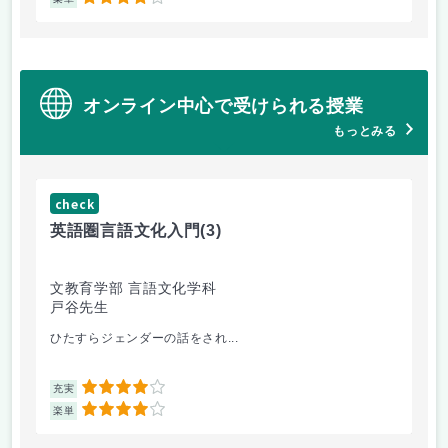
4
オンライン中心で受けられる授業
もっとみる
check
ch
英語圏言語文化入門
(3)
数
文教育学部 言語文化学科
理
戸谷先生
工
ひたすらジェンダーの話をされ...
Fo
4
充実
充
4
楽単
楽