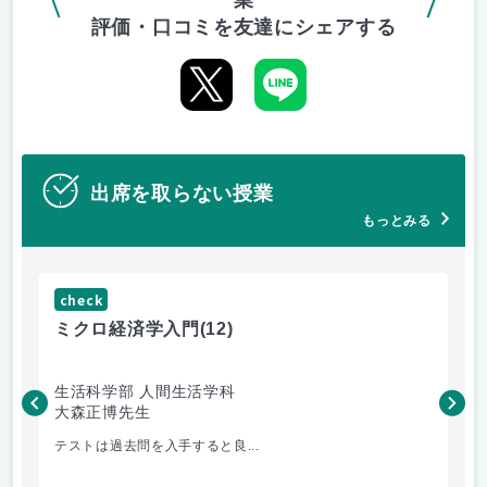
業
評価・口コミを友達にシェアする
出席を取らない授業
もっとみる
check
ch
ミクロ経済学入門
(12)
現
生活科学部 人間生活学科
文
大森正博先生
橿
テストは過去問を入手すると良...
心