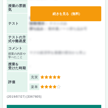
授業の雰囲
気
続きを見る（無料）
前期/中間：
テストのみ
テスト
後期/期末：
テストのみ
持ち込み：
教科書ノート持ち込み可
テストの方
-
式や難易度
コメント
マクロ経済学を基礎の部分から学ぶ
授業の内容や
学べたこと
授業を
-
受けた時期
充実
5
評価
楽単
4
(2019/07/27) [3367605]