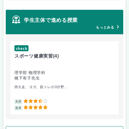
学生主体で進める授業
もっとみる
check
ch
スポーツ健康実習
(4)
朝
理学部 物理学科
理
橋下有子先生
金
持久走、ヨガ、筋トレの3分野...
韓
3.5
充実
充
5
楽単
楽