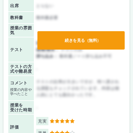
出席
とらない
教科書
教科書必要
授業の雰囲
気
続きを見る（無料）
前期/中間：
レポートのみ
テスト
後期/期末：
テストのみ
持ち込み：
教科書ノート持ち込み不可
テストの方
-
式や難易度
テストの比率が大きいですが、時々課され
コメント
る課題もチェックされています。内容は個
授業の内容や
学べたこと
人的にとても面白かったです。
授業を
-
受けた時期
充実
5
評価