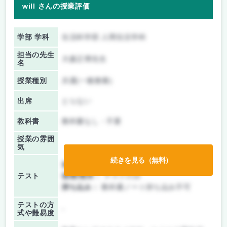
will さんの授業評価
学部 学科
生活科学部 人間生活学科
担当の先生
大森正博先生
名
授業種別
共通(一般教養)
出席
とらない
教科書
教科書なし・不要
授業の雰囲
気
続きを見る（無料）
前期/中間：
授業無し
テスト
後期/期末：
テストのみ
持ち込み：
教科書ノート持ち込み不可
テストの方
-
式や難易度