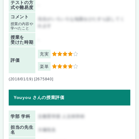
テストの方
-
式や難易度
コメント
先生がいろいろな知識をひたすら話してく
授業の内容や
れます
学べたこと
授業を
-
受けた時期
充実
4
評価
楽単
4
(2018/01/19) [2675840]
Youyou さんの授業評価
学部 学科
文教育学部 人文科学科
担当の先生
大塚先生
名