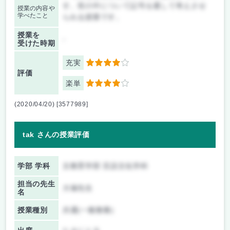
す。世の中について記号を通して考えさせ
授業の内容や
学べたこと
られる授業です。
授業を
-
受けた時期
充実
4
評価
楽単
4
(2020/04/20) [3577989]
tak さんの授業評価
学部 学科
文教育学部 言語文化学科
担当の先生
大塚先生
名
授業種別
共通(一般教養)