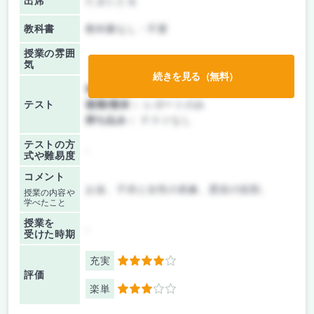
出席
たまにとる
教科書
教科書なし・不要
授業の雰囲
気
続きを見る（無料）
前期/中間：
レポートのみ
テスト
後期/期末：
レポートのみ
持ち込み：
テストなし
テストの方
-
式や難易度
コメント
お金、子供と女性の表象、悪役の役割、
授業の内容や
学べたこと
授業を
-
受けた時期
充実
4
評価
楽単
3