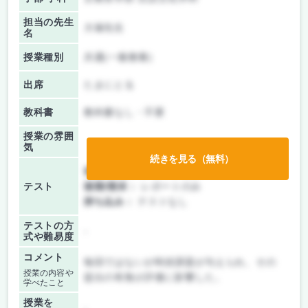
担当の先生
大塚先生
名
授業種別
共通(一般教養)
出席
たまにとる
教科書
教科書なし・不要
授業の雰囲
気
続きを見る（無料）
前期/中間：
レポートのみ
テスト
後期/期末：
レポートのみ
持ち込み：
テストなし
テストの方
-
式や難易度
コメント
毎回ではないが時折課題が与えられ、その
授業の内容や
提出の有無が評価に影響した。
学べたこと
授業を