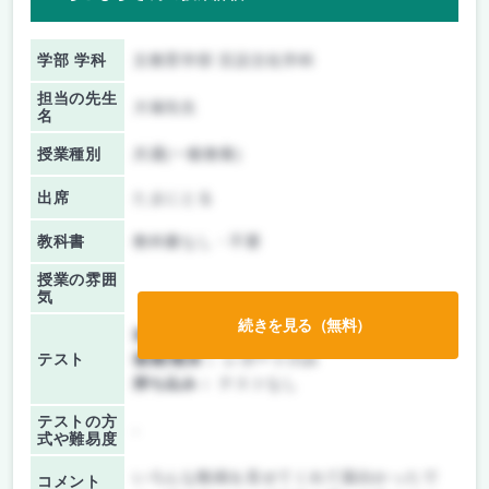
学部 学科
文教育学部 言語文化学科
担当の先生
大塚先生
名
授業種別
共通(一般教養)
出席
たまにとる
教科書
教科書なし・不要
授業の雰囲
気
続きを見る（無料）
前期/中間：
レポートのみ
テスト
後期/期末：
レポートのみ
持ち込み：
テストなし
テストの方
-
式や難易度
いろんな動画を見せてくれて面白かったで
コメント