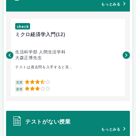
もっとみる
check
ch
ミクロ経済学入門
(12)
現
生活科学部 人間生活学科
文
大森正博先生
橿
テストは過去問を入手すると良...
心
3.5
充実
充
3
楽単
楽
テストがない授業
もっとみる