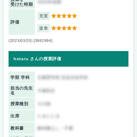
2020年前期
受けた時期
充実
5
評価
楽単
5
(2023/03/20) [3982994]
hotaru さんの授業評価
学部 学科
文教育学部 言語文化学科
担当の先生
大塚先生
名
授業種別
その他
出席
たまにとる
教科書
教科書なし・不要