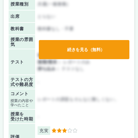
授業種別
共通(一般教養)
出席
とらない
教科書
教科書なし・不要
授業の雰囲
気
続きを見る（無料）
前期/中間：
テスト・レポート両方なし
テスト
後期/期末：
レポートのみ
持ち込み：
テストなし
テストの方
-
式や難易度
コメント
レポートの課題もそんなに難しくない。
授業の内容や
学べたこと
授業を
-
受けた時期
充実
3
評価