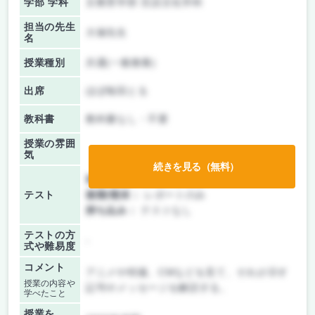
学部 学科
文教育学部 言語文化学科
担当の先生
大塚先生
名
授業種別
共通(一般教養)
出席
ほぼ毎回とる
教科書
教科書なし・不要
授業の雰囲
気
続きを見る（無料）
前期/中間：
レポートのみ
テスト
後期/期末：
レポートのみ
持ち込み：
テストなし
テストの方
-
式や難易度
コメント
アニメや特撮、CMなどを見て、それが示す
授業の内容や
記号やメッセージを解読する。
学べたこと
授業を