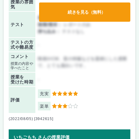
授業の雰囲
気
続きを見る（無料）
前期/中間：
レポートのみ
テスト
後期/期末：
レポートのみ
持ち込み：
テストなし
テストの方
-
式や難易度
コメント
映画やCM、昔の特撮などを題材にした授業
授業の内容や
で、とても面白いです。
学べたこと
授業を
-
受けた時期
充実
5
評価
楽単
3
(2022/08/05) [3942615]
いちごもち さんの授業評価