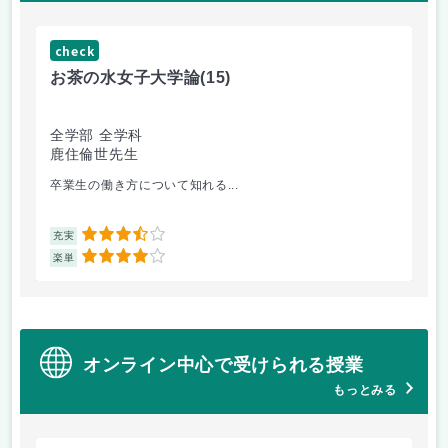
check
ch
お茶の水女子大学論
(15)
ミ
全学部 全学科
文
鹿住倫世先生
大
卒業生の働き方について知れる...
配
3.5
充実
充
4
楽単
楽
オンライン中心で受けられる授業
もっとみる