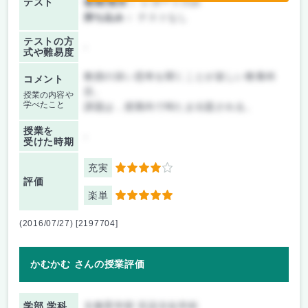
テスト
後期/期末：
レポートのみ
持ち込み：
テストなし
テストの方
-
式や難易度
教授の深い思考を聞くことが楽しい教養科
コメント
目。
授業の内容や
学べたこと
課題は，授業内で時たま出題される。
授業を
-
受けた時期
充実
4
評価
楽単
5
(2016/07/27) [2197704]
かむかむ さんの授業評価
学部 学科
文教育学部 言語文化学科