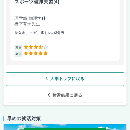
スポーツ健康実習
(4)
朝
理学部 物理学科
理
橋下有子先生
金
持久走、ヨガ、筋トレの3分野...
韓
3.5
充実
充
5
楽単
楽
大学トップに戻る
検索結果に戻る
早めの就活対策