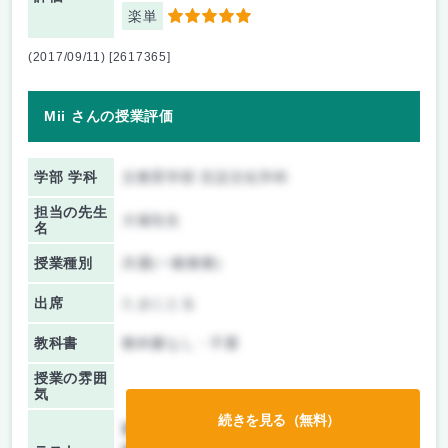
楽単
5
(2017/09/11) [2617365]
Mii さんの授業評価
学部 学科
文教育学部 言語文化学科
担当の先生
大塚先生
名
授業種別
共通(一般教養)
出席
たまにとる
教科書
教科書なし・不要
授業の雰囲
気
続きを見る（無料）
前期/中間：
授業無し