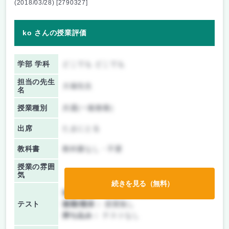
(2018/03/28) [2790327]
ko さんの授業評価
学部 学科
どこでも どこでも
担当の先生
大塚先生
名
授業種別
共通(一般教養)
出席
たまにとる
教科書
教科書なし・不要
授業の雰囲
気
続きを見る（無料）
前期/中間：
レポートのみ
テスト
後期/期末：
授業無し
持ち込み：
テストなし