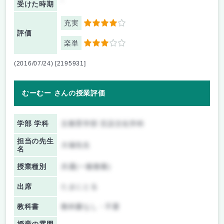
-
受けた時期
充実
4
評価
楽単
3
(2016/07/24) [2195931]
むーむー さんの授業評価
学部 学科
文教育学部 言語文化学科
担当の先生
大塚先生
名
授業種別
共通(一般教養)
出席
たまにとる
教科書
教科書なし・不要