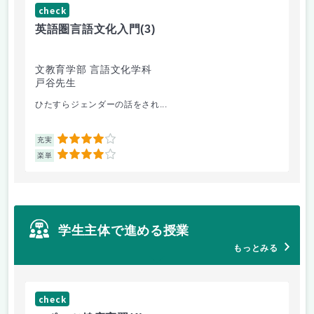
check
ch
英語圏言語文化入門
(3)
数
文教育学部 言語文化学科
理
戸谷先生
工
ひたすらジェンダーの話をされ...
Fo
4
充実
充
4
楽単
楽
学生主体で進める授業
もっとみる
check
ch