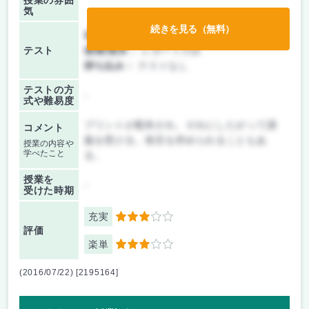
授業の雰囲
気
続きを見る（無料）
前期/中間：
レポートのみ
テスト
後期/期末：
レポートのみ
持ち込み：
テストなし
テストの方
-
式や難易度
プリントが配布され、それにしたがって講
コメント
義を受ける。発言を求められることもあ
授業の内容や
学べたこと
る。
授業を
-
受けた時期
充実
3
評価
楽単
3
(2016/07/22) [2195164]