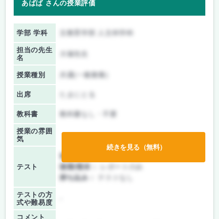
あばば さんの授業評価
学部 学科
文教育学部 人文科学科
担当の先生
大塚先生
名
授業種別
共通(一般教養)
出席
たまにとる
教科書
教科書なし・不要
授業の雰囲
気
続きを見る（無料）
前期/中間：
レポートのみ
テスト
後期/期末：
レポートのみ
持ち込み：
テストなし
テストの方
-
式や難易度
コメント