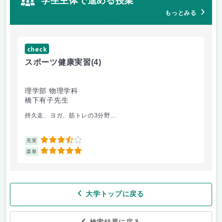
学生主体で進める授業
もっとみる
check
ch
スポーツ健康実習
(4)
朝
理学部 物理学科
理
橋下有子先生
金
持久走、ヨガ、筋トレの3分野...
韓
3.5
充実
充
5
楽単
楽
大学トップに戻る