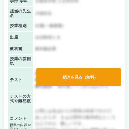
学部 学科
文教育学部 人文科学科
担当の先生
川端先生
名
授業種別
共通(一般教養)
出席
ほぼ毎回とる
教科書
教科書必要
授業の雰囲
気
前期/中間：
テストのみ
続きを見る（無料）
テスト
後期/期末：
テストのみ
持ち込み：
教科書ノート持ち込み不可
テストの方
-
式や難易度
心理とは名ばかりの理系の内容ですので、
あしからず。まぁ心理学の基本的なところ
コメント
なんですが、難しいです。
授業の内容や