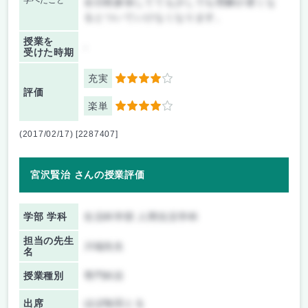
学べたこと
全日程参加してても少しでも理解が遅くな
るとついていけなくなります。
授業を
-
受けた時期
充実
4
評価
楽単
4
(2017/02/17) [2287407]
宮沢賢治 さんの授業評価
学部 学科
生活科学部 人間生活学科
担当の先生
川端先生
名
授業種別
専門科目
出席
ほぼ毎回とる