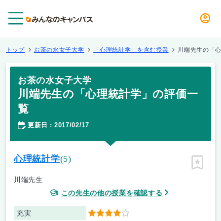
メニュー
トップ
お茶の水女子大学
「心理統計学」を含む授業
川端先生の「
お茶の水女子大学
川端先生の「心理統計学」の評価一
覧
更新日
2017/02/17
：
心理統計学
(5)
ピン留
川端先生
この先生の他の授業を確認する
充実
4