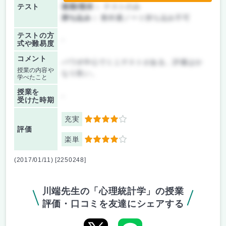
テスト
後期/期末：
テストのみ
持ち込み：
教科書ノート持ち込み不可
テストの方
-
式や難易度
コメント
パワポ中心でミニテストがある。評価はか
授業の内容や
なり良い。
学べたこと
授業を
-
受けた時期
充実
4
評価
楽単
4
(2017/01/11) [2250248]
川端先生の「心理統計学」の授業
評価・口コミを友達にシェアする