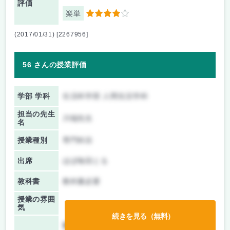
評価
楽単
4
(2017/01/31) [2267956]
56 さんの授業評価
学部 学科
生活科学部 人間生活学科
担当の先生
川端先生
名
授業種別
専門科目
出席
ほぼ毎回とる
教科書
教科書必要
授業の雰囲
気
続きを見る（無料）
前期/中間：
テストのみ