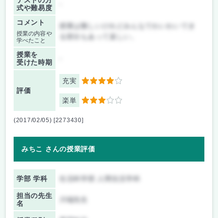
テストの方
-
式や難易度
コメント
授業は難しいけれどみんなでわいわいでき
授業の内容や
る部分もあって楽しい。
学べたこと
授業を
-
受けた時期
充実
4
評価
楽単
3
(2017/02/05) [2273430]
みちこ さんの授業評価
学部 学科
生活科学部 人間生活学科
担当の先生
川端先生
名