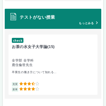
テストがない授業
もっとみる
check
ch
お茶の水女子大学論
(15)
ミ
全学部 全学科
文
鹿住倫世先生
大
卒業生の働き方について知れる...
配
3.5
充実
充
4
楽単
楽