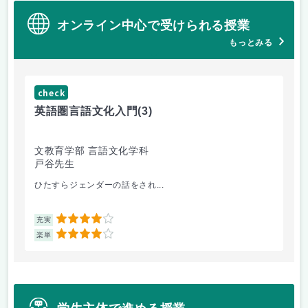
オンライン中心で受けられる授業
もっとみる
check
ch
英語圏言語文化入門
(3)
数
文教育学部 言語文化学科
理
戸谷先生
工
ひたすらジェンダーの話をされ...
Fo
4
充実
充
4
楽単
楽