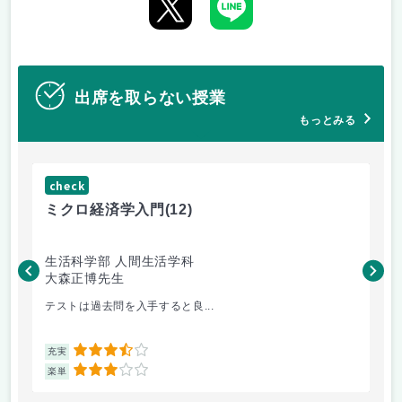
出席を取らない授業
もっとみる
check
ch
ミクロ経済学入門
(12)
現
生活科学部 人間生活学科
文
大森正博先生
橿
テストは過去問を入手すると良...
心
3.5
充実
充
3
楽単
楽