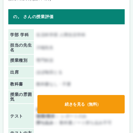
の。 さんの授業評価
学部 学科
生活科学部 人間生活学科
担当の先生
川端先生
名
授業種別
専門科目
出席
ほぼ毎回とる
教科書
教科書なし・不要
授業の雰囲
気
続きを見る（無料）
前期/中間：
テストのみ
テスト
後期/期末：
レポートのみ
持ち込み：
教科書ノート持ち込み不可