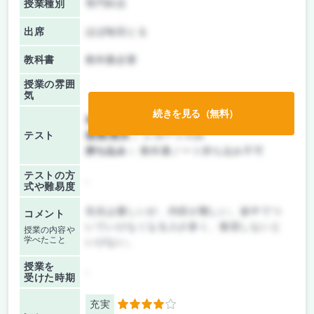
授業種別
専門科目
出席
ほぼ毎回とる
教科書
教科書必要
授業の雰囲
気
続きを見る（無料）
前期/中間：
テストのみ
テスト
後期/期末：
レポートのみ
持ち込み：
教科書ノート持ち込み不可
テストの方
-
式や難易度
先生は優しいが、内容が難しい。途中でつ
コメント
いていけなくなる人が多く、復習しないと
授業の内容や
学べたこと
いけない。
授業を
-
受けた時期
充実
4