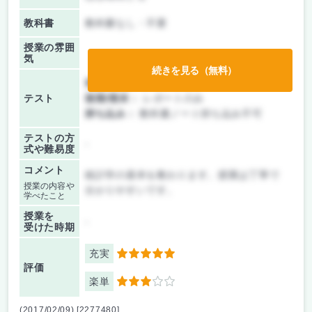
教科書
教科書なし・不要
授業の雰囲
気
続きを見る（無料）
前期/中間：
テストのみ
テスト
後期/期末：
レポートのみ
持ち込み：
教科書ノート持ち込み不可
テストの方
-
式や難易度
コメント
統計学の基本を教わります。授業は丁寧で
授業の内容や
分かりやすいです。
学べたこと
授業を
-
受けた時期
充実
5
評価
楽単
3
(2017/02/09) [2277480]