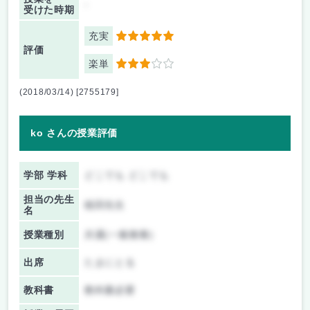
-
受けた時期
充実
5
評価
楽単
3
(2018/03/14) [2755179]
ko さんの授業評価
学部 学科
どこでも どこでも
担当の先生
植田先生
名
授業種別
共通(一般教養)
出席
たまにとる
教科書
教科書必要