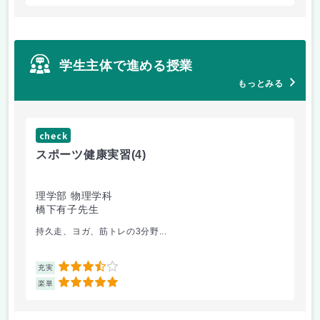
学生主体で進める授業
もっとみる
check
ch
スポーツ健康実習
(4)
朝
理学部 物理学科
理
橋下有子先生
金
持久走、ヨガ、筋トレの3分野...
韓
3.5
充実
充
5
楽単
楽