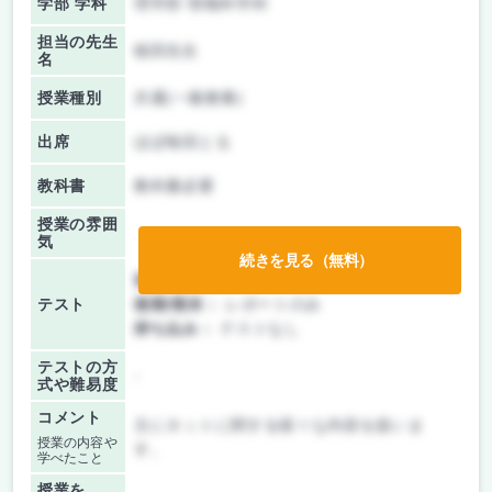
学部 学科
理学部 情報科学科
担当の先生
植田先生
名
授業種別
共通(一般教養)
出席
ほぼ毎回とる
教科書
教科書必要
授業の雰囲
気
続きを見る（無料）
前期/中間：
レポートのみ
テスト
後期/期末：
レポートのみ
持ち込み：
テストなし
テストの方
-
式や難易度
コメント
主にネットに関する様々な内容を扱いま
授業の内容や
す。
学べたこと
授業を