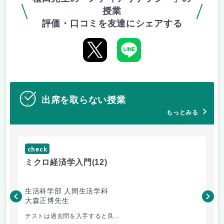
授業
評価・口コミを友達にシェアする
出席を取らない授業
もっとみる
check
ch
ミクロ経済学入門
(12)
現
生活科学部 人間生活学科
文
大森正博先生
橿
テストは過去問を入手すると良...
心