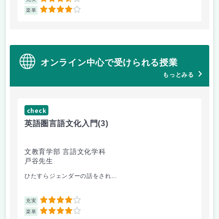
3.5
4
楽単
楽
オンライン中心で受けられる授業
もっとみる
check
ch
英語圏言語文化入門
(3)
数
文教育学部 言語文化学科
理
戸谷先生
工
ひたすらジェンダーの話をされ...
Fo
4
充実
充
4
楽単
楽