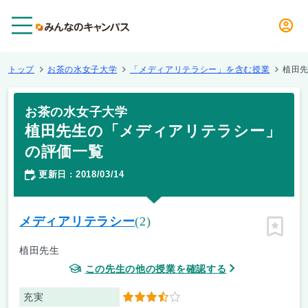
メニュー
トップ
お茶の水女子大学
「メディアリテラシー」を含む授業
植田
お茶の水女子大学
植田先生の「メディアリテラシー」
の評価一覧
更新日
2018/03/14
：
メディアリテラシー
(2)
ピン留
植田先生
この先生の他の授業を確認する
充実
3.5