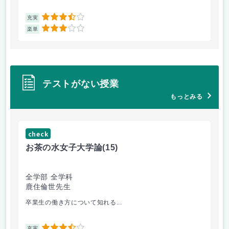
3.5
充実
充
3
楽単
楽
テストがない授業
もっとみる
check
ch
お茶の水女子大学論
(15)
ミ
全学部 全学科
文
鹿住倫世先生
大
卒業生の働き方について知れる...
配
充実
充