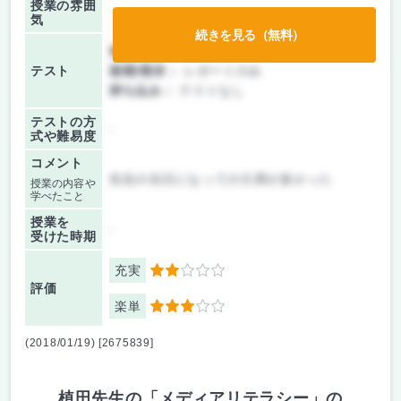
授業の雰囲
気
続きを見る（無料）
前期/中間：
授業無し
テスト
後期/期末：
レポートのみ
持ち込み：
テストなし
テストの方
-
式や難易度
コメント
先生の当日になっての欠席が多かった
授業の内容や
学べたこと
授業を
-
受けた時期
充実
2
評価
楽単
3
(2018/01/19) [2675839]
植田先生の「メディアリテラシー」の