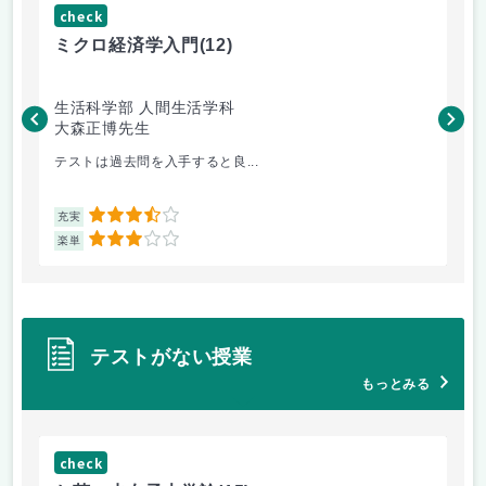
check
ch
ミクロ経済学入門
(12)
現
生活科学部 人間生活学科
文
大森正博先生
橿
テストは過去問を入手すると良...
心
3.5
充実
充
3
楽単
楽
テストがない授業
もっとみる
check
ch