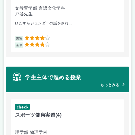
文教育学部 言語文化学科
理
戸谷先生
工
ひたすらジェンダーの話をされ...
Fo
4
充実
充
4
楽単
楽
学生主体で進める授業
もっとみる
check
ch
スポーツ健康実習
(4)
朝
理学部 物理学科
理