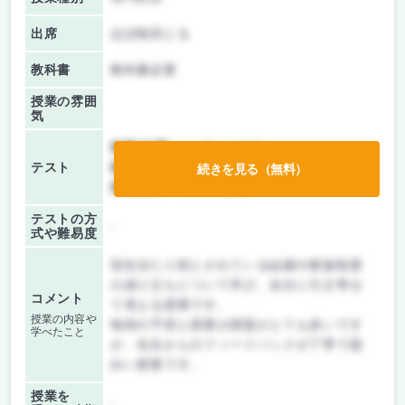
出席
ほぼ毎回とる
教科書
教科書必要
授業の雰囲
気
前期/中間：
レポートのみ
テスト
後期/期末：
レポートのみ
続きを見る（無料）
持ち込み：
テストなし
テストの方
-
式や難易度
現在当たり前とされている結婚や家族制度
の成り立ちについて学び、自分に引き寄せ
コメント
て考える授業です。
授業の内容や
毎回の予習と授業が課題がとても多いです
学べたこと
が、先生からのフィードバックが丁寧で面
白い授業です。
授業を
-