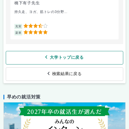
橋下有子先生
金
持久走、ヨガ、筋トレの3分野...
韓
3.5
充実
充
5
楽単
楽
大学トップに戻る
検索結果に戻る
早めの就活対策