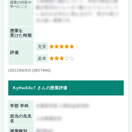
ら多角的に検討していく。学生の身近な経
授業の内容や
学べたこと
験が現代のジェンダー観とどうリンクして
いるのかを中心に考えるので、学びや気づ
きの多い授業です。
授業を
-
受けた時期
充実
5
評価
楽単
3
(2022/06/03) [3927846]
KyHw6Xc7 さんの授業評価
学部 学科
文教育学部 人間社会科学科
担当の先生
上谷香陽先生
名
授業種別
専門科目