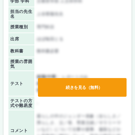
学部 学科
文教育学部 人文科学科
担当の先生
上谷香陽先生
名
授業種別
専門科目
出席
ほぼ毎回とる
教科書
教科書必要
授業の雰囲
気
前期/中間：
レポートのみ
テスト
後期/期末：
レポートのみ
続きを見る（無料）
持ち込み：
テストなし
テストの方
-
式や難易度
暮らしの中のジェンダー表象（女らしさ／
男らしさ、父／母、専業主婦／サラリーマ
ンなど）について仕事や家事、服装などか
コメント