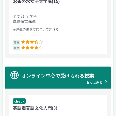
お茶の水女子大学論
(15)
ミ
全学部 全学科
文
鹿住倫世先生
大
卒業生の働き方について知れる...
配
3.5
充実
充
4
楽単
楽
オンライン中心で受けられる授業
もっとみる
check
ch
英語圏言語文化入門
(3)
数