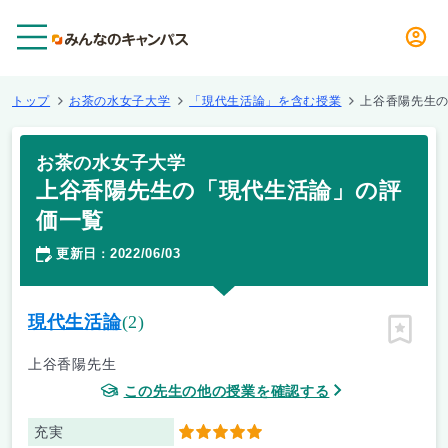
メニュー
トップ
お茶の水女子大学
「現代生活論」を含む授業
上谷香陽先生
お茶の水女子大学
上谷香陽先生の「現代生活論」の評
価一覧
更新日
2022/06/03
：
現代生活論
(2)
ピン留
上谷香陽先生
この先生の他の授業を確認する
充実
5