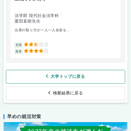
法学部 現代社会法学科
法
栗田直樹先生
星
出席の取り方が一人一人名前を...
前
2.5
充実
充
4
楽単
楽
大学トップに戻る
検索結果に戻る
早めの就活対策