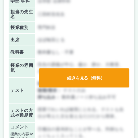
学部 学科
法学部 法律学科
担当の先生
三田村浩先生
名
授業種別
専門科目
出席
ほぼ毎回とる
教科書
教科書なし・不要
先生の講義が中心、厳か、静か、大教室、
授業の雰囲
気
オフライン中心
続きを見る（無料）
前期/中間：
テストのみ
テスト
後期/期末：
テストのみ
持ち込み：
教科書ノート持ち込み不可
授業でれいれば確実にとれる。テストも自
テストの方
式や難易度
分が考えた文を覚えるだけだから簡単。
コメント
労働法の基本的なことが学べる。判例もち
授業の内容や
ょくちょく入ってくる。