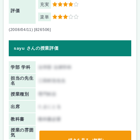
充実
4
評価
楽単
3
(2008/04/11) [826506]
sayu さんの授業評価
学部 学科
法学部 法律学科
担当の先生
三田村浩先生
名
授業種別
専門科目
出席
たまにとる
教科書
教科書必要
授業の雰囲
気