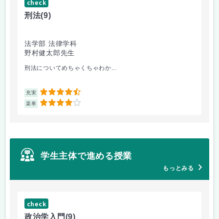
check
ch
刑法
(9)
フ
法学部 法律学科
文
野村健太郎先生
堀
刑法についてめちゃくちゃわか...
面
4.5
充実
充
4
楽単
楽
学生主体で進める授業
もっとみる
check
ch
政治学入門
(9)
哲