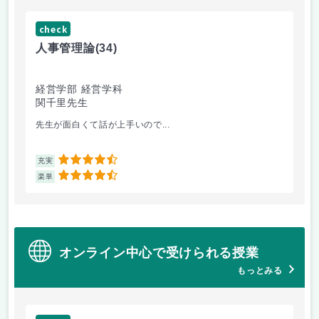
check
ch
人事管理論
(34)
哲
経営学部 経営学科
経
関千里先生
岩
先生が面白くて話が上手いので...
教
4.5
充実
充
4.5
楽単
楽
オンライン中心で受けられる授業
もっとみる