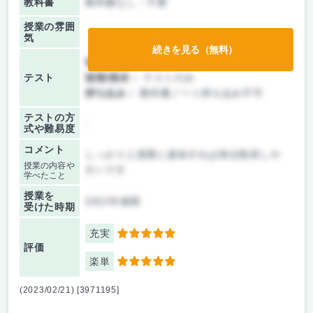
教科書
教科書なし・不要
授業の雰囲
気
続きを見る（無料）
前期/中間：
テストのみ
テスト
後期/期末：
テストのみ
持ち込み：
教科書ノート持ち込み不可
テストの方
-
式や難易度
コメント
しっかりと授業に参加すれば単位取得しや
授業の内容や
すいです
学べたこと
授業を
2022年後期
受けた時期
充実
5
評価
楽単
5
(2023/02/21) [3971195]