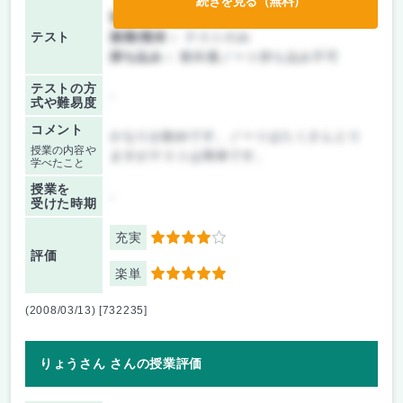
続きを見る（無料）
前期/中間：
テストのみ
テスト
後期/期末：
テストのみ
持ち込み：
教科書ノート持ち込み不可
テストの方
-
式や難易度
コメント
かなりお勧めです。ノートはたくさんとり
授業の内容や
ますがテストは簡単です。
学べたこと
授業を
-
受けた時期
充実
4
評価
楽単
5
(2008/03/13) [732235]
りょうさん さんの授業評価