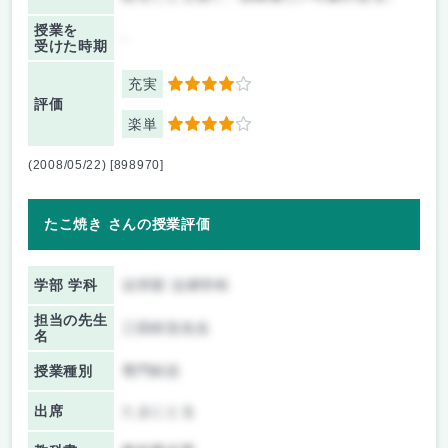
授業を
-
受けた時期
充実
4
評価
楽単
4
(2008/05/22) [898970]
たこ焼き さんの授業評価
学部 学科
法学部 法律学科
担当の先生
三田村浩先生
名
授業種別
専門科目
出席
たまにとる