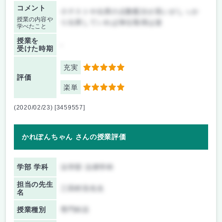
コメント
小テストや出席の点数配分が高いがしっか
授業の内容や
り出席していれば単位取得は楽
学べたこと
授業を
-
受けた時期
充実
5
評価
楽単
5
(2020/02/23) [3459557]
かれぽんちゃん さんの授業評価
学部 学科
法学部 法律学科
担当の先生
三田村浩先生
名
授業種別
専門科目