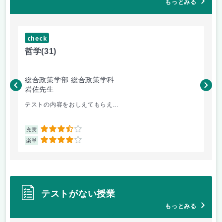
もっとみる
check
ch
哲学
(31)
哲
総合政策学部 総合政策学科
総
岩佐先生
長
テストの内容をおしえてもらえ...
哲
3.5
充実
充
4
楽単
楽
テストがない授業
もっとみる