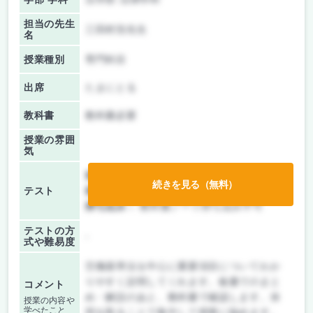
担当の先生
三田村浩先生
名
授業種別
専門科目
出席
たまにとる
教科書
教科書必要
授業の雰囲
気
前期/中間：
テストのみ
続きを見る（無料）
テスト
後期/期末：
テストのみ
持ち込み：
教科書ノート持ち込み不可
テストの方
-
式や難易度
労働基準法を中心に重要項目についてわか
りやすく説明してくれます。板書でのまと
コメント
め・解説のあと、教科書で確認します。休
授業の内容や
学べたこと
憩を取ることで集中して授業に臨めます。