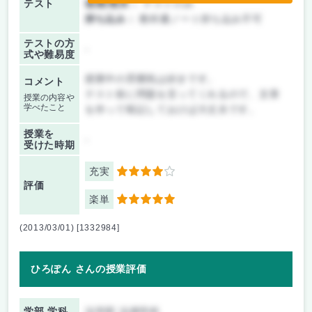
テスト
後期/期末：
テストのみ
持ち込み：
教科書ノート持ち込み不可
テストの方
-
式や難易度
授業中の雰囲気は好きです。
コメント
テスト前に問題を言ってくれるので、文章
授業の内容や
学べたこと
を作って暗記しておけば大丈夫です。
授業を
-
受けた時期
充実
4
評価
楽単
5
(2013/03/01) [1332984]
ひろぽん さんの授業評価
学部 学科
法学部 法律学科