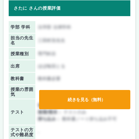
さたに さんの授業評価
学部 学科
法学部 法律学科
担当の先生
三田村浩先生
名
授業種別
専門科目
出席
ほぼ毎回とる
教科書
教科書必要
授業の雰囲
気
続きを見る（無料）
前期/中間：
テストのみ
テスト
後期/期末：
テストのみ
持ち込み：
教科書ノート持ち込み不可
テストの方
-
式や難易度