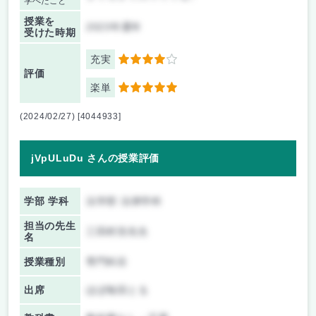
学べたこと
授業を
2023年通年
受けた時期
充実
4
評価
楽単
5
(2024/02/27) [4044933]
jVpULuDu さんの授業評価
学部 学科
法学部 法律学科
担当の先生
三田村浩先生
名
授業種別
専門科目
出席
ほぼ毎回とる