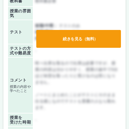
教科書
教科書必要
授業の雰囲
気
前期/中間：
テストのみ
テスト
後期/期末：
テストのみ
持ち込み：
教科書ノート持ち込み不可
続きを見る（無料）
テストの方
-
式や難易度
時々出席を取るので出席は必要ですが、授
業の内容は分かりやすく、授業の途中で5分
ほど休憩を取ったりと受けるのは苦になり
コメント
ません。
授業の内容や
学べたこと
ノートにまとめたことがテストにそのまま
出る感じなのでテストも普通の人なら取れ
ます。
授業を
-
受けた時期