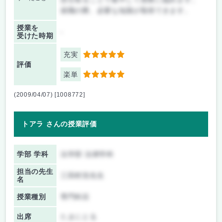
就職の際、必要な知識が取得できます。
授業を
-
受けた時期
充実
5
評価
楽単
5
(2009/04/07) [1008772]
トアラ さんの授業評価
学部 学科
法学部 法律学科
担当の先生
三田村浩先生
名
授業種別
専門科目
出席
たまにとる