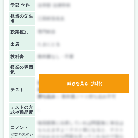
学部 学科
法学部 法律学科
担当の先生
三田村浩先生
名
授業種別
専門科目
出席
たまにとる
教科書
教科書なし・不要
授業の雰囲
気
前期/中間：
テストのみ
続きを見る（無料）
テスト
後期/期末：
テストのみ
持ち込み：
教科書ノート持ち込み不可
テストの方
-
式や難易度
毎回授業に出席していれば問題無く単位は
コメント
もらえますよ！テスト前になると、テスト
授業の内容や
のおおまかな問題を言ってくれるので安心