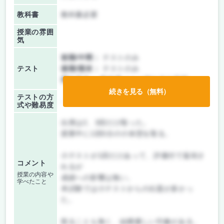
教科書
教科書必要
授業の雰囲
気
前期/中間：
テストのみ
テスト
後期/期末：
テストのみ
持ち込み：
教科書ノート持ち込み不可
続きを見る（無料）
テストの方
-
式や難易度
出席は2、3回だけ取った。
授業中に1回5分の小休憩を取る。
小テストが1回だけあって、評価付で返却さ
コメント
れるが
授業の内容や
成績への影響は無い。
学べたこと
本試験では小テストからの出題が多かっ
た。
怒ることも無く、結構優しい印象がある。