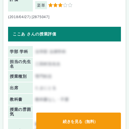
楽単
3
(2018/04/27) [2875047]
ここあ さんの授業評価
学部 学科
法学部 法律学科
担当の先生
三田村浩先生
名
授業種別
専門科目
出席
たまにとる
教科書
教科書なし・不要
授業の雰囲
気
続きを見る（無料）
前期/中間：
テストのみ