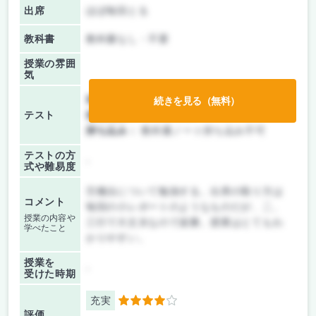
出席
ほぼ毎回とる
教科書
教科書なし・不要
授業の雰囲
気
前期/中間：
テストのみ
続きを見る（無料）
テスト
後期/期末：
テストのみ
持ち込み：
教科書ノート持ち込み不可
テストの方
-
式や難易度
労働法について勉強する。出席の取り方は
コメント
毎回の小レポートのようなものだが、二、
授業の内容や
三行で大丈夫なので楽勝。授業はとてもわ
学べたこと
かりやすい。
授業を
-
受けた時期
充実
4
評価