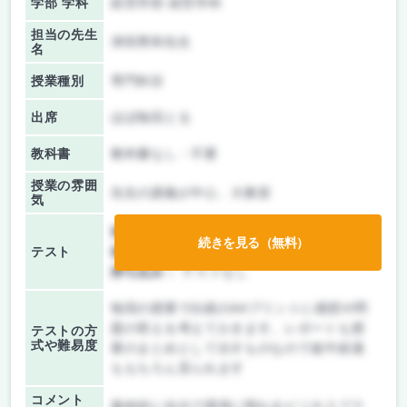
学部 学科
経営学部 経営学科
担当の先生
津田秀和先生
名
授業種別
専門科目
出席
ほぼ毎回とる
教科書
教科書なし・不要
授業の雰囲
先生の講義が中心、大教室
気
前期/中間：
レポートのみ
続きを見る（無料）
テスト
後期/期末：
レポートのみ
持ち込み：
テストなし
毎回の授業で白紙のA4プリントに感想や問
題の答えを考えてかきます。レポートも授
テストの方
式や難易度
業のまとめとして出すものなので途中経過
ももちろん見られます
コメント
最終的に自分で環境に関わるビジネスプラ