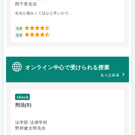
関千里先生
岩
先生が面白くて話が上手いので...
教
4.5
充実
充
4.5
楽単
楽
オンライン中心で受けられる授業
もっとみる
check
ch
刑法
(9)
フ
法学部 法律学科
文
野村健太郎先生
堀