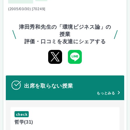
(2005/03/30) [70249]
津田秀和先生の「環境ビジネス論」の
授業
評価・口コミを友達にシェアする
出席を取らない授業
もっとみる
check
ch
哲学
(31)
哲