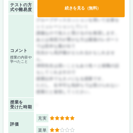
テストの方
-
続きを見る（無料）
式や難易度
グループディスカッションを用いて企業を
シミュレーションしていく
講義なので友人と受けるのを推奨します。
あとは発想力が豊かな方は最後のレポート
では意外な案が出て
コメント
先生から高評価がえられるかもしれませ
授業の内容や
ん。
学べたこと
津田先生は若いこともあり色々と就職の話
もしてくれますので
授業以外でもタメになる授業です。
ただし、生半可な気持ちでは受けられない
授業だと覚悟してください。
授業を
-
受けた時期
充実
5
評価
楽単
2