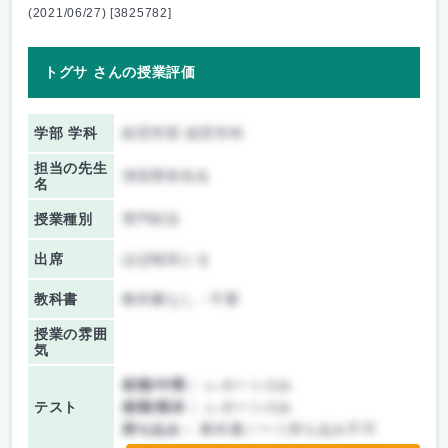
(2021/06/27) [3825782]
トグサ さんの授業評価
学部 学科
経営学部 経営学科
担当の先生
津田秀和先生
名
授業種別
専門科目
出席
ほぼ毎回とる
教科書
教科書なし・不要
授業の雰囲
気
前期/中間：
レポートのみ
テスト
後期/期末：
レポートのみ
持ち込み：
教科書ノート持ち込み不可