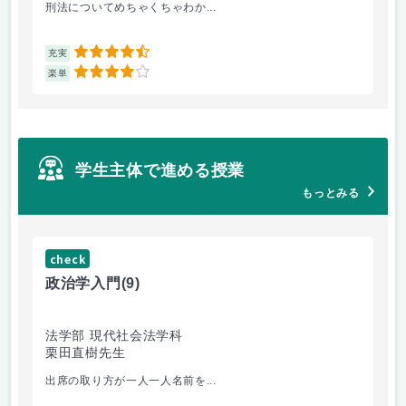
刑法についてめちゃくちゃわか...
面
4.5
充実
充
4
楽単
楽
学生主体で進める授業
もっとみる
check
ch
政治学入門
(9)
哲
法学部 現代社会法学科
法
栗田直樹先生
星
出席の取り方が一人一人名前を...
前