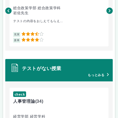
総合政策学部 総合政策学科
総
岩佐先生
長
テストの内容をおしえてもらえ...
哲
3.5
充実
充
4
楽単
楽
テストがない授業
もっとみる
check
ch
人事管理論
(34)
哲
経営学部 経営学科
経