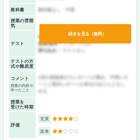
教科書
教科書なし・不要
授業の雰囲
気
続きを見る（無料）
前期/中間：
レポートのみ
テスト
後期/期末：
レポートのみ
持ち込み：
テストなし
テストの方
-
式や難易度
1回の講義後の小レポートが重め。中間レポ
コメント
ートと最終レポートが単位のほとんどをし
授業の内容や
学べたこと
める
授業を
-
受けた時期
充実
4
評価
楽単
2