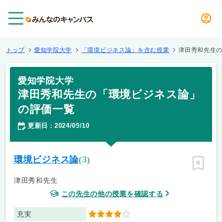
メニュー
トップ
愛知学院大学
「環境ビジネス論」を含む授業
津田秀和先生
愛知学院大学
津田秀和先生の「環境ビジネス論」
の評価一覧
更新日
2024/09/10
：
環境ビジネス論
(3)
ピン留
津田秀和先生
この先生の他の授業を確認する
充実
4