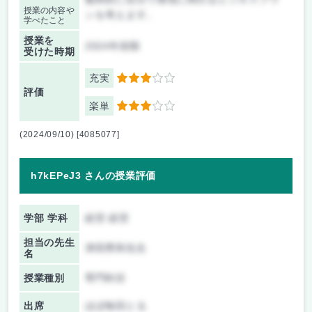
授業の内容や
ンを考えます。
学べたこと
授業を
2024年前期
受けた時期
充実
3
評価
楽単
3
(2024/09/10) [4085077]
h7kEPeJ3 さんの授業評価
学部 学科
経営 経営
担当の先生
津田秀和先生
名
授業種別
専門科目
出席
ほぼ毎回とる