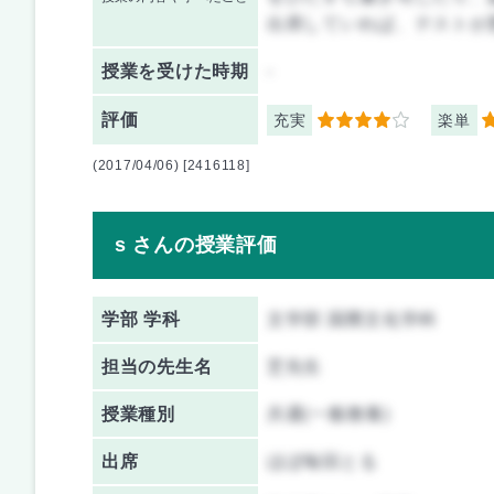
出席していれば、テストが
授業を
受けた時期
-
評価
充実
楽単
4
4
(2017/04/06) [2416118]
s さんの授業評価
学部 学科
文学部 国際文化学科
担当の先生名
芝先生
授業種別
共通(一般教養)
出席
ほぼ毎回とる