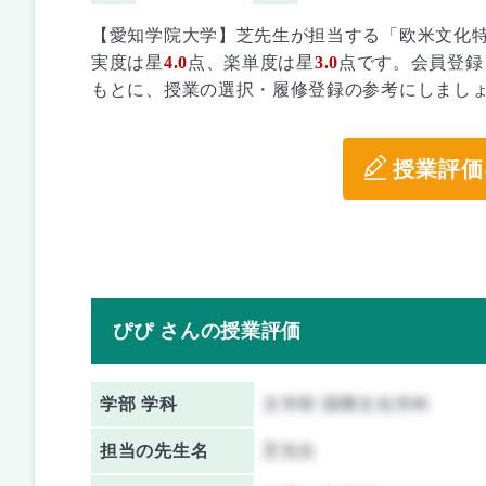
【愛知学院大学】芝先生が担当する「欧米文化
実度は星
4.0
点、楽単度は星
3.0
点です。会員登録
もとに、授業の選択・履修登録の参考にしまし
授業評価
ぴぴ さんの授業評価
学部 学科
文学部 国際文化学科
担当の先生名
芝先生