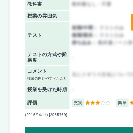
教科書
教科書なし・不要
授業の雰囲気
前期/中間：
テストのみ
テスト
後期/期末：
テストのみ
持ち込み：
教科書ノート持
テストの方式や難
-
易度
コメント
主にイギリス文化について
授業の内容や学べたこと
授業を
受けた時期
-
評価
充実
楽単
3
3
(2016/04/11) [2055769]