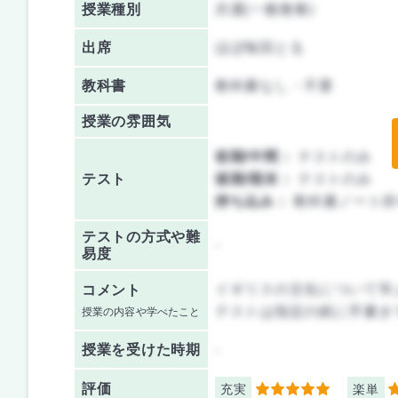
授業種別
共通(一般教養)
出席
ほぼ毎回とる
教科書
教科書なし・不要
授業の雰囲気
前期/中間：
テストのみ
テスト
後期/期末：
テストのみ
持ち込み：
教科書ノート持
テストの方式や難
-
易度
イギリスの文化について学
コメント
テストは指定の紙に手書き
授業の内容や学べたこと
授業を
受けた時期
-
評価
充実
楽単
5
4