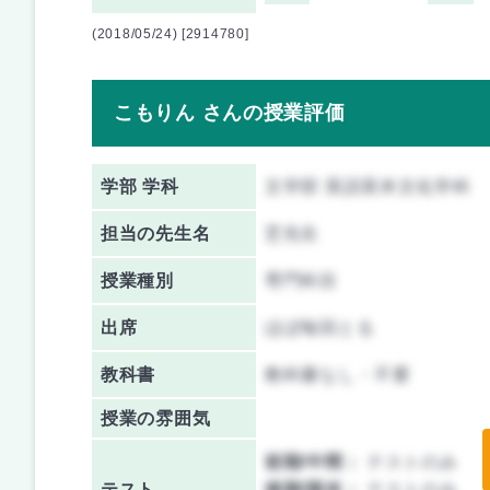
(2018/05/24) [2914780]
こもりん さんの授業評価
学部 学科
文学部 英語英米文化学科
担当の先生名
芝先生
授業種別
専門科目
出席
ほぼ毎回とる
教科書
教科書なし・不要
授業の雰囲気
前期/中間：
テストのみ
テスト
後期/期末：
テストのみ