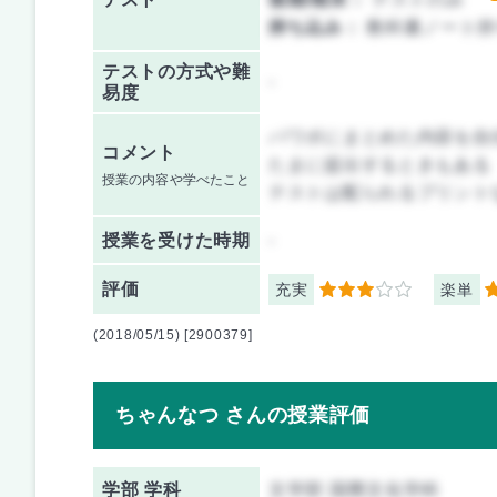
持ち込み：
教科書ノート持
テストの方式や難
-
易度
パワポにまとめた内容を自
コメント
たまに提出するときもある
授業の内容や学べたこと
テストは配られるプリント
授業を
受けた時期
-
評価
充実
楽単
3
3
(2018/05/15) [2900379]
ちゃんなつ さんの授業評価
学部 学科
文学部 国際文化学科