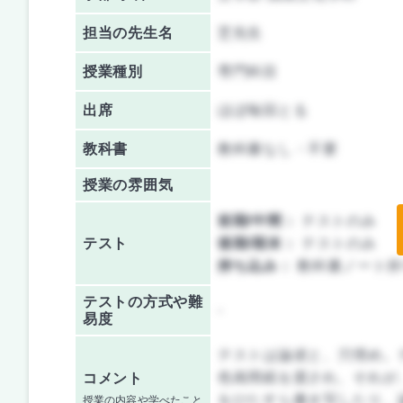
担当の先生名
芝先生
授業種別
専門科目
出席
ほぼ毎回とる
教科書
教科書なし・不要
授業の雰囲気
前期/中間：
テストのみ
テスト
後期/期末：
テストのみ
持ち込み：
教科書ノート持
テストの方式や難
-
易度
テストは論述と、穴埋め。
色画用紙を渡され、それが
コメント
をひたすら書き写したり、
授業の内容や学べたこと