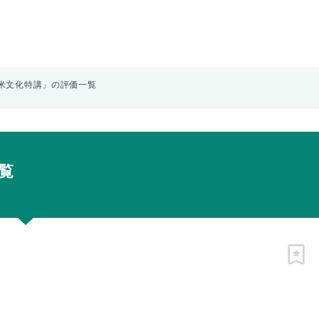
米文化特講」の評価一覧
覧
ピン