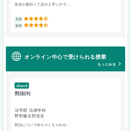
先生が面白くて話が上手いので...
教
4.5
充実
充
4.5
楽単
楽
オンライン中心で受けられる授業
もっとみる
check
ch
刑法
(9)
フ
法学部 法律学科
文
野村健太郎先生
堀
刑法についてめちゃくちゃわか...
面