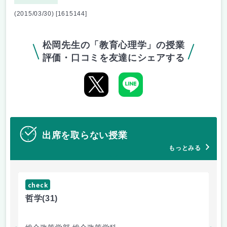
(2015/03/30) [1615144]
松岡先生の「教育心理学」の授業
評価・口コミを友達にシェアする
出席を取らない授業
もっとみる
check
ch
哲学
(31)
哲