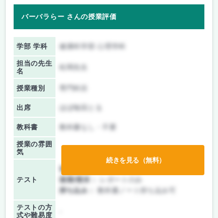
バーバラらー さんの授業評価
学部 学科
健康科学部 心理学科
担当の先生
松岡先生
名
授業種別
専門科目
出席
ほぼ毎回とる
教科書
教科書なし・不要
授業の雰囲
気
続きを見る（無料）
前期/中間：
レポートのみ
テスト
後期/期末：
レポートのみ
持ち込み：
教科書ノート持ち込み可
テストの方
-
式や難易度