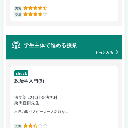
4.5
充実
充
4
楽単
楽
学生主体で進める授業
もっとみる
check
ch
政治学入門
(9)
哲
法学部 現代社会法学科
法
栗田直樹先生
星
出席の取り方が一人一人名前を...
前
2.5
充実
充