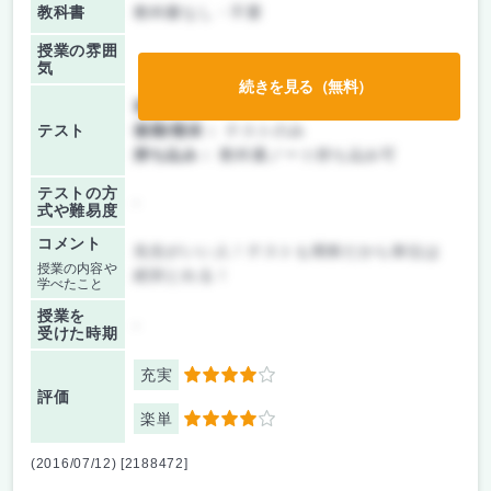
教科書
教科書なし・不要
授業の雰囲
気
続きを見る（無料）
前期/中間：
テストのみ
テスト
後期/期末：
テストのみ
持ち込み：
教科書ノート持ち込み可
テストの方
-
式や難易度
コメント
先生がいい人！テストも簡単だから単位は
授業の内容や
絶対とれる！
学べたこと
授業を
-
受けた時期
充実
4
評価
楽単
4
(2016/07/12) [2188472]