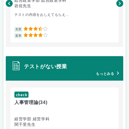
総合政策学部 総合政策学科
総
岩佐先生
長
テストの内容をおしえてもらえ...
哲
3.5
充実
充
4
楽単
楽
テストがない授業
もっとみる
check
ch
人事管理論
(34)
哲
経営学部 経営学科
経
関千里先生
岩