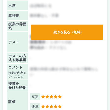
出席
ほぼ毎回とる
教科書
教科書なし・不要
授業の雰囲
気
続きを見る（無料）
前期/中間：
レポートのみ
テスト
後期/期末：
レポートのみ
持ち込み：
テストなし
テストの方
-
式や難易度
コメント
授業の内容も飽きず単位もとれて素晴らし
授業の内容や
い
学べたこと
授業を
-
受けた時期
充実
5
評価
楽単
5