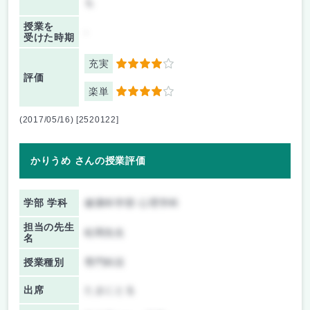
も
授業を
-
受けた時期
充実
4
評価
楽単
4
(2017/05/16) [2520122]
かりうめ さんの授業評価
学部 学科
健康科学部 心理学科
担当の先生
松岡先生
名
授業種別
専門科目
出席
たまにとる