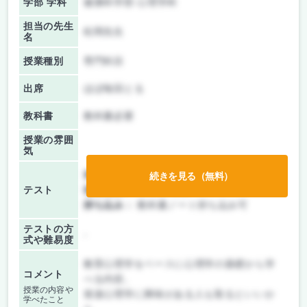
学部 学科
健康科学部 心理学科
担当の先生
松岡先生
名
授業種別
専門科目
出席
ほぼ毎回とる
教科書
教科書必要
授業の雰囲
気
前期/中間：
テストのみ
続きを見る（無料）
テスト
後期/期末：
テストのみ
持ち込み：
教科書ノート持ち込み可
テストの方
-
式や難易度
教育心理学をベースに心理学の基礎から学
コメント
べる内容。
授業の内容や
発達心理学に興味がある人も取るといいか
学べたこと