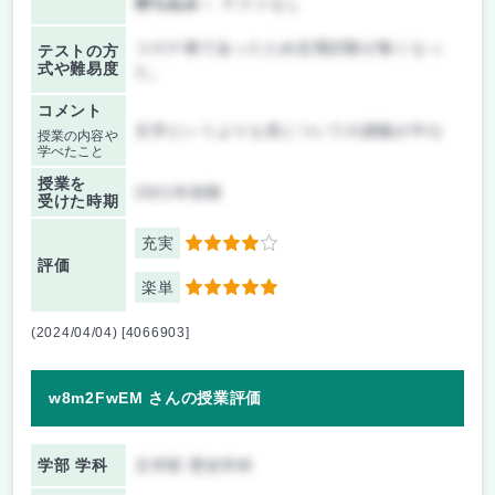
持ち込み：
テストなし
コロナ禍であったため定期試験が無くなっ
テストの方
式や難易度
た。
コメント
文学というよりも音についての講義が中心
授業の内容や
学べたこと
授業を
2021年前期
受けた時期
充実
4
評価
楽単
5
(2024/04/04) [4066903]
w8m2FwEM さんの授業評価
学部 学科
文学部 歴史学科