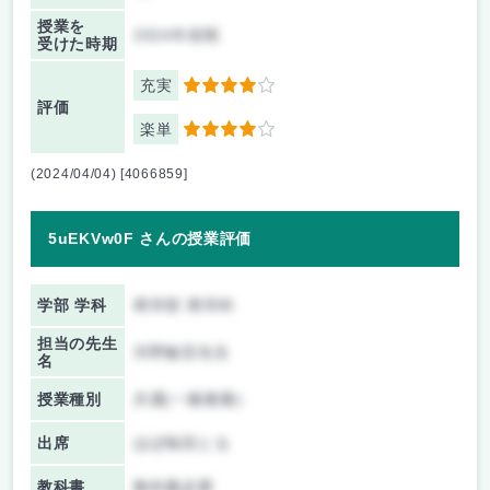
授業を
2024年前期
受けた時期
充実
4
評価
楽単
4
(2024/04/04) [4066859]
5uEKVw0F さんの授業評価
学部 学科
商学部 商学科
担当の先生
河野敏宏先生
名
授業種別
共通(一般教養)
出席
ほぼ毎回とる
教科書
教科書必要