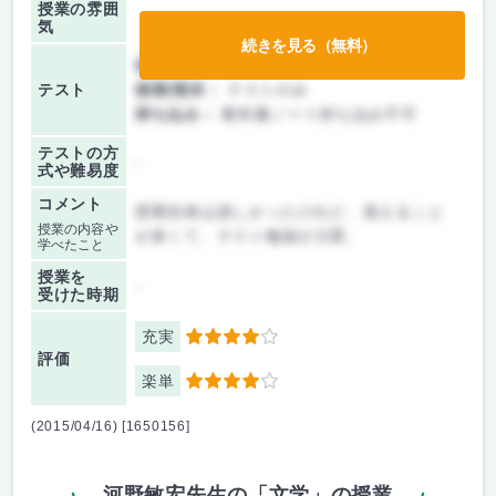
授業の雰囲
気
続きを見る（無料）
前期/中間：
テストのみ
テスト
後期/期末：
テストのみ
持ち込み：
教科書ノート持ち込み不可
テストの方
-
式や難易度
コメント
授業自体は楽しかったけれど、覚えること
授業の内容や
が多くて、テスト勉強が大変。
学べたこと
授業を
-
受けた時期
充実
4
評価
楽単
4
(2015/04/16) [1650156]
河野敏宏先生の「文学」の授業