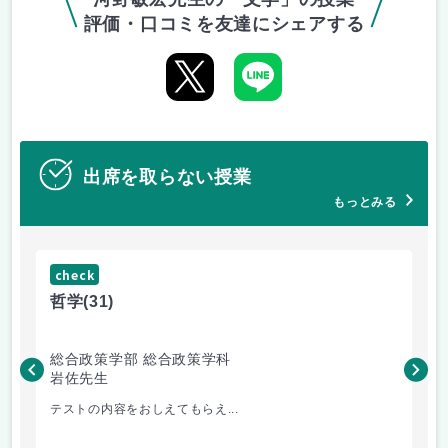
評価・口コミを友達にシェアする
出席を取らない授業
もっとみる
check
ch
哲学
(31)
哲
総合政策学部 総合政策学科
総
岩佐先生
長
テストの内容をおしえてもらえ...
哲