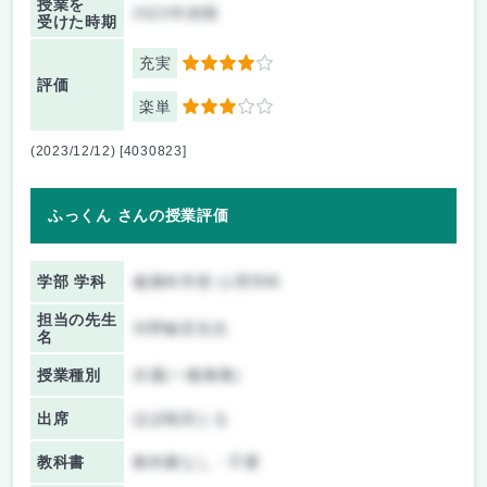
授業を
2023年前期
受けた時期
充実
4
評価
楽単
3
(2023/12/12) [4030823]
ふっくん さんの授業評価
学部 学科
健康科学部 心理学科
担当の先生
河野敏宏先生
名
授業種別
共通(一般教養)
出席
ほぼ毎回とる
教科書
教科書なし・不要