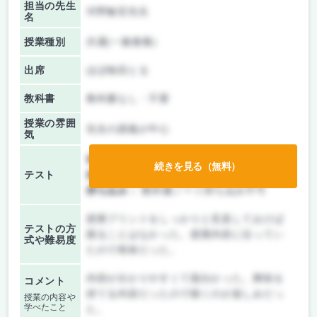
担当の先生
河野敏宏先生
名
授業種別
共通(一般教養)
出席
ほぼ毎回とる
教科書
教科書なし・不要
授業の雰囲
先生の講義が中心
気
前期/中間：
テストのみ
続きを見る（無料）
テスト
後期/期末：
テストのみ
持ち込み：
教科書ノート持ち込み不可
授業プリントをしっかりと見直しておけば
テストの方
困ることはなかった。授業内容に沿ってい
式や難易度
たので簡単だった。
内容が分かりやすくて面白かった。興味を
コメント
持てる内容だったので聴くのが楽しみだっ
授業の内容や
学べたこと
た。