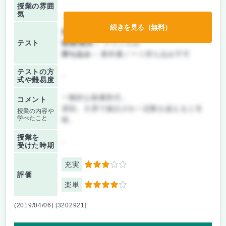
授業の雰囲
気
続きを見る（無料）
前期/中間：
テストのみ
テスト
後期/期末：
テストのみ
持ち込み：
教科書ノート持ち込み不可
テストの方
-
式や難易度
一般的な板書形式。
コメント
遅刻、欠席で減点され一定数を超えると失
授業の内容や
学べたこと
格。
授業を
-
受けた時期
充実
3
評価
楽単
4
(2019/04/06) [3202921]