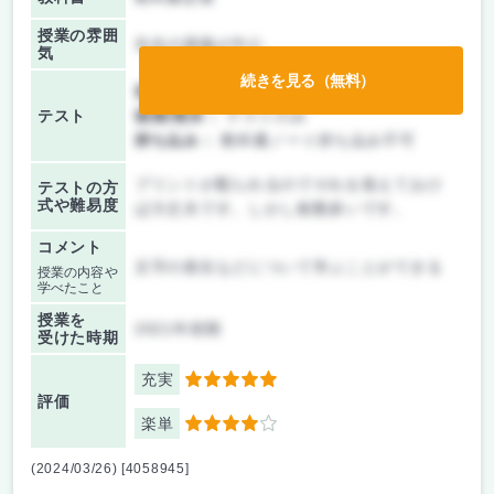
授業の雰囲
先生の講義が中心
気
続きを見る（無料）
前期/中間：
テストのみ
テスト
後期/期末：
テストのみ
持ち込み：
教科書ノート持ち込み不可
プリントが配られるのでそれを覚えておけ
テストの方
式や難易度
ば大丈夫です。しかし枚数多いです。
コメント
文字の発生などについて学ぶことができる
授業の内容や
学べたこと
授業を
2021年前期
受けた時期
充実
5
評価
楽単
4
(2024/03/26) [4058945]