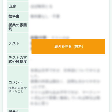
出席
ほぼ毎回とる
教科書
教科書なし・不要
授業の雰囲
気
前期/中間：
テストのみ
テスト
後期/期末：
テストのみ
続きを見る（無料）
持ち込み：
教科書ノート持ち込み不可
テストの方
-
式や難易度
名前は文学ですが、日本語についてやりま
した。
授業の内容は面白く、説明も分かりやすか
コメント
ったです。
授業の内容や
学べたこと
テストは持ち込み不可ですが、マークシー
ト式なので普通に勉強していれば単位は取
れると思う