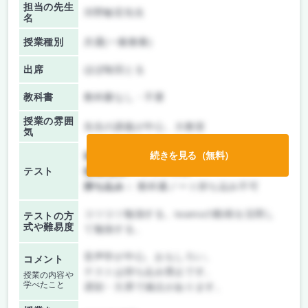
担当の先生
河野敏宏先生
名
授業種別
共通(一般教養)
出席
ほぼ毎回とる
教科書
教科書なし・不要
授業の雰囲
先生の講義が中心、大教室
気
続きを見る（無料）
前期/中間：
テストのみ
テスト
後期/期末：
テストのみ
持ち込み：
教科書ノート持ち込み不可
コツコツ勉強する。teamsの動画を活用し
テストの方
式や難易度
て勉強する。
音声学が中心。おもしろい。
コメント
テストは持ち込み禁止です。
授業の内容や
学べたこと
遅刻・欠席で減点があります。