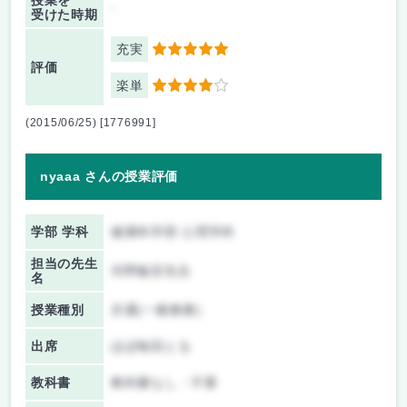
授業を
-
受けた時期
充実
5
評価
楽単
4
(2015/06/25) [1776991]
nyaaa さんの授業評価
学部 学科
健康科学部 心理学科
担当の先生
河野敏宏先生
名
授業種別
共通(一般教養)
出席
ほぼ毎回とる
教科書
教科書なし・不要