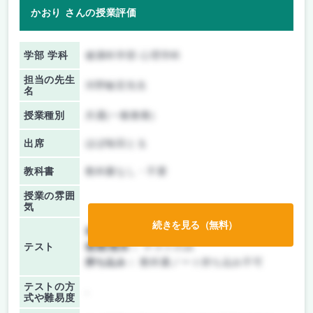
かおり さんの授業評価
学部 学科
健康科学部 心理学科
担当の先生
河野敏宏先生
名
授業種別
共通(一般教養)
出席
ほぼ毎回とる
教科書
教科書なし・不要
授業の雰囲
気
続きを見る（無料）
前期/中間：
テストのみ
テスト
後期/期末：
テストのみ
持ち込み：
教科書ノート持ち込み不可
テストの方
-
式や難易度