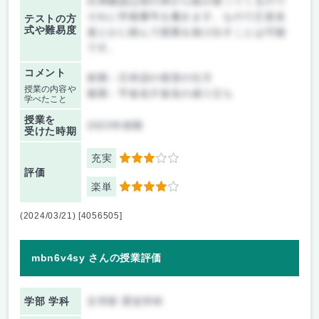
出席確認は前の席から紙が渡ってくるので
それに学籍番号を書きます。なので正直友
テストの方
式や難易度
達とかに頼んで授業を抜け出すことは可能
です。
コメント
前期：日本語の発音の仕方
授業の内容や
後期：平仮名片仮名の成り立ち
学べたこと
授業を
2023年前期
受けた時期
充実
3
評価
楽単
4
(2024/03/21) [4056505]
mbn6v4sy さんの授業評価
学部 学科
文学部 歴史学科