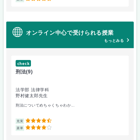
オンライン中心で受けられる授業
もっとみる
check
ch
刑法
(9)
フ
法学部 法律学科
文
野村健太郎先生
堀
刑法についてめちゃくちゃわか...
面
4.5
充実
充
4
楽単
楽