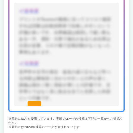
楽単度
プリントやTeamsの動画に沿ってコツコツ復習
すれば試験は比較的簡単で合格しやすいという
評価が多いです。出席確認は紙回しで緩い面も
ある一方、遅刻・欠席で減点があるため出席は
注意が必要。コロナ禍で定期試験がなくなった
事例もあります。
充実度
音声学や文字の発生・仮名の成り立ちなど学べ
る内容は興味深く分かりやすいとの声が多く、
講義は面白く聴く意欲が湧くとの評価です。文
学寄りではなく音に焦点を当てた充実した内容
という印象です。
続きを
見る(無
※要約にはAIを使用しています。実際のユーザの投稿は下記の一覧からご確認く
ださい
料)
※要約には2023年以前のデータが含まれています