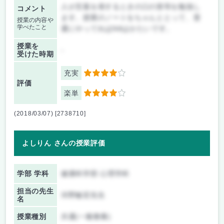
人が言葉を発するときの口の形等を勉強し
コメント
ます。授業のノートをちゃんととって、普
授業の内容や
学べたこと
通にやってればAAはかたいです。
授業を
-
受けた時期
充実
4
評価
楽単
4
(2018/03/07) [2738710]
よしりん さんの授業評価
学部 学科
健康科学部 心理学科
担当の先生
河野敏宏先生
名
授業種別
共通(一般教養)