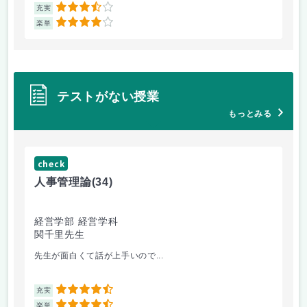
3.5
充実
充
4
楽単
楽
テストがない授業
もっとみる
check
ch
人事管理論
(34)
哲
経営学部 経営学科
経
関千里先生
岩
先生が面白くて話が上手いので...
教
4.5
充実
充
4.5
楽単
楽