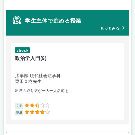
学生主体で進める授業
もっとみる
check
ch
政治学入門
(9)
哲
法学部 現代社会法学科
法
栗田直樹先生
星
出席の取り方が一人一人名前を...
前
2.5
充実
充
4
楽単
楽