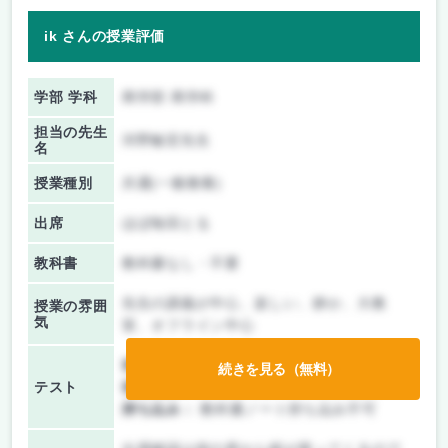
ik さんの授業評価
学部 学科
商学部 商学科
担当の先生
河野敏宏先生
名
授業種別
共通(一般教養)
出席
ほぼ毎回とる
教科書
教科書なし・不要
先生の講義が中心、楽しい、静か、大教
授業の雰囲
気
室、オフライン中心
前期/中間：
テスト・レポート両方なし
続きを見る（無料）
テスト
後期/期末：
テストのみ
持ち込み：
教科書ノート持ち込み不可