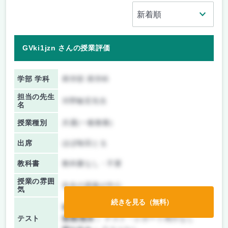
GVki1jzn さんの授業評価
学部 学科
商学部 商学科
担当の先生
河野敏宏先生
名
授業種別
共通(一般教養)
出席
ほぼ毎回とる
教科書
教科書なし・不要
授業の雰囲
先生の講義が中心
気
続きを見る（無料）
前期/中間：
テスト・レポート両方なし
テスト
後期/期末：
テスト・レポート両方なし