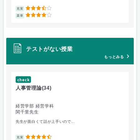
3.5
充実
充
4
楽単
楽
テストがない授業
もっとみる
check
ch
人事管理論
(34)
哲
経営学部 経営学科
経
関千里先生
岩
先生が面白くて話が上手いので...
教
4.5
充実
充