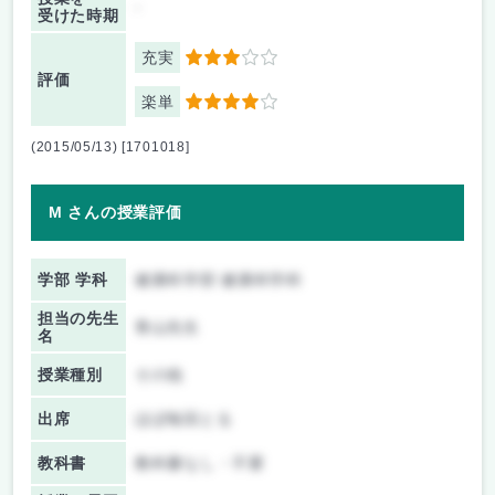
-
受けた時期
充実
3
評価
楽単
4
(2015/05/13) [1701018]
M さんの授業評価
学部 学科
健康科学部 健康科学科
担当の先生
青山先生
名
授業種別
その他
出席
ほぼ毎回とる
教科書
教科書なし・不要