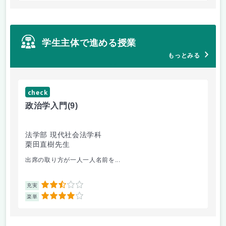
学生主体で進める授業
もっとみる
check
ch
政治学入門
(9)
哲
法学部 現代社会法学科
法
栗田直樹先生
星
出席の取り方が一人一人名前を...
前
2.5
充実
充
4
楽単
楽