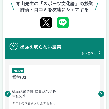
青山先生の「スポーツ文化論」の授業
評価・口コミを友達にシェアする
出席を取らない授業
もっとみる
check
ch
哲学
(31)
哲
総合政策学部 総合政策学科
総
岩佐先生
長
テストの内容をおしえてもらえ...
哲