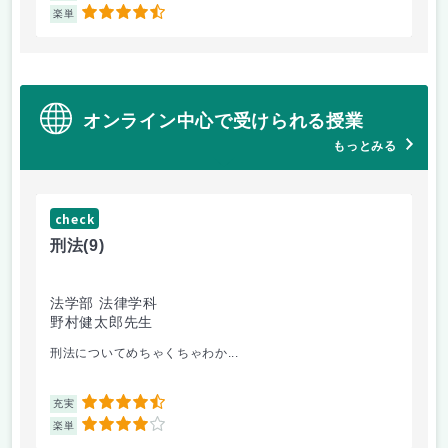
4.5
楽単
楽
オンライン中心で受けられる授業
もっとみる
check
ch
刑法
(9)
フ
法学部 法律学科
文
野村健太郎先生
堀
刑法についてめちゃくちゃわか...
面
4.5
充実
充
4
楽単
楽