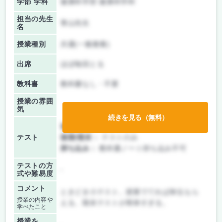
学部 学科
健康科学部 健康科学科
担当の先生
青山先生
名
授業種別
共通(一般教養)
出席
ほぼ毎回とる
教科書
教科書なし・不要
授業の雰囲
気
続きを見る（無料）
前期/中間：
テストのみ
テスト
後期/期末：
テストのみ
持ち込み：
教科書ノート持ち込み不可
テストの方
-
式や難易度
コメント
ときどき小テスト。授業でてれば単位もら
授業の内容や
える。期末テストが簡単すぎる。
学べたこと
授業を