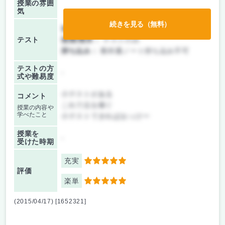
授業の雰囲
気
続きを見る（無料）
前期/中間：
テストのみ
テスト
後期/期末：
テストのみ
持ち込み：
教科書ノート持ち込み不可
テストの方
-
式や難易度
小テストがある
コメント
これで点を稼ぐ
授業の内容や
学べたこと
小テストできればおっけー
授業を
-
受けた時期
充実
5
評価
楽単
5
(2015/04/17) [1652321]