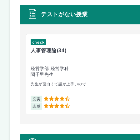
テストがない授業
check
人事管理論
(34)
経営学部 経営学科
関千里先生
先生が面白くて話が上手いので...
充実
4.5
楽単
4.5