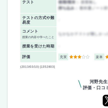
テスト
後期/期末：
授業無し
持ち込み：
教科書ノート持
テストの方式や難
-
易度
コメント
なかなかテストが難しかっ
授業の内容や学べたこと
授業を
受けた時期
-
評価
充実
楽単
3
3
(2013/03/10) [1352803]
河野先生
評価・口コ