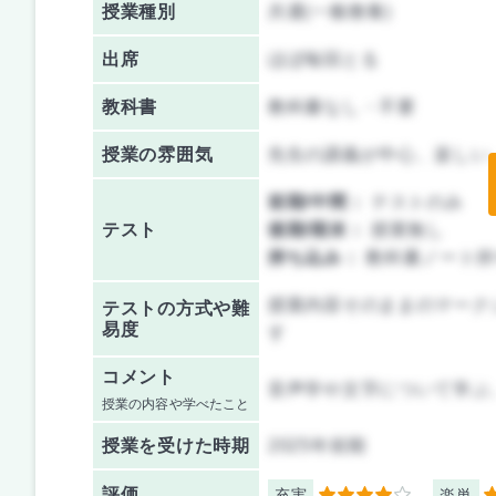
授業種別
共通(一般教養)
出席
ほぼ毎回とる
教科書
教科書なし・不要
授業の雰囲気
先生の講義が中心、楽しい
前期/中間：
テストのみ
テスト
後期/期末：
授業無し
持ち込み：
教科書ノート持
授業内容そのままのマーク
テストの方式や難
易度
す
コメント
音声学や文字について学ぶ
授業の内容や学べたこと
授業を
受けた時期
2025年前期
評価
充実
楽単