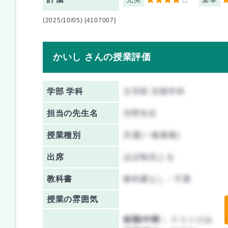
4
5
(2025/10/05) [4107007]
かいし さんの授業評価
学部 学科
文学部 宗教学科
担当の先生名
河野先生
授業種別
共通(一般教養)
出席
ほぼ毎回とる
教科書
教科書なし・不要
授業の雰囲気
前期/中間：
テストのみ