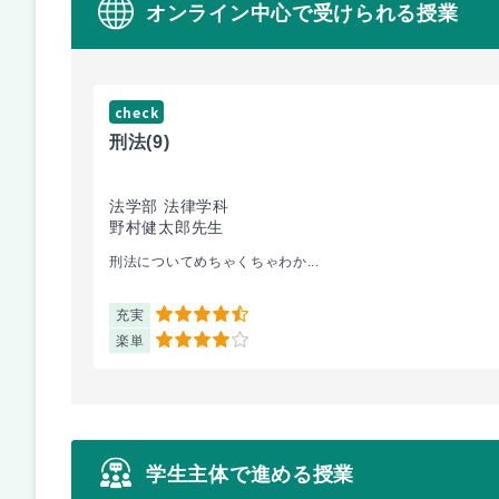
オンライン中心で受けられる授業
check
刑法
(9)
法学部 法律学科
野村健太郎先生
刑法についてめちゃくちゃわか...
充実
4.5
楽単
4
学生主体で進める授業