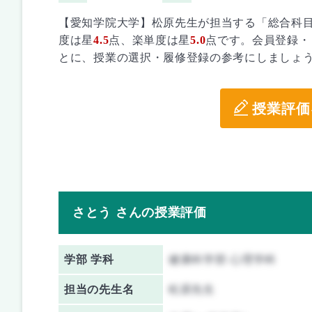
【愛知学院大学】松原先生が担当する「総合科
度は星
4.5
点、楽単度は星
5.0
点です。会員登録・
とに、授業の選択・履修登録の参考にしましょ
授業評価
さとう さんの授業評価
学部 学科
健康科学部 心理学科
担当の先生名
松原先生