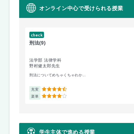
オンライン中心で受けられる授業
check
刑法
(9)
法学部 法律学科
野村健太郎先生
刑法についてめちゃくちゃわか...
充実
4.5
楽単
4
学生主体で進める授業