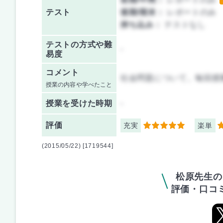
テスト
後期/期末：
レポートのみ
持ち込み：
テストなし
テストの方式や難
-
易度
コメント
社会問題について。毎回授
授業の内容や学べたこと
授業を
受けた時期
-
評価
充実
楽単
5
5
(2015/05/22) [1719544]
松原先生の
評価・口コ