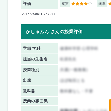
評価
充実
楽単
4
5
(2015/06/06) [1747044]
かしゅみん さんの授業評価
学部 学科
健康科学部 心理学科
担当の先生名
松原先生
授業種別
共通(一般教養)
出席
ほぼ毎回とる
教科書
教科書なし・不要
授業の雰囲気
前期/中間：
レポートのみ