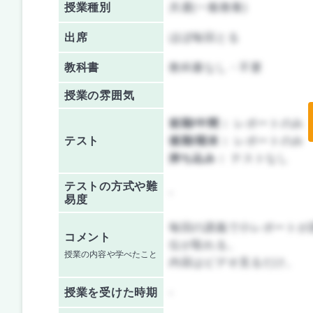
授業種別
共通(一般教養)
出席
ほぼ毎回とる
教科書
教科書なし・不要
授業の雰囲気
前期/中間：
レポートのみ
テスト
後期/期末：
レポートのみ
持ち込み：
テストなし
テストの方式や難
-
易度
毎回の講義で小レポートが
コメント
位が取れる。
授業の内容や学べたこと
内容はビデオ見るだけ。
授業を
受けた時期
-