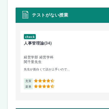
テストがない授業
check
人事管理論
(34)
経営学部 経営学科
関千里先生
先生が面白くて話が上手いので...
充実
4.5
楽単
4.5