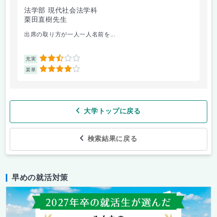
法学部 現代社会法学科
法
栗田直樹先生
星
出席の取り方が一人一人名前を...
前
2.5
充実
充
4
楽単
楽
大学トップに戻る
検索結果に戻る
早めの就活対策