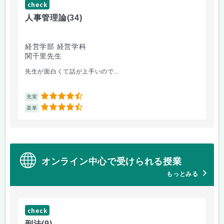
check
ch
人事管理論
(34)
哲
経営学部 経営学科
経
関千里先生
岩
先生が面白くて話が上手いので...
教
4.5
充実
充
4.5
楽単
楽
オンライン中心で受けられる授業
もっとみる
check
ch
刑法
(9)
フ