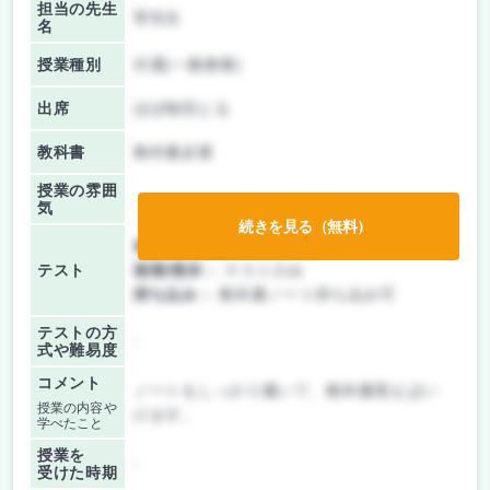
担当の先生
菅先生
名
授業種別
共通(一般教養)
出席
ほぼ毎回とる
教科書
教科書必要
授業の雰囲
気
続きを見る（無料）
前期/中間：
テストのみ
テスト
後期/期末：
テストのみ
持ち込み：
教科書ノート持ち込み可
テストの方
-
式や難易度
コメント
ノートをしっかり書いて、教科書買えばい
授業の内容や
けます。
学べたこと
授業を
-
受けた時期