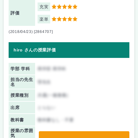
充実
5
評価
楽単
5
(2018/04/23) [2864707]
hiro さんの授業評価
学部 学科
商学部 商学科
担当の先生
菅先生
名
授業種別
共通(一般教養)
出席
とらない
教科書
教科書なし・不要
授業の雰囲
気