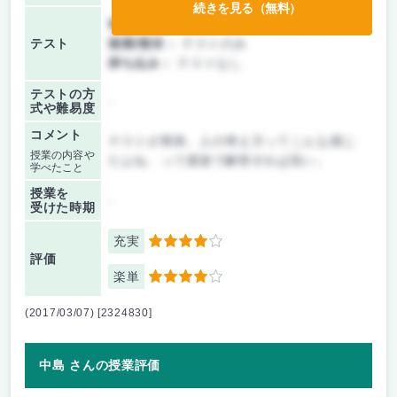
続きを見る（無料）
前期/中間：
テスト・レポート両方なし
テスト
後期/期末：
テストのみ
持ち込み：
テストなし
テストの方
-
式や難易度
コメント
テストが簡単。人の考え方ってこんな感じ
授業の内容や
だよね、って感覚で解答すれば良い。
学べたこと
授業を
-
受けた時期
充実
4
評価
楽単
4
(2017/03/07) [2324830]
中島 さんの授業評価