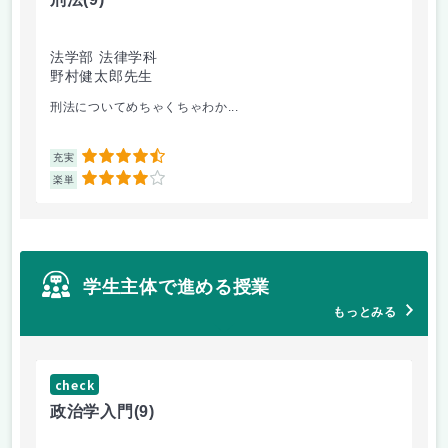
法学部 法律学科
文
野村健太郎先生
堀
刑法についてめちゃくちゃわか...
面
4.5
充実
充
4
楽単
楽
学生主体で進める授業
もっとみる
check
ch
政治学入門
(9)
哲