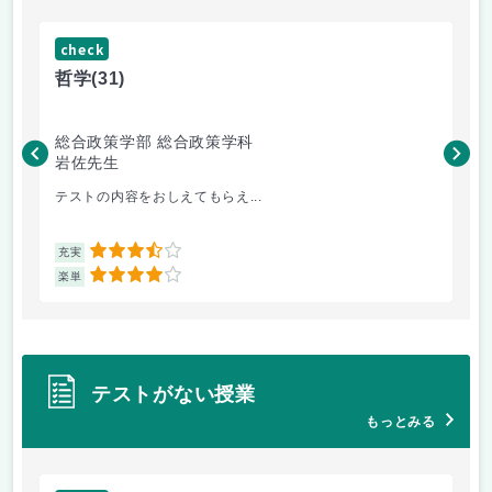
check
ch
哲学
(31)
哲
総合政策学部 総合政策学科
総
岩佐先生
長
テストの内容をおしえてもらえ...
哲
3.5
充実
充
4
楽単
楽
テストがない授業
もっとみる