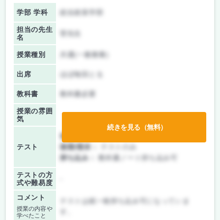
学部 学科
総合政策学部
担当の先生
菅先生
名
授業種別
共通(一般教養)
出席
ほぼ毎回とる
教科書
教科書必要
授業の雰囲
気
続きを見る（無料）
前期/中間：
テストのみ
テスト
後期/期末：
テストのみ
持ち込み：
教科書ノート持ち込み可
テストの方
-
式や難易度
コメント
テストは紙一枚持ち込み可になっていま
授業の内容や
す。
学べたこと