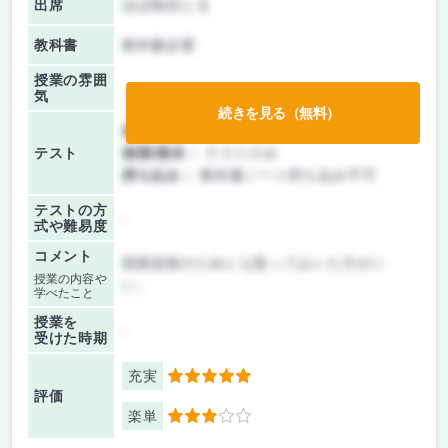
出席
ほぼ毎回とる
教科書
教科書必要
授業の雰囲
気
続きを見る（無料）
前期/中間：
テストのみ
テスト
後期/期末：
テストのみ
持ち込み：
教科書ノート持ち込み不可
テストの方
-
式や難易度
コメント
国家資格のためにも取っておいた方がい
授業の内容や
い。
学べたこと
授業を
-
受けた時期
充実
5
評価
楽単
3