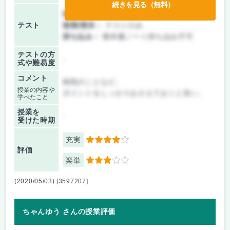
続きを見る（無料）
前期/中間：
テストのみ
テスト
後期/期末：
テストのみ
持ち込み：
教科書ノート持ち込み不可
テストの方
-
式や難易度
コメント
病気のことなど。
授業の内容や
ポイントをしっかりおさえておくと良い。
学べたこと
授業を
-
受けた時期
充実
4
評価
楽単
3
(2020/05/03) [3597207]
ちゃんゆう さんの授業評価