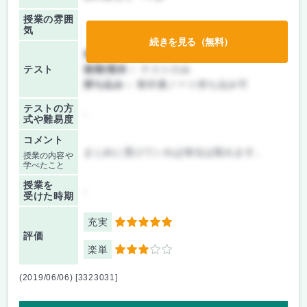
授業の雰囲
気
続きを見る（無料）
前期/中間：
テストのみ
テスト
後期/期末：
テストのみ
持ち込み：
教科書ノート持ち込み可
テストの方
-
式や難易度
コメント
まじめに受けていれば単位は取れます。
授業の内容や
学べたこと
授業を
-
受けた時期
充実
5
評価
楽単
3
(2019/06/06) [3323031]