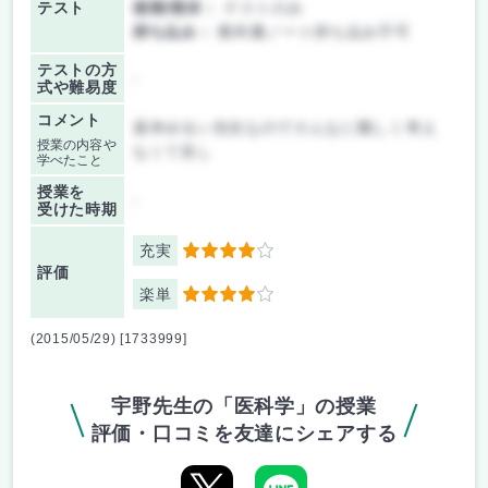
テスト
後期/期末：
テストのみ
持ち込み：
教科書ノート持ち込み不可
テストの方
-
式や難易度
コメント
基本ゆるい先生なのでそんなに難しく考え
授業の内容や
なくて良し
学べたこと
授業を
-
受けた時期
充実
4
評価
楽単
4
(2015/05/29) [1733999]
宇野先生の「医科学」の授業
評価・口コミを友達にシェアする