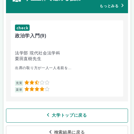
もっとみる
check
ch
政治学入門
(9)
哲
法学部 現代社会法学科
法
栗田直樹先生
星
出席の取り方が一人一人名前を...
前
2.5
充実
充
4
楽単
楽
大学トップに戻る
検索結果に戻る