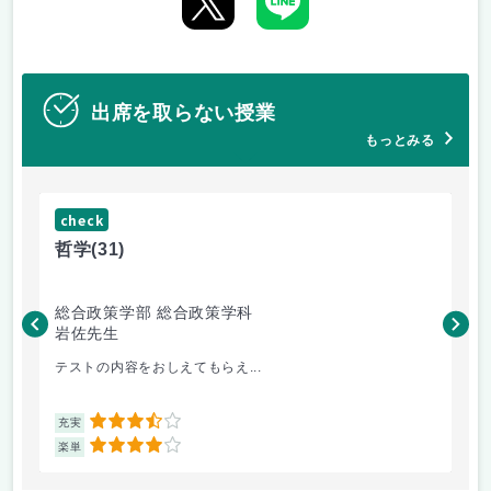
出席を取らない授業
もっとみる
check
ch
哲学
(31)
哲
総合政策学部 総合政策学科
総
岩佐先生
長
テストの内容をおしえてもらえ...
哲
3.5
充実
充
4
楽単
楽