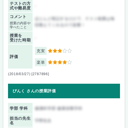
テストの方
-
式や難易度
コメント
ほとんど暗記するだけで、テスト範囲は毎
授業の内容や
回教えてくれるので楽勝！
学べたこと
授業を
-
受けた時期
充実
3
評価
楽単
4
(2018/03/27) [2787896]
ぴんく さんの授業評価
学部 学科
健康科学部 健康栄養学科
担当の先生
宇野先生
名