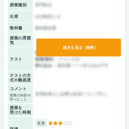
授業種別
専門科目
出席
ほぼ毎回とる
教科書
教科書必要
授業の雰囲
気
続きを見る（無料）
前期/中間：
テストのみ
テスト
後期/期末：
テストのみ
持ち込み：
教科書ノート持ち込み不可
テストの方
-
式や難易度
コメント
管理栄養士に必要な疾患について学ぶ。
授業の内容や
学べたこと
授業を
-
受けた時期
充実
3