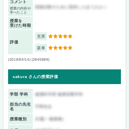
コメント
国家試験のために取得したほうがよい
授業の内容や
学べたこと
授業を
-
受けた時期
充実
5
評価
楽単
5
(2018/04/14) [2840889]
sakura さんの授業評価
学部 学科
健康科学部 健康栄養学科
担当の先生
宇野先生
名
授業種別
共通(一般教養)