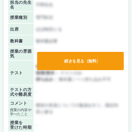
担当の先生
宇野先生
名
授業種別
専門科目
出席
ほぼ毎回とる
教科書
教科書必要
授業の雰囲
気
続きを見る（無料）
前期/中間：
テストのみ
テスト
後期/期末：
テストのみ
持ち込み：
教科書ノート持ち込み不可
テストの方
-
式や難易度
コメント
構造や疾患についての勉強を行う。国試内
授業の内容や
容と被る
学べたこと
授業を
-
受けた時期