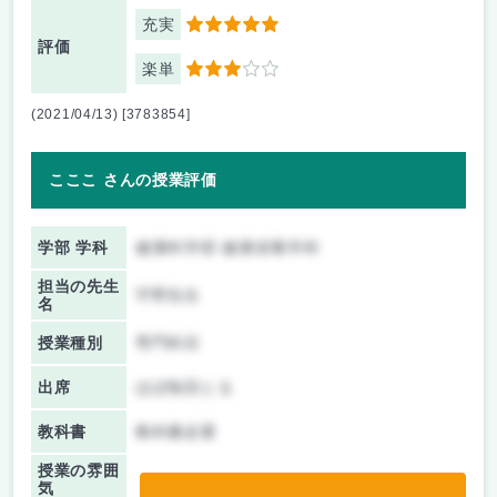
充実
5
評価
楽単
3
(2021/04/13) [3783854]
こここ さんの授業評価
学部 学科
健康科学部 健康栄養学科
担当の先生
宇野先生
名
授業種別
専門科目
出席
ほぼ毎回とる
教科書
教科書必要
授業の雰囲
気