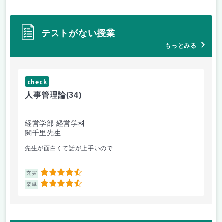
テストがない授業
もっとみる
check
ch
人事管理論
(34)
哲
経営学部 経営学科
経
関千里先生
岩
先生が面白くて話が上手いので...
教
4.5
充実
充
4.5
楽単
楽