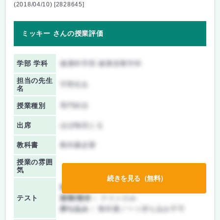
(2018/04/10) [2828645]
ミッキー さんの授業評価
学部 学科
健康科学部 健康栄養学科
担当の先生
宇野先生
名
授業種別
専門科目
出席
ほぼ毎回とる
教科書
教科書必要
授業の雰囲
気
続きを見る（無料）
前期/中間：
テストのみ
テスト
後期/期末：
テストのみ
持ち込み：
教科書ノート持ち込み不可