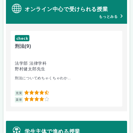
オンライン中心で受けられる授業
もっとみる
check
ch
刑法
(9)
フ
法学部 法律学科
文
野村健太郎先生
堀
刑法についてめちゃくちゃわか...
面
4.5
充実
充
4
楽単
楽
学生主体で進める授業