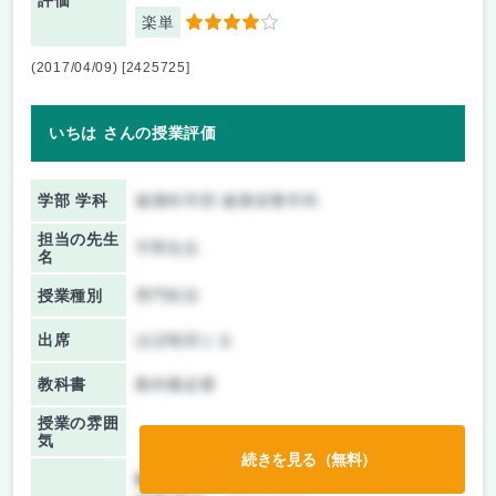
評価
楽単
4
(2017/04/09) [2425725]
いちは さんの授業評価
学部 学科
健康科学部 健康栄養学科
担当の先生
宇野先生
名
授業種別
専門科目
出席
ほぼ毎回とる
教科書
教科書必要
授業の雰囲
気
続きを見る（無料）
前期/中間：
テストのみ