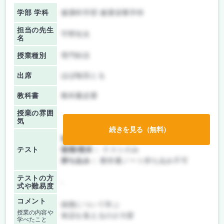
学部 学科
健康科学部 健康栄養学科
担当の先生
宇野先生
名
授業種別
専門科目
出席
ほぼ毎回とる
教科書
教科書必要
授業の雰囲
気
続きを見る（無料）
前期/中間：
テストのみ
テスト
後期/期末：
テストのみ
持ち込み：
教科書ノート持ち込み不可
テストの方
-
式や難易度
コメント
病態について学ぶ
授業の内容や
単語を覚えるのが大変
学べたこと