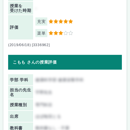
授業を
-
受けた時期
充実
5
評価
楽単
3
(2019/06/18) [3336962]
こもも さんの授業評価
学部 学科
健康科学部 健康栄養学科
担当の先生
宇野先生
名
授業種別
専門科目
出席
ほぼ毎回とる
教科書
教科書なし・不要