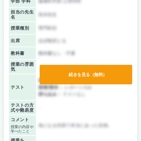
学部 学科
健康科学部 心理学科
担当の先生
高木先生
名
授業種別
専門科目
出席
ほぼ毎回とる
教科書
教科書なし・不要
授業の雰囲
気
続きを見る（無料）
前期/中間：
レポートのみ
テスト
後期/期末：
レポートのみ
持ち込み：
テストなし
テストの方
-
式や難易度
コメント
為になる内容で本当にあった症例。
授業の内容や
学べたこと
授業を