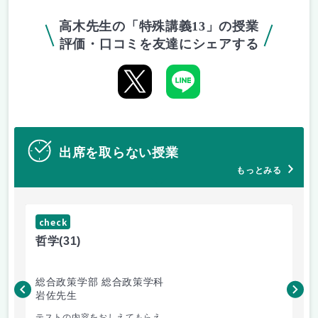
高木先生の「特殊講義13」の授業
評価・口コミを友達にシェアする
出席を取らない授業
もっとみる
check
ch
哲学
(31)
哲
総合政策学部 総合政策学科
総
岩佐先生
長
テストの内容をおしえてもらえ...
哲