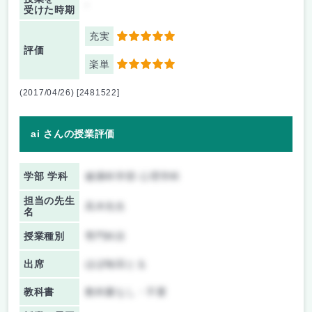
-
受けた時期
充実
5
評価
楽単
5
(2017/04/26) [2481522]
ai さんの授業評価
学部 学科
健康科学部 心理学科
担当の先生
高木先生
名
授業種別
専門科目
出席
ほぼ毎回とる
教科書
教科書なし・不要