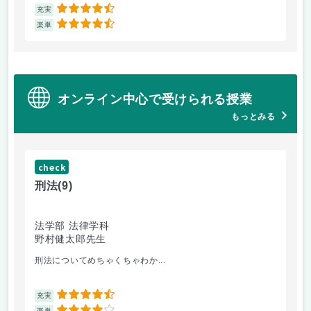
4.5
充実
充
4.5
楽単
楽
オンライン中心で受けられる授業
もっとみる
check
ch
刑法
(9)
フ
法学部 法律学科
文
野村健太郎先生
堀
刑法についてめちゃくちゃわか...
面
4.5
充実
充
楽単
楽