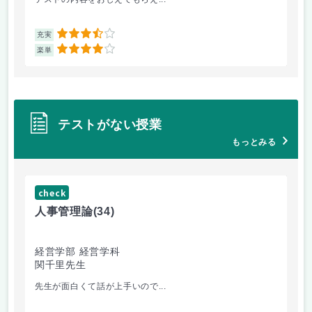
3.5
充実
充
4
楽単
楽
テストがない授業
もっとみる
check
ch
人事管理論
(34)
哲
経営学部 経営学科
経
関千里先生
岩
先生が面白くて話が上手いので...
教