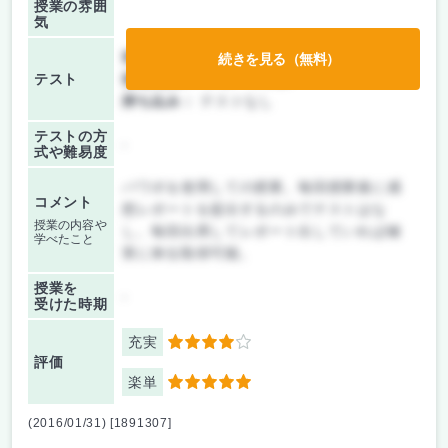
授業の雰囲
気
前期/中間：
レポートのみ
続きを見る（無料）
テスト
後期/期末：
レポートのみ
持ち込み：
テストなし
テストの方
-
式や難易度
パワポを使用しての授業。毎回授業後に感
コメント
想レポートを提出するのみでテストはな
授業の内容や
し。毎回出席してレポート出していれば確
学べたこと
実に単位取得可能。
授業を
-
受けた時期
充実
4
評価
楽単
5
(2016/01/31) [1891307]