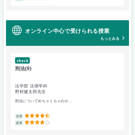
オンライン中心で受けられる授業
もっとみる
check
ch
刑法
(9)
フ
法学部 法律学科
文
野村健太郎先生
堀
刑法についてめちゃくちゃわか...
面
4.5
充実
充
4
楽単
楽