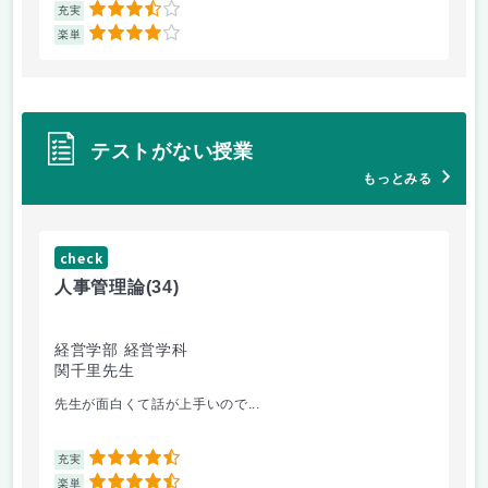
3.5
充実
充
4
楽単
楽
テストがない授業
もっとみる
check
ch
人事管理論
(34)
哲
経営学部 経営学科
経
関千里先生
岩
先生が面白くて話が上手いので...
教
4.5
充実
充
4.5
楽単
楽