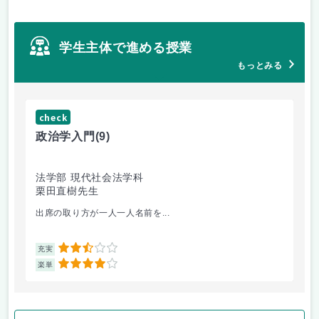
学生主体で進める授業
もっとみる
check
ch
政治学入門
(9)
哲
法学部 現代社会法学科
法
栗田直樹先生
星
出席の取り方が一人一人名前を...
前
2.5
充実
充
4
楽単
楽