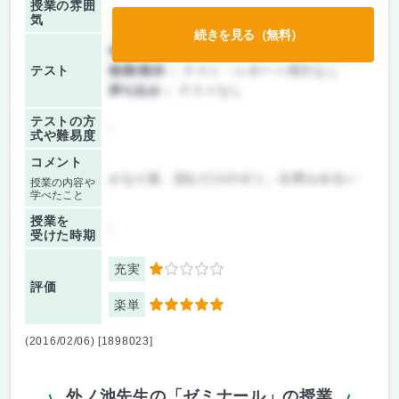
授業の雰囲
気
続きを見る（無料）
前期/中間：
テスト・レポート両方なし
テスト
後期/期末：
テスト・レポート両方なし
持ち込み：
テストなし
テストの方
-
式や難易度
コメント
かなり楽。読むだけのゼミ。出席もゆるい
授業の内容や
学べたこと
授業を
-
受けた時期
充実
1
評価
楽単
5
(2016/02/06) [1898023]
外ノ池先生の「ゼミナール」の授業