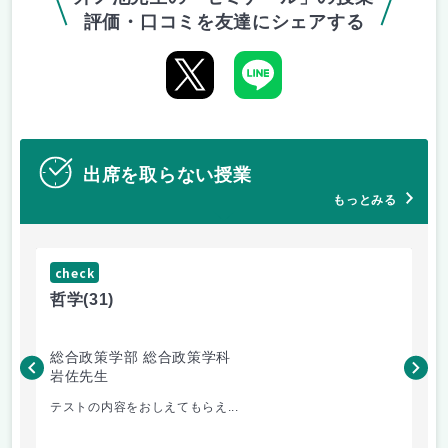
評価・口コミを友達にシェアする
出席を取らない授業
もっとみる
check
ch
哲学
(31)
哲
総合政策学部 総合政策学科
総
岩佐先生
長
テストの内容をおしえてもらえ...
哲