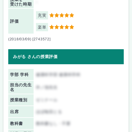
-
受けた時期
充実
5
評価
楽単
5
(2018/03/09) [2743572]
みがる さんの授業評価
学部 学科
健康科学部 健康科学科
担当の先生
外ノ池先生
名
授業種別
ゼミナール
出席
ほぼ毎回とる
教科書
教科書なし・不要