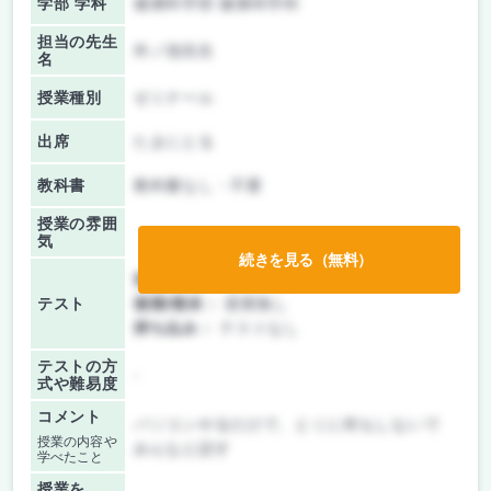
学部 学科
健康科学部 健康科学科
担当の先生
外ノ池先生
名
授業種別
ゼミナール
出席
たまにとる
教科書
教科書なし・不要
授業の雰囲
気
続きを見る（無料）
前期/中間：
授業無し
テスト
後期/期末：
授業無し
持ち込み：
テストなし
テストの方
-
式や難易度
コメント
パソコンやるだけで、とくに何もしないで
授業の内容や
みんなと話す
学べたこと
授業を