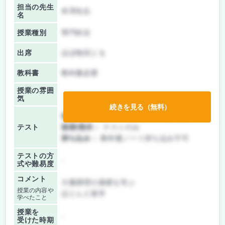
担当の先生
井澤先生
名
授業種別
専門科目
出席
ほぼ毎回とる
教科書
教科書必要
授業の雰囲
気
続きを見る（無料）
前期/中間：
テスト・レポート両方なし
テスト
後期/期末：
テストのみ
持ち込み：
教科書ノート持ち込み不可
テストの方
-
式や難易度
コメント
大量調理の基礎を学ぶ
授業の内容や
ほとんど座学
学べたこと
授業を
-
受けた時期