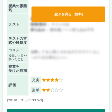
授業の雰囲
気
続きを見る（無料）
前期/中間：
テストのみ
テスト
後期/期末：
テストのみ
持ち込み：
教科書ノート持ち込み不可
テストの方
-
式や難易度
コメント
油断してると落とされるので小テストもし
授業の内容や
っかり点を取るといい。
学べたこと
授業を
-
受けた時期
充実
4
評価
楽単
2
(2019/03/15) [3133743]