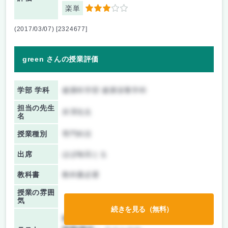
楽単
3
(2017/03/07) [2324677]
green さんの授業評価
学部 学科
健康科学部 健康栄養学科
担当の先生
井澤先生
名
授業種別
専門科目
出席
ほぼ毎回とる
教科書
教科書必要
授業の雰囲
気
続きを見る（無料）
前期/中間：
テストのみ