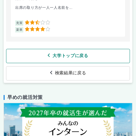
出席の取り方が一人一人名前を...
前
2.5
充実
充
4
楽単
楽
大学トップに戻る
検索結果に戻る
早めの就活対策