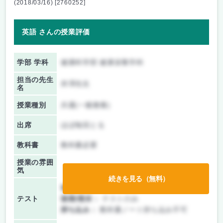
(2018/03/16) [2760252]
英語 さんの授業評価
学部 学科
健康科学部 健康栄養学科
担当の先生
井澤先生
名
授業種別
共通(一般教養)
出席
ほぼ毎回とる
教科書
教科書必要
授業の雰囲
気
続きを見る（無料）
前期/中間：
テストのみ
テスト
後期/期末：
テストのみ
持ち込み：
教科書ノート持ち込み不可