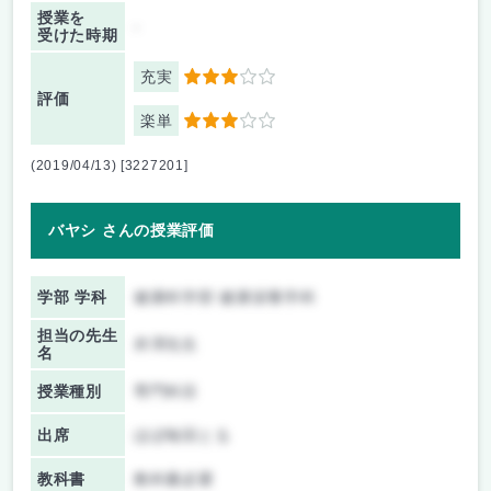
授業を
-
受けた時期
充実
3
評価
楽単
3
(2019/04/13) [3227201]
バヤシ さんの授業評価
学部 学科
健康科学部 健康栄養学科
担当の先生
井澤先生
名
授業種別
専門科目
出席
ほぼ毎回とる
教科書
教科書必要