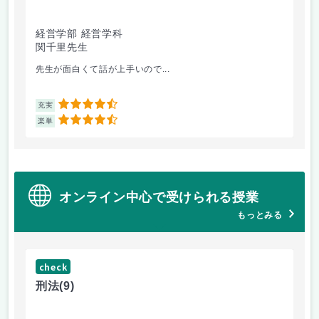
経営学部 経営学科
経
関千里先生
岩
先生が面白くて話が上手いので...
教
4.5
充実
充
4.5
楽単
楽
オンライン中心で受けられる授業
もっとみる
check
ch
刑法
(9)
フ