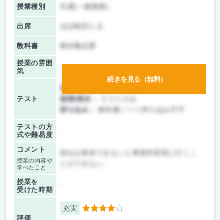
授業種別
共通(一般教養)
出席
ほぼ毎回とる
教科書
教科書必要
授業の雰囲
気
続きを見る（無料）
前期/中間：
テストのみ
テスト
後期/期末：
テストのみ
持ち込み：
教科書ノート持ち込み不可
テストの方
-
式や難易度
コメント
単位を取得できないと事業所実習に行くこ
授業の内容や
とができない。
学べたこと
授業を
-
受けた時期
充実
4
評価