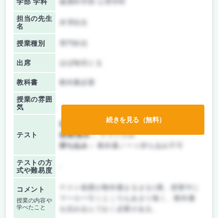
学部 学科
健康科学部 心理学科
担当の先生
井澤先生
名
授業種別
専門科目
出席
ほぼ毎回とる
教科書
教科書必要
授業の雰囲
気
続きを見る（無料）
前期/中間：
テストのみ
テスト
後期/期末：
テストのみ
持ち込み：
教科書ノート持ち込み不可
テストの方
-
式や難易度
テスト範囲が教科書まるまる1冊。授業中に
コメント
マーカー引くところもあまり無く、教科書
授業の内容や
学べたこと
を読み込んでおく必要がある。