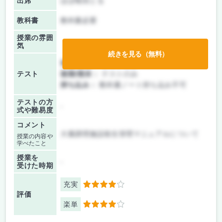
出席
ほぼ毎回とる
教科書
教科書必要
授業の雰囲
気
続きを見る（無料）
前期/中間：
テストのみ
テスト
後期/期末：
テストのみ
持ち込み：
教科書ノート持ち込み不可
テストの方
-
式や難易度
コメント
大量調理施設衛生管理マニュアルについて
授業の内容や
学べたこと
授業を
-
受けた時期
充実
4
評価
楽単
4