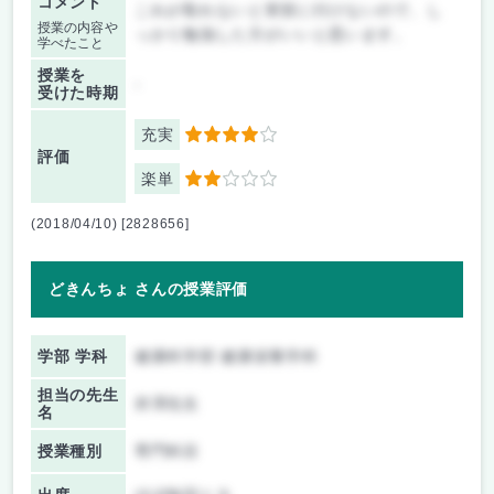
コメント
これが取れないと実習に行けないので、し
授業の内容や
っかり勉強した方がいいと思います。
学べたこと
授業を
-
受けた時期
充実
4
評価
楽単
2
(2018/04/10) [2828656]
どきんちょ さんの授業評価
学部 学科
健康科学部 健康栄養学科
担当の先生
井澤先生
名
授業種別
専門科目