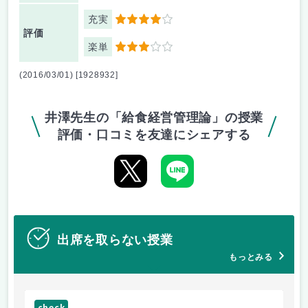
充実
4
評価
楽単
3
(2016/03/01) [1928932]
井澤先生の「給食経営管理論」の授業
評価・口コミを友達にシェアする
出席を取らない授業
もっとみる
check
ch