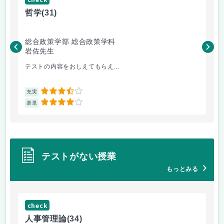
哲学
(31)
哲
総合政策学部 総合政策学科
総
岩佐先生
長
テストの内容をおしえてもらえ...
哲
3.5
充実
充
4
楽単
楽
テストがない授業
もっとみる
check
ch
人事管理論
(34)
哲