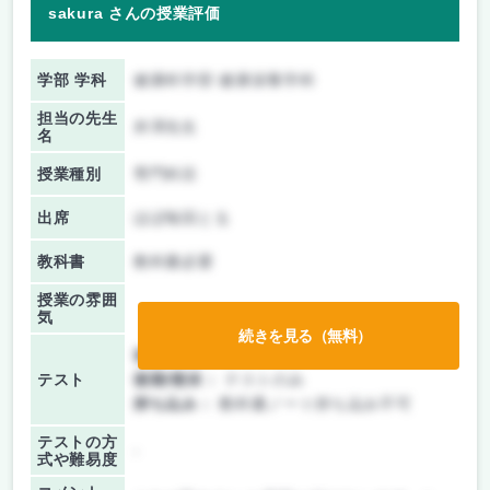
sakura さんの授業評価
学部 学科
健康科学部 健康栄養学科
担当の先生
井澤先生
名
授業種別
専門科目
出席
ほぼ毎回とる
教科書
教科書必要
授業の雰囲
気
続きを見る（無料）
前期/中間：
テストのみ
テスト
後期/期末：
テストのみ
持ち込み：
教科書ノート持ち込み不可
テストの方
-
式や難易度