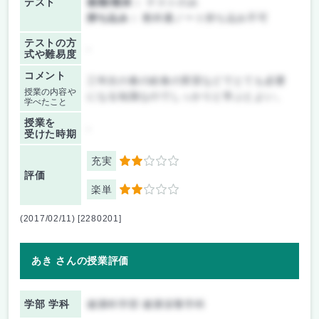
テスト
後期/期末：
テストのみ
持ち込み：
教科書ノート持ち込み不可
テストの方
-
式や難易度
コメント
三年次の春の給食の実習などでとても必要
授業の内容や
になる知識なのでしっかりと学ぶとよい。
学べたこと
授業を
-
受けた時期
充実
2
評価
楽単
2
(2017/02/11) [2280201]
あき さんの授業評価
学部 学科
健康科学部 健康栄養学科