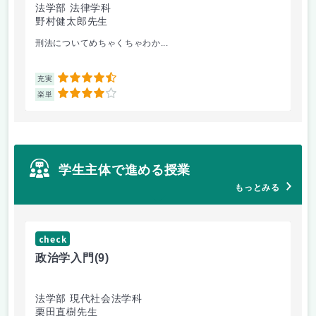
法学部 法律学科
文
野村健太郎先生
堀
刑法についてめちゃくちゃわか...
面
4.5
充実
充
4
楽単
楽
学生主体で進める授業
もっとみる
check
ch
政治学入門
(9)
哲
法学部 現代社会法学科
法
栗田直樹先生
星