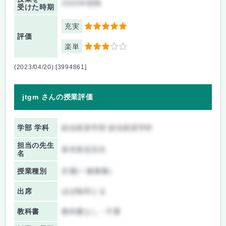
2020年前期
受けた時期
充実
5
評価
楽単
3
(2023/04/20) [3994861]
jtgm さんの授業評価
学部 学科
総合政策学部 総合政策学科
担当の先生
坂本真也先生
名
授業種別
共通(一般教養)
出席
ほぼ毎回とる
教科書
教科書なし・不要