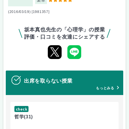
楽単
5
(2016/03/19) [1981357]
坂本真也先生の「心理学」の授業
評価・口コミを友達にシェアする
出席を取らない授業
もっとみる
check
ch
哲学
(31)
哲