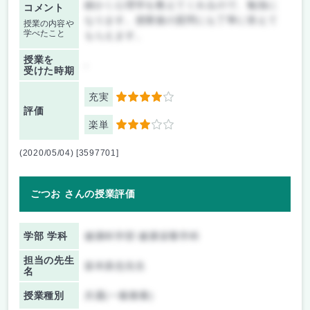
細かく心理学を教えてくれるので、勉強に
コメント
なります。授業後の質問にも丁寧に答えて
授業の内容や
学べたこと
もらえます。
授業を
-
受けた時期
充実
4
評価
楽単
3
(2020/05/04) [3597701]
ごつお さんの授業評価
学部 学科
健康科学部 健康栄養学科
担当の先生
坂本真也先生
名
授業種別
共通(一般教養)