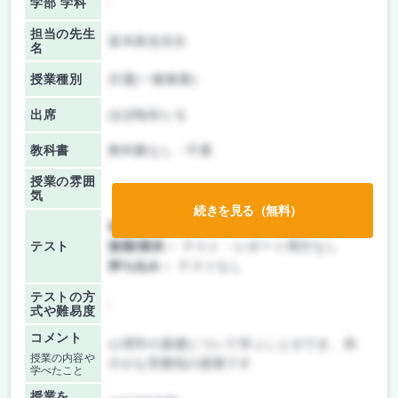
学部 学科
-
担当の先生
坂本真也先生
名
授業種別
共通(一般教養)
出席
ほぼ毎回とる
教科書
教科書なし・不要
授業の雰囲
気
続きを見る（無料）
前期/中間：
テスト・レポート両方なし
テスト
後期/期末：
テスト・レポート両方なし
持ち込み：
テストなし
テストの方
-
式や難易度
コメント
心理学の基礎について学ぶことができ、和
授業の内容や
やかな雰囲気の授業です
学べたこと
授業を