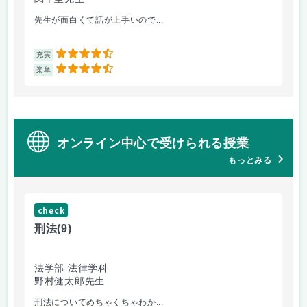
先生が面白くて話が上手いので...
教
4.5
充実
充
4.5
楽単
楽
オンライン中心で受けられる授業
もっとみる
check
ch
刑法
(9)
フ
法学部 法律学科
文
野村健太郎先生
堀
刑法についてめちゃくちゃわか...
面