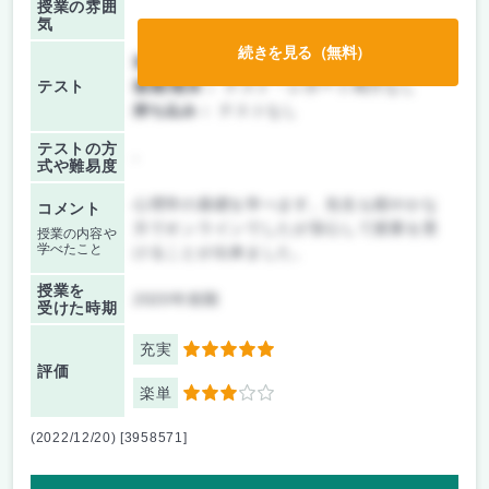
授業の雰囲
気
続きを見る（無料）
前期/中間：
テスト・レポート両方なし
テスト
後期/期末：
テスト・レポート両方なし
持ち込み：
テストなし
テストの方
-
式や難易度
心理学の基礎を学べます。先生も穏やかな
コメント
方でオンラインでしたが安心して授業を受
授業の内容や
学べたこと
けることが出来ました。
授業を
2020年前期
受けた時期
充実
5
評価
楽単
3
(2022/12/20) [3958571]