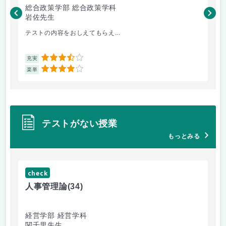
総合政策学部 総合政策学科
総
岩佐先生
長
テストの内容をおしえてもらえ...
哲
3.5
充実
充
4
楽単
楽
テストがない授業
もっとみる
check
ch
人事管理論
(34)
哲
経営学部 経営学科
経
関千里先生
岩