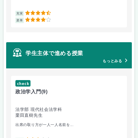
4.5
充実
充
4
楽単
楽
学生主体で進める授業
もっとみる
check
ch
政治学入門
(9)
哲
法学部 現代社会法学科
法
栗田直樹先生
星
出席の取り方が一人一人名前を...
前