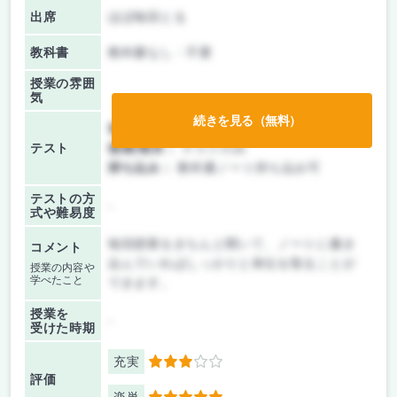
出席
ほぼ毎回とる
教科書
教科書なし・不要
授業の雰囲
気
続きを見る（無料）
前期/中間：
テスト・レポート両方なし
テスト
後期/期末：
テストのみ
持ち込み：
教科書ノート持ち込み可
テストの方
-
式や難易度
毎回授業をきちんと聞いて、ノートに書き
コメント
込んでいればしっかりと単位を取ることが
授業の内容や
学べたこと
できます。
授業を
-
受けた時期
充実
3
評価