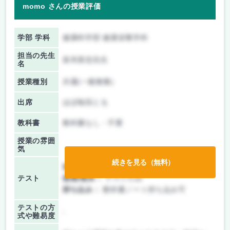
momo さんの授業評価
学部 学科
健康科学部 健康栄養学科
担当の先生
坂本真也先生
名
授業種別
共通(一般教養)
出席
ほぼ毎回とる
教科書
教科書なし・不要
授業の雰囲
気
続きを見る（無料）
前期/中間：
テストのみ
テスト
後期/期末：
テストのみ
持ち込み：
教科書ノート持ち込み可
テストの方
-
式や難易度