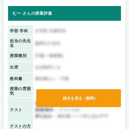
むー さんの授業評価
学部 学科
文学部 宗教学科
担当の先生
脇田弘久先生
名
授業種別
共通(一般教養)
出席
ほぼ毎回とる
教科書
教科書なし・不要
授業の雰囲
気
続きを見る（無料）
前期/中間：
テストのみ
テスト
後期/期末：
テストのみ
持ち込み：
教科書ノート持ち込み不可
テストの方
-