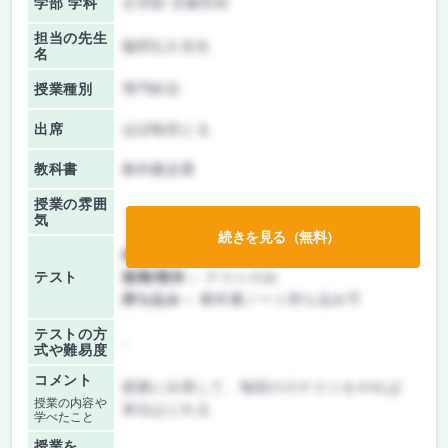
学部 学科
文学部 宗教学科
担当の先生
脇田弘久先生
名
授業種別
専門科目
出席
ほぼ毎回とる
教科書
教科書必要
授業の雰囲
気
続きを見る（無料）
前期/中間：
テストのみ
テスト
後期/期末：
テストのみ
持ち込み：
教科書ノート持ち込み可
テストの方
-
式や難易度
コメント
授業に出席して、毎回の小テストをやれば
授業の内容や
単位はとれる
学べたこと
授業を