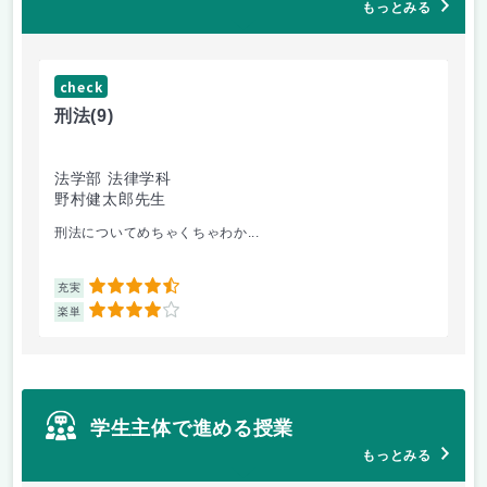
もっとみる
check
ch
刑法
(9)
フ
法学部 法律学科
文
野村健太郎先生
堀
刑法についてめちゃくちゃわか...
面
4.5
充実
充
4
楽単
楽
学生主体で進める授業
もっとみる