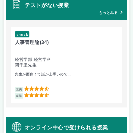
テストがない授業
もっとみる
check
ch
人事管理論
(34)
哲
経営学部 経営学科
経
関千里先生
岩
先生が面白くて話が上手いので...
教
4.5
充実
充
4.5
楽単
楽
オンライン中心で受けられる授業