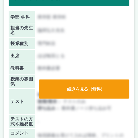
学部 学科
商学部 商学科
担当の先生
脇田弘久先生
名
授業種別
専門科目
出席
ほぼ毎回とる
教科書
教科書必要
授業の雰囲
気
続きを見る（無料）
前期/中間：
テストのみ
テスト
後期/期末：
テストのみ
持ち込み：
教科書ノート持ち込み可
テストの方
-
式や難易度
コメント
毎回講義を受けて入れば簡単。プリントの