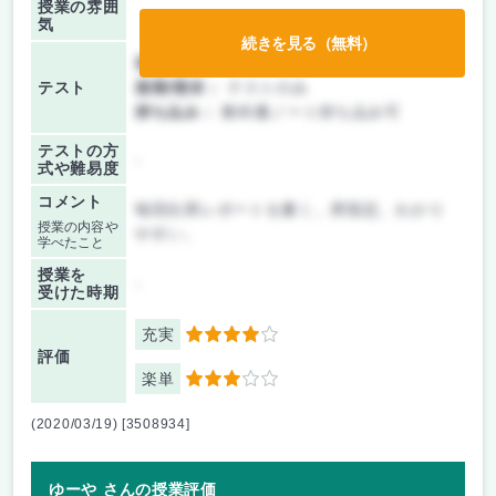
授業の雰囲
気
続きを見る（無料）
前期/中間：
テストのみ
テスト
後期/期末：
テストのみ
持ち込み：
教科書ノート持ち込み可
テストの方
-
式や難易度
コメント
毎回出席レポートを書く。席指定。わかり
授業の内容や
やすい。
学べたこと
授業を
-
受けた時期
充実
4
評価
楽単
3
(2020/03/19) [3508934]
ゆーや さんの授業評価