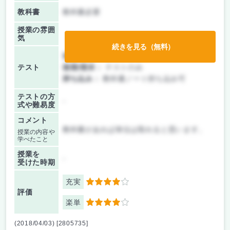
教科書
教科書必要
授業の雰囲
気
続きを見る（無料）
前期/中間：
テストのみ
テスト
後期/期末：
テストのみ
持ち込み：
教科書ノート持ち込み可
テストの方
-
式や難易度
コメント
教科書があれば単位は取れると思います。
授業の内容や
学べたこと
授業を
-
受けた時期
充実
4
評価
楽単
4
(2018/04/03) [2805735]