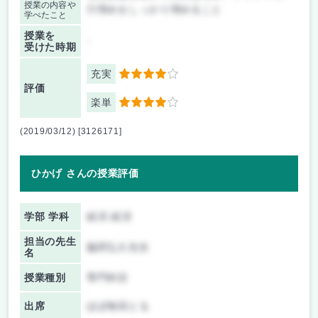
授業の内容や
穴埋めをしっかり埋めること
学べたこと
授業を
-
受けた時期
充実
4
評価
楽単
4
(2019/03/12) [3126171]
ひかげ さんの授業評価
学部 学科
経済 経済
担当の先生
脇田弘久先生
名
授業種別
専門科目
出席
ほぼ毎回とる