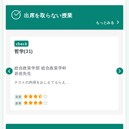
出席を取らない授業
もっとみる
check
ch
哲学
(31)
哲
総合政策学部 総合政策学科
総
岩佐先生
長
テストの内容をおしえてもらえ...
哲
3.5
充実
充
4
楽単
楽