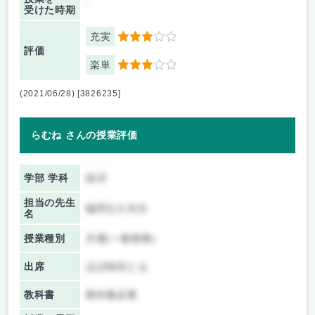
-
受けた時期
充実
3
評価
楽単
3
(2021/06/28) [3826235]
らむね さんの授業評価
学部 学科
経済
担当の先生
脇田弘久先生
名
授業種別
共通(一般教養)
出席
ほぼ毎回とる
教科書
教科書必要