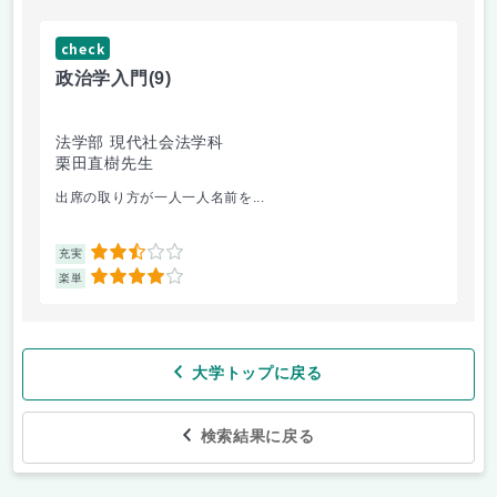
check
ch
政治学入門
(9)
哲
法学部 現代社会法学科
法
栗田直樹先生
星
出席の取り方が一人一人名前を...
前
2.5
充実
充
4
楽単
楽
大学トップに戻る
検索結果に戻る