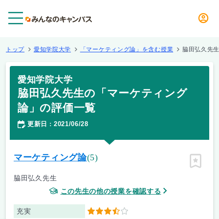
メニュー
トップ
愛知学院大学
「マーケティング論」を含む授業
脇田弘久先
愛知学院大学
脇田弘久先生の「マーケティング
論」の評価一覧
更新日
2021/06/28
：
マーケティング論
(5)
ピン留
脇田弘久先生
この先生の他の授業を確認する
充実
3.5