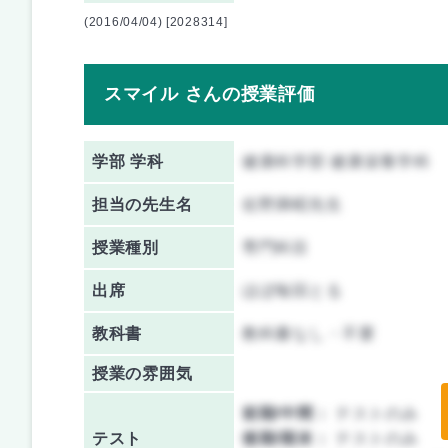
(2016/04/04) [2028314]
スマイル さんの授業評価
学部 学科
健康科学部 健康栄養学科
担当の先生名
佐野満昭先生
授業種別
専門科目
出席
ほぼ毎回とる
教科書
教科書なし・不要
授業の雰囲気
前期/中間：
テストのみ
テスト
後期/期末：
テストのみ