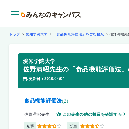
メニュー
トップ
愛知学院大学
「食品機能評価法」を含む授業
佐野満昭先
愛知学院大学
佐野満昭先生の「食品機能評価法」
更新日
2016/04/04
：
食品機能評価法
(2)
佐野満昭先生
この先生の他の授業を確認する
充実
楽単
3.5
3.5