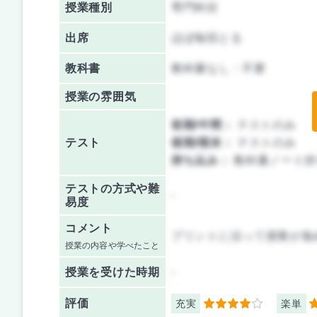
授業種別
専門科目
出席
ほぼ毎回とる
教科書
教科書なし・不要
授業の雰囲気
前期/中間：
テストのみ
テスト
後期/期末：
テストのみ
持ち込み：
教科書ノート持
テストの方式や難
-
易度
コメント
プリントに沿って授業が進
授業の内容や学べたこと
授業を
受けた時期
-
評価
充実
楽単
4
4