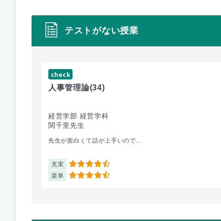
テストがない授業
check
人事管理論
(34)
経営学部 経営学科
関千里先生
先生が面白くて話が上手いので...
充実
4.5
楽単
4.5