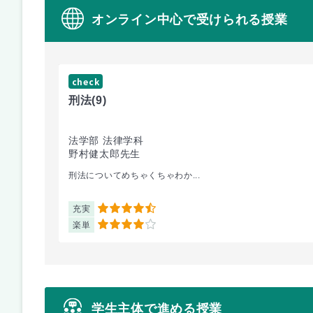
オンライン中心で受けられる授業
check
刑法
(9)
法学部 法律学科
野村健太郎先生
刑法についてめちゃくちゃわか...
充実
4.5
楽単
4
学生主体で進める授業