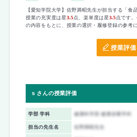
【愛知学院大学】佐野満昭先生が担当する「食
授業の充実度は星
3.5
点、楽単度は星
3.5
点です。
の内容をもとに、授業の選択・履修登録の参考
授業評価
s さんの授業評価
学部 学科
健康科学部 健康栄養学科
担当の先生名
佐野満昭先生