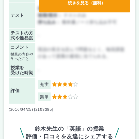
続きを見る（無料）
前期/中間：
テストのみ
テスト
後期/期末：
テストのみ
持ち込み：
教科書ノート持ち込み不可
テストの方
-
式や難易度
コメント
英語の長文を読んで問題をとく。毎回課題
授業の内容や
があって授業の最初に当てられる。
学べたこと
授業を
-
受けた時期
充実
4
評価
楽単
3
(2016/04/25) [2103385]
鈴木先生の「英語」の授業
評価・口コミを友達にシェアする