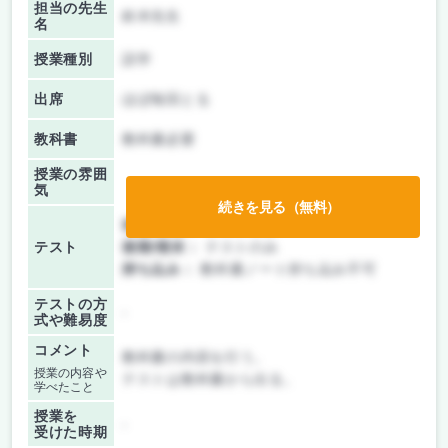
担当の先生
鈴木先生
名
授業種別
語学
出席
ほぼ毎回とる
教科書
教科書必要
授業の雰囲
気
続きを見る（無料）
前期/中間：
テストのみ
テスト
後期/期末：
テストのみ
持ち込み：
教科書ノート持ち込み不可
テストの方
-
式や難易度
コメント
教科書の内容を行う。
授業の内容や
テストは教科書から出る。
学べたこと
授業を
-
受けた時期