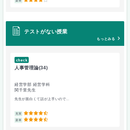
4
楽単
楽
テストがない授業
もっとみる
check
ch
人事管理論
(34)
哲
経営学部 経営学科
経
関千里先生
岩
先生が面白くて話が上手いので...
教
4.5
充実
充
4.5
楽単
楽