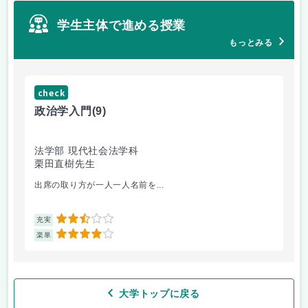
学生主体で進める授業
もっとみる
check
ch
政治学入門
(9)
哲
法学部 現代社会法学科
法
栗田直樹先生
星
出席の取り方が一人一人名前を...
前
2.5
充実
充
4
楽単
楽
大学トップに戻る