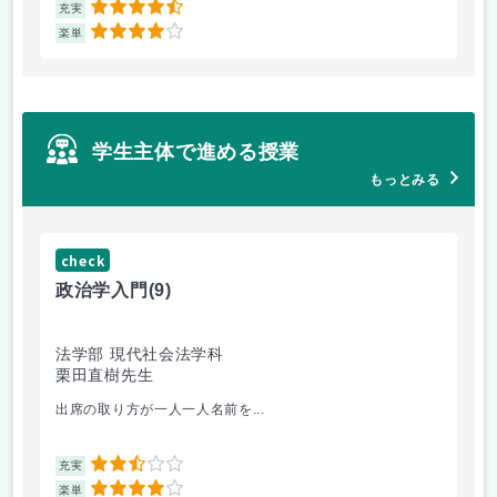
4.5
充実
充
4
楽単
楽
学生主体で進める授業
もっとみる
check
ch
政治学入門
(9)
哲
法学部 現代社会法学科
法
栗田直樹先生
星
出席の取り方が一人一人名前を...
前
2.5
充実
充
4
楽単
楽