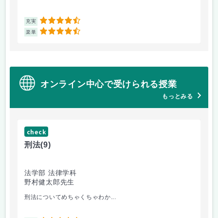
4.5
充実
充
4.5
楽単
楽
オンライン中心で受けられる授業
もっとみる
check
ch
刑法
(9)
フ
法学部 法律学科
文
野村健太郎先生
堀
刑法についてめちゃくちゃわか...
面