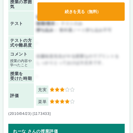
授業の雰囲
気
続きを見る（無料）
前期/中間：
授業無し
テスト
後期/期末：
テストのみ
持ち込み：
教科書ノート持ち込み不可
テストの方
-
式や難易度
コメント
佐藤祐造先生がやる授業なのでプリントを
授業の内容や
しっかりとっておけば大丈夫です。
学べたこと
授業を
-
受けた時期
充実
3
評価
楽単
4
(2010/04/23) [1173433]
れーな さんの授業評価