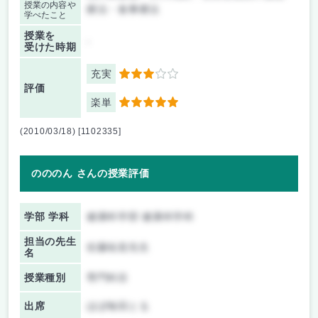
授業の内容や
療法・食事療法
学べたこと
授業を
-
受けた時期
充実
3
評価
楽単
5
(2010/03/18) [1102335]
のののん さんの授業評価
学部 学科
健康科学部 健康科学科
担当の先生
佐藤祐造先生
名
授業種別
専門科目
出席
ほぼ毎回とる