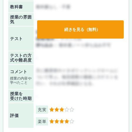
教科書
教科書なし・不要
授業の雰囲
気
続きを見る（無料）
前期/中間：
テストのみ
テスト
後期/期末：
テストのみ
持ち込み：
教科書ノート持ち込み不可
テストの方
-
式や難易度
主に糖尿病やメタボリックシンドロームに
コメント
ついて学ぶ。毎回授業の最後に小テストを
授業の内容や
学べたこと
行い、それが出席確認となる。
授業を
-
受けた時期
充実
3
評価
楽単
4