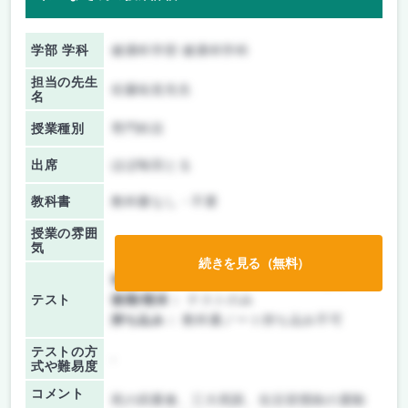
学部 学科
健康科学部 健康科学科
担当の先生
佐藤祐造先生
名
授業種別
専門科目
出席
ほぼ毎回とる
教科書
教科書なし・不要
授業の雰囲
気
続きを見る（無料）
前期/中間：
テスト・レポート両方なし
テスト
後期/期末：
テストのみ
持ち込み：
教科書ノート持ち込み不可
テストの方
-
式や難易度
コメント
死の四重奏、三大死因、生活習慣病の運動