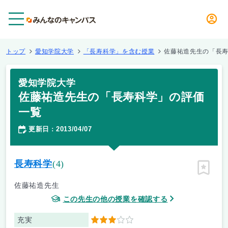
メニュー
トップ
愛知学院大学
「長寿科学」を含む授業
佐藤祐造先生の「長
愛知学院大学
佐藤祐造先生の「長寿科学」の評価
一覧
更新日
2013/04/07
：
長寿科学
(4)
ピン留
佐藤祐造先生
この先生の他の授業を確認する
充実
3