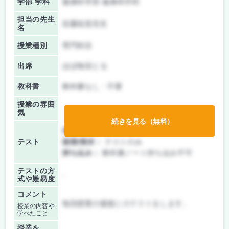
学部 学科
健康科学部 健康科学科
担当の先生
佐藤祐造先生
名
授業種別
専門科目
出席
ほぼ毎回とる
教科書
教科書なし・不要
授業の雰囲
気
続きを見る（無料）
前期/中間：
授業無し
テスト
後期/期末：
テストのみ
持ち込み：
教科書ノート持ち込み不可
テストの方
-
式や難易度
コメント
毎回授業の最後に小テストをします。
授業の内容や
学べたこと
授業を