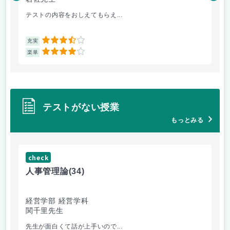
テストの内容をおしえてもらえ...
哲
3.5
充実
充
4
楽単
楽
テストがない授業
もっとみる
check
ch
人事管理論
(34)
哲
経営学部 経営学科
経
関千里先生
岩
先生が面白くて話が上手いので...
教