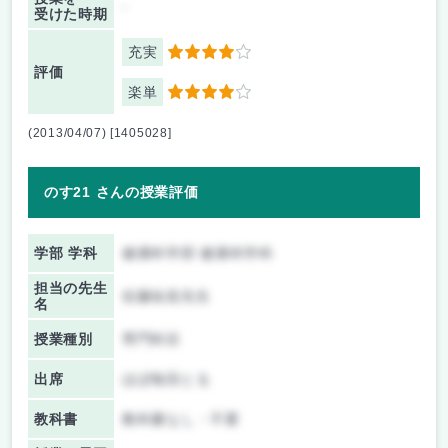
-
受けた時期
充実
4
評価
楽単
4
(2013/04/07) [1405028]
のす21 さんの授業評価
学部 学科
健康科学部 健康科学科
担当の先生
佐藤祐造先生
名
授業種別
専門科目
出席
ほぼ毎回とる
教科書
教科書なし・不要