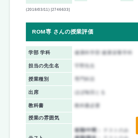
(2018/03/11) [2746633]
ROM専 さんの授業評価
学部 学科
健康科学部 健康栄養学科
担当の先生名
宇野先生
授業種別
専門科目
出席
ほぼ毎回とる
教科書
教科書必要
授業の雰囲気
前期/中間：
テストのみ
テスト
後期/期末：
テストのみ