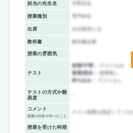
担当の先生名
宇野先生
授業種別
専門科目
出席
ほぼ毎回とる
教科書
教科書必要
授業の雰囲気
前期/中間：
テストのみ
テスト
後期/期末：
授業無し
持ち込み：
テストなし
テストの方式や難
-
易度
コメント
テスト範囲を指定してくれ
授業の内容や学べたこと
授業を
受けた時期
-