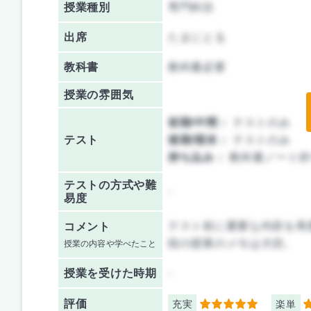
授業種別
専門科目
出席
たまにとる
教科書
教科書必要
授業の雰囲気
前期/中間：
テストのみ
テスト
後期/期末：
テストのみ
持ち込み：
教科書ノート持
テストの方式や難
-
易度
テスト前に重要な内容を再
コメント
段の授業のメモは大切。
授業の内容や学べたこと
授業を
受けた時期
-
評価
充実
楽単
5
4