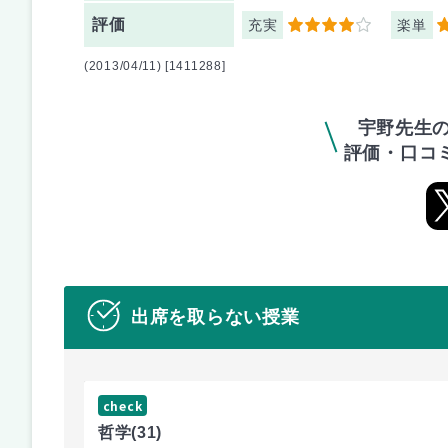
評価
充実
楽単
4
4
(2013/04/11) [1411288]
宇野先生の
評価・口コ
出席を取らない授業
check
哲学
(31)