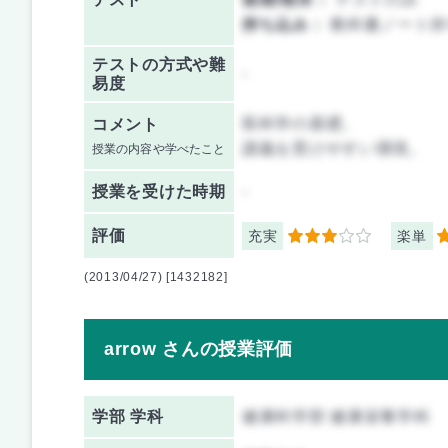
持ち込み：
教科書ノート持
テストの方式や難
-
易度
医科学の基礎。
コメント
講義を受けやすい環境。
授業の内容や学べたこと
授業を
受けた時期
-
評価
充実
楽単
3
4
(2013/04/27) [1432182]
arrow さんの授業評価
学部 学科
健康科学部 健康栄養学科