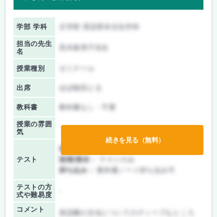
学部 学科
文学部 英語英米文化学科
担当の先生
高木眞理子先生
名
授業種別
ゼミナール
出席
ほぼ毎回とる
教科書
教科書なし・不要
授業の雰囲
気
続きを見る（無料）
前期/中間：
授業無し
テスト
後期/期末：
テストのみ
持ち込み：
教科書ノート持ち込み可
テストの方
-
式や難易度
コメント
英語圏の文化についてのディープなところ