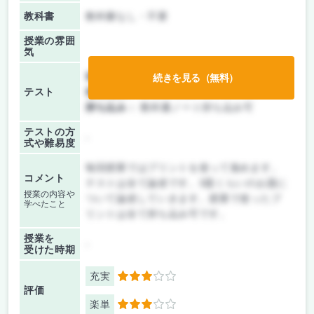
教科書
教科書なし・不要
授業の雰囲
気
前期/中間：
テストのみ
続きを見る（無料）
テスト
後期/期末：
テストのみ
持ち込み：
教科書ノート持ち込み可
テストの方
-
式や難易度
毎回授業ではプリントを使って進めます。
コメント
テストは全て論述です。3題くらいのお題に
授業の内容や
ついて論述していきます。授業で使ったプ
学べたこと
リントは全て持ち込み可です。
授業を
-
受けた時期
充実
3
評価
楽単
3