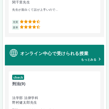
関千里先生
岩
先生が面白くて話が上手いので...
教
4.5
充実
充
4.5
楽単
楽
オンライン中心で受けられる授業
もっとみる
check
ch
刑法
(9)
フ
法学部 法律学科
文
野村健太郎先生
堀