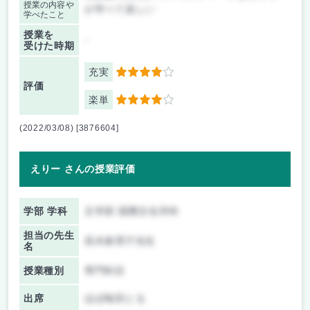
授業の内容や
が学べて楽しい
学べたこと
授業を
-
受けた時期
充実
4
評価
楽単
4
(2022/03/08) [3876604]
えりー さんの授業評価
学部 学科
文学部 国際文化学科
担当の先生
高木眞理子先生
名
授業種別
専門科目
出席
ほぼ毎回とる