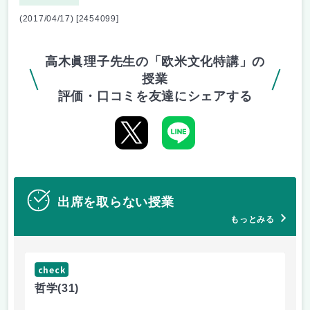
(2017/04/17) [2454099]
高木眞理子先生の「欧米文化特講」の
授業
評価・口コミを友達にシェアする
出席を取らない授業
もっとみる
check
ch
哲学
(31)
哲