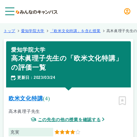
メニュー
トップ
愛知学院大学
「欧米文化特講」を含む授業
高木眞理子先生
愛知学院大学
高木眞理子先生の「欧米文化特講」
の評価一覧
更新日
2023/03/24
：
欧米文化特講
(4)
ピン留
高木眞理子先生
この先生の他の授業を確認する
充実
4