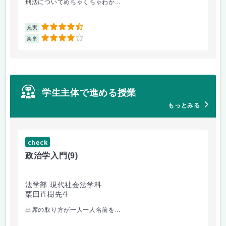
刑法についてめちゃくちゃわか...
面
4.5
充実
充
4
楽単
楽
学生主体で進める授業
もっとみる
check
ch
政治学入門
(9)
哲
法学部 現代社会法学科
法
栗田直樹先生
星
出席の取り方が一人一人名前を...
前