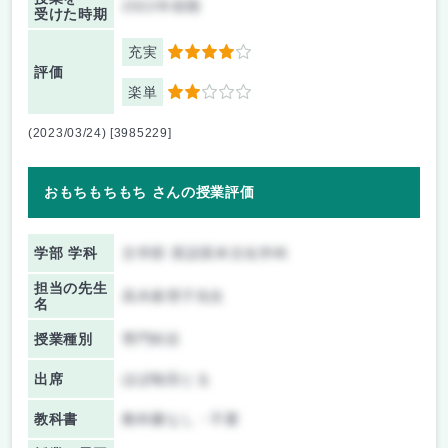
2022年前期
受けた時期
充実
4
評価
楽単
2
(2023/03/24) [3985229]
おもちもちもち さんの授業評価
学部 学科
文学部 英語英米文化学科
担当の先生
高木眞理子先生
名
授業種別
専門科目
出席
ほぼ毎回とる
教科書
教科書なし・不要