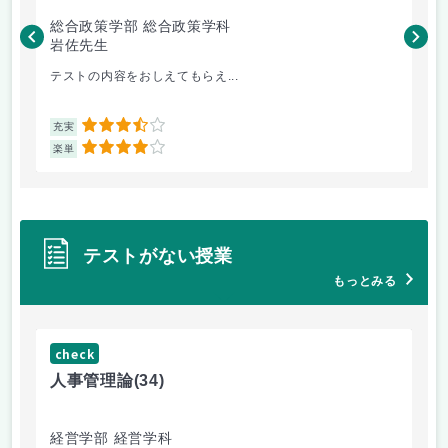
総合政策学部 総合政策学科
総
岩佐先生
長
テストの内容をおしえてもらえ...
哲
3.5
充実
充
4
楽単
楽
テストがない授業
もっとみる
check
ch
人事管理論
(34)
哲
経営学部 経営学科
経