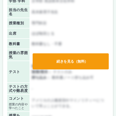
学部 学科
文学部 英語英米文化学科
担当の先生
高木眞理子先生
名
授業種別
専門科目
出席
ほぼ毎回とる
教科書
教科書なし・不要
授業の雰囲
気
続きを見る（無料）
前期/中間：
テスト・レポート両方なし
テスト
後期/期末：
テストのみ
持ち込み：
教科書ノート持ち込み可
テストの方
-
式や難易度
コメント
アメリカの人種差別やマイノリティーにつ
授業の内容や
いて学ぶことができる。
学べたこと
授業を