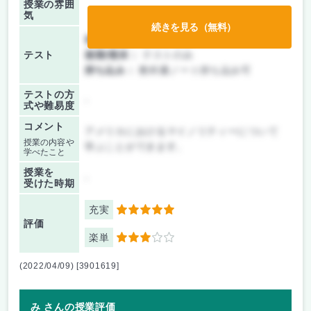
授業の雰囲
気
続きを見る（無料）
前期/中間：
テストのみ
テスト
後期/期末：
テストのみ
持ち込み：
教科書ノート持ち込み可
テストの方
-
式や難易度
コメント
アメリカにおけるマイノリティーについて
授業の内容や
学ぶことができます。
学べたこと
授業を
-
受けた時期
充実
5
評価
楽単
3
(2022/04/09) [3901619]
み さんの授業評価