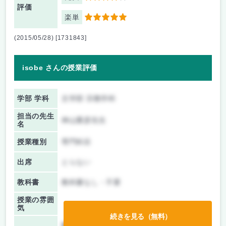
評価
楽単
5
(2015/05/28) [1731843]
isobe さんの授業評価
学部 学科
文学部 宗教学科
担当の先生
神山重彦先生
名
授業種別
専門科目
出席
とらない
教科書
教科書なし・不要
授業の雰囲
気
続きを見る（無料）
前期/中間：
レポートのみ