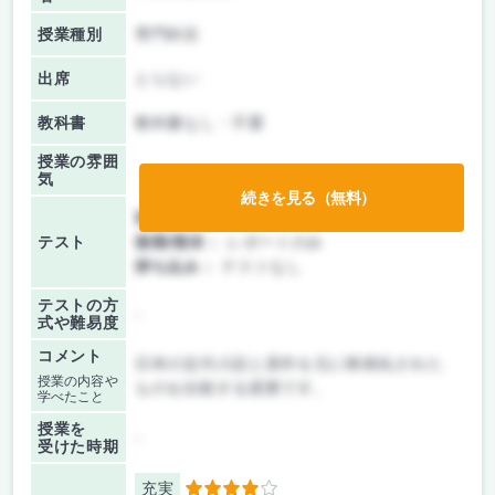
授業種別
専門科目
出席
とらない
教科書
教科書なし・不要
授業の雰囲
気
続きを見る（無料）
前期/中間：
レポートのみ
テスト
後期/期末：
レポートのみ
持ち込み：
テストなし
テストの方
-
式や難易度
コメント
日本の近代小説と原作を元に映画化された
授業の内容や
ものを比較する授業です。
学べたこと
授業を
-
受けた時期
充実
4