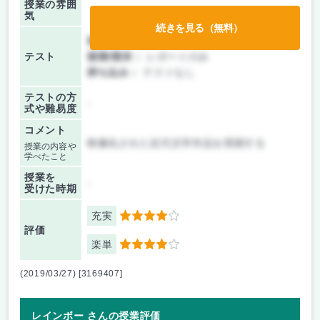
授業の雰囲
気
続きを見る（無料）
前期/中間：
レポートのみ
テスト
後期/期末：
レポートのみ
持ち込み：
テストなし
テストの方
-
式や難易度
コメント
映像化された近代文学作品を視聴する
授業の内容や
学べたこと
授業を
-
受けた時期
充実
4
評価
楽単
4
(2019/03/27) [3169407]
レインボー さんの授業評価