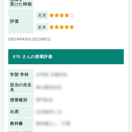
-
受けた時期
充実
4
評価
楽単
5
(2019/04/10) [3216821]
870 さんの授業評価
学部 学科
文学部 宗教学科
担当の先生
神山重彦先生
名
授業種別
専門科目
出席
ほぼ毎回とる
教科書
教科書なし・不要