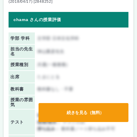
(2018/04/17) [2848252]
chama さんの授業評価
学部 学科
文学部 日本文化学科
担当の先生
神山重彦先生
名
授業種別
共通(一般教養)
出席
たまにとる
教科書
教科書なし・不要
授業の雰囲
気
続きを見る（無料）
前期/中間：
テスト・レポート両方なし
テスト
後期/期末：
テストのみ
持ち込み：
教科書ノート持ち込み不可