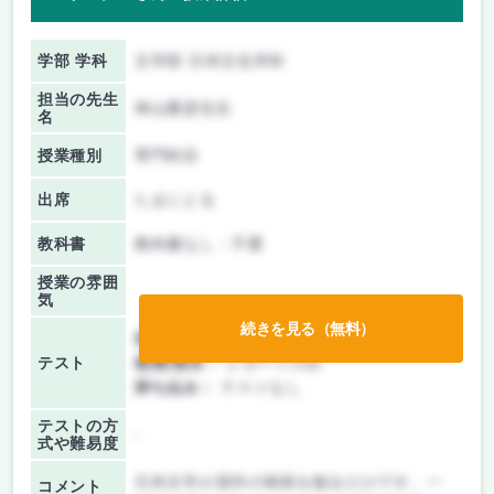
学部 学科
文学部 日本文化学科
担当の先生
神山重彦先生
名
授業種別
専門科目
出席
たまにとる
教科書
教科書なし・不要
授業の雰囲
気
続きを見る（無料）
前期/中間：
レポートのみ
テスト
後期/期末：
レポートのみ
持ち込み：
テストなし
テストの方
-
式や難易度
日本文学が原作の映画を観るだけです。一
コメント