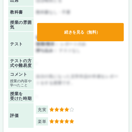
出席
ほぼ毎回とる
教科書
教科書なし・不要
授業の雰囲
気
続きを見る（無料）
前期/中間：
レポートのみ
テスト
後期/期末：
レポートのみ
持ち込み：
テストなし
テストの方
-
式や難易度
コメント
自分の気になった文学作品や作者をレポー
授業の内容や
トをする授業です。
学べたこと
授業を
-
受けた時期
充実
4
評価
楽単
5