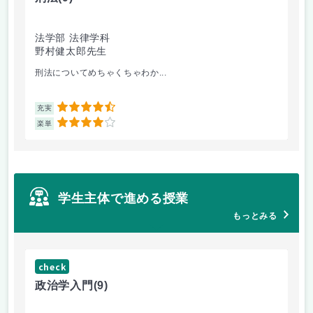
法学部 法律学科
文
野村健太郎先生
堀
刑法についてめちゃくちゃわか...
面
4.5
充実
充
4
楽単
楽
学生主体で進める授業
もっとみる
check
ch
政治学入門
(9)
哲