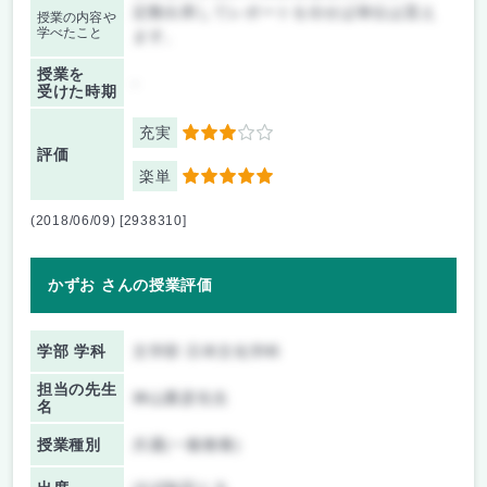
定数出席してレポートを出せば単位は貰え
授業の内容や
学べたこと
ます。
授業を
-
受けた時期
充実
3
評価
楽単
5
(2018/06/09) [2938310]
かずお さんの授業評価
学部 学科
文学部 日本文化学科
担当の先生
神山重彦先生
名
授業種別
共通(一般教養)