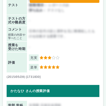
テスト
後期/期末：
レポートのみ
持ち込み：
テストなし
テストの方
-
式や難易度
コメント
日本の近代小説と原作を元に映画化したも
授業の内容や
のを比較する授業です。
学べたこと
授業を
-
受けた時期
充実
3
評価
楽単
5
(2015/05/28) [1731830]
かたなひ さんの授業評価
学部 学科
文学部 日本文化学科