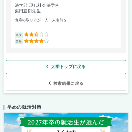
法学部 現代社会法学科
法
栗田直樹先生
星
出席の取り方が一人一人名前を...
前
2.5
充実
充
4
楽単
楽
大学トップに戻る
検索結果に戻る
早めの就活対策