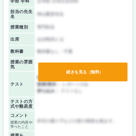
学部 学科
文学部 日本文化学科
担当の先生
神山重彦先生
名
授業種別
専門科目
出席
ほぼ毎回とる
教科書
教科書なし・不要
授業の雰囲
気
続きを見る（無料）
前期/中間：
レポートのみ
テスト
後期/期末：
レポートのみ
持ち込み：
テストなし
テストの方
-
式や難易度
コメント
伊豆の踊り子などの昔の映画を観ます。
授業の内容や
学べたこと
授業を