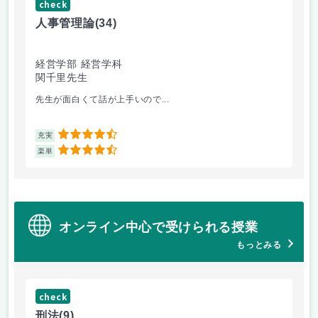
check
ch
人事管理論
(34)
哲
経営学部 経営学科
経
関千里先生
岩
先生が面白くて話が上手いので...
教
4.5
充実
充
4.5
楽単
楽
オンライン中心で受けられる授業
もっとみる
check
ch
刑法
(9)
フ