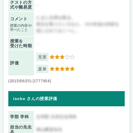
テストの方
-
式や難易度
たまに出席を取る。
コメント
単位を取りたいのなら、その作品の内容を
授業の内容や
学べたこと
頭に入れておくべし。
授業を
-
受けた時期
充実
3
評価
楽単
5
(2015/06/25) [1777954]
isobe さんの授業評価
学部 学科
文学部 日本文化学科
担当の先生
神山重彦先生
名