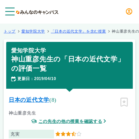
メニュー
トップ
愛知学院大学
「日本の近代文学」を含む授業
神山重彦先生
愛知学院大学
神山重彦先生の「日本の近代文学」
の評価一覧
更新日
2019/04/10
：
日本の近代文学
(8)
ピン留
神山重彦先生
この先生の他の授業を確認する
充実
3.5