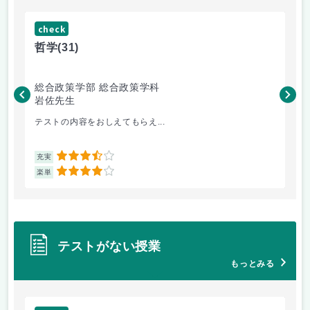
check
ch
哲学
(31)
哲
総合政策学部 総合政策学科
総
岩佐先生
長
テストの内容をおしえてもらえ...
哲
3.5
充実
充
4
楽単
楽
テストがない授業
もっとみる