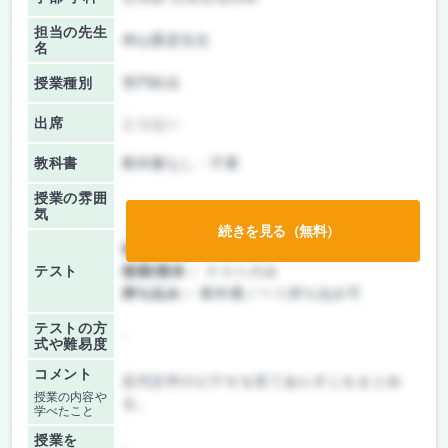
担当の先生
神山重彦先生
名
授業種別
専門科目
出席
とらない
教科書
教科書なし・不要
授業の雰囲
気
続きを見る（無料）
前期/中間：
テストのみ
テスト
後期/期末：
テストのみ
持ち込み：
教科書ノート持ち込み可
テストの方
-
式や難易度
コメント
近代文学のビデオを見てあらすじをまとめ
授業の内容や
る。
学べたこと
授業を