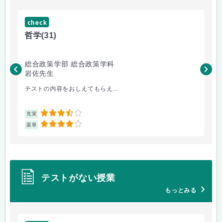
check
ch
哲学
(31)
哲
総合政策学部 総合政策学科
総
岩佐先生
長
テストの内容をおしえてもらえ...
哲
3.5
充実
充
4
楽単
楽
テストがない授業
もっとみる