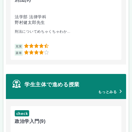
法学部 法律学科
文
野村健太郎先生
堀
刑法についてめちゃくちゃわか...
面
4.5
充実
充
4
楽単
楽
学生主体で進める授業
もっとみる
check
ch
政治学入門
(9)
哲