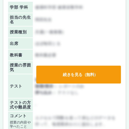
学部 学科
健康科学部 健康栄養学科
担当の先生
岡田先生
名
授業種別
共通(一般教養)
出席
ほぼ毎回とる
教科書
教科書必要
授業の雰囲
気
続きを見る（無料）
前期/中間：
レポートのみ
テスト
後期/期末：
レポートのみ
持ち込み：
テストなし
テストの方
-
式や難易度
コメント
エクセルで関数を使って表などのデータを
授業の内容や
作って、毎授業終わりに提出します。
学べたこと