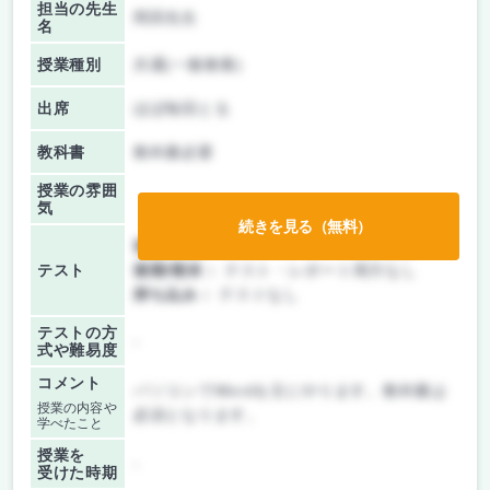
担当の先生
岡田先生
名
授業種別
共通(一般教養)
出席
ほぼ毎回とる
教科書
教科書必要
授業の雰囲
気
続きを見る（無料）
前期/中間：
テスト・レポート両方なし
テスト
後期/期末：
テスト・レポート両方なし
持ち込み：
テストなし
テストの方
-
式や難易度
コメント
パソコンでWordを主にやります。教科書は
授業の内容や
必須となります。
学べたこと
授業を
-
受けた時期