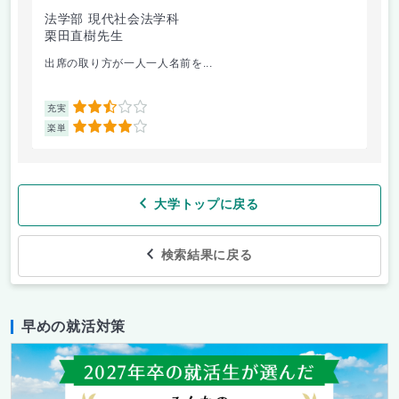
法学部 現代社会法学科
法
栗田直樹先生
星
出席の取り方が一人一人名前を...
前
2.5
充実
充
4
楽単
楽
大学トップに戻る
検索結果に戻る
早めの就活対策