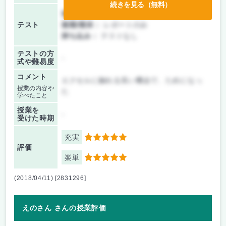
続きを見る（無料）
前期/中間：
レポートのみ
テスト
後期/期末：
レポートのみ
持ち込み：
テストなし
テストの方
-
式や難易度
コメント
エクセルに触れる良い機会で、ためになっ
授業の内容や
た
学べたこと
授業を
-
受けた時期
充実
5
評価
楽単
5
(2018/04/11) [2831296]
えのさん さんの授業評価