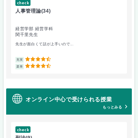
check
ch
人事管理論
(34)
哲
経営学部 経営学科
経
関千里先生
岩
先生が面白くて話が上手いので...
教
4.5
充実
充
4.5
楽単
楽
オンライン中心で受けられる授業
もっとみる
check
ch
刑法
(9)
フ