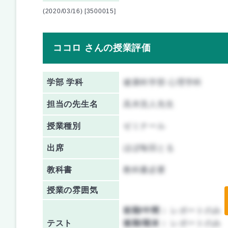
(2020/03/16) [3500015]
ココロ さんの授業評価
学部 学科
健康科学部 心理学科
担当の先生名
高木浩人先生
授業種別
ゼミナール
出席
ほぼ毎回とる
教科書
教科書必要
授業の雰囲気
前期/中間：
レポートのみ
テスト
後期/期末：
レポートのみ