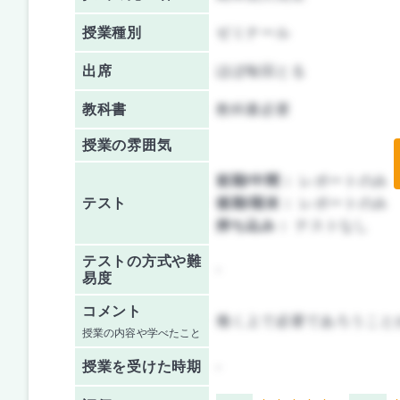
授業種別
ゼミナール
出席
ほぼ毎回とる
教科書
教科書必要
授業の雰囲気
前期/中間：
レポートのみ
テスト
後期/期末：
レポートのみ
持ち込み：
テストなし
テストの方式や難
-
易度
コメント
働く上で必要であろうこと
授業の内容や学べたこと
授業を
受けた時期
-