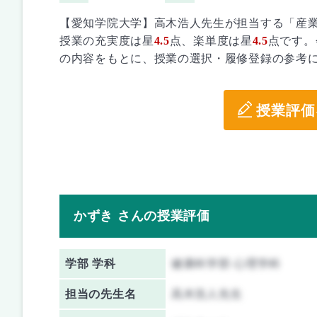
【愛知学院大学】高木浩人先生が担当する「産
授業の充実度は星
4.5
点、楽単度は星
4.5
点です。
の内容をもとに、授業の選択・履修登録の参考
授業評価
かずき さんの授業評価
学部 学科
健康科学部 心理学科
担当の先生名
高木浩人先生