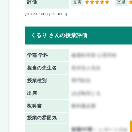
評価
充実
楽単
5
5
(2012/06/02) [1283683]
くるり さんの授業評価
学部 学科
健康科学部 心理学科
担当の先生名
高木浩人先生
授業種別
専門科目
出席
ほぼ毎回とる
教科書
教科書必要
授業の雰囲気
前期/中間：
レポートのみ