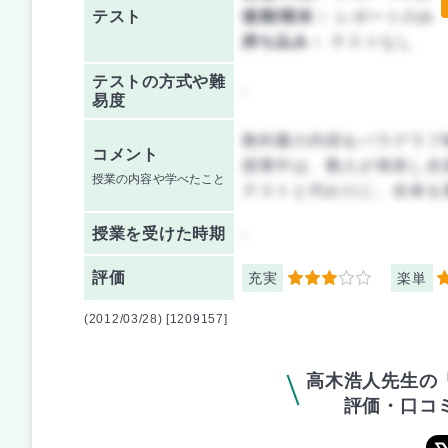
テスト
後期/期末：
レポートのみ
持ち込み：
テストなし
テストの方式や難
-
易度
教科書の内容をパラグラフ
コメント
授業中は、数人が発表し全
授業の内容や学べたこと
テストと代わりに、全体を
授業を
受けた時期
-
評価
充実
楽単
3
4
(2012/03/28) [1209157]
高木浩人先生の
評価・口コ