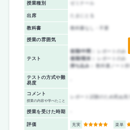
授業種別
ゼミナール
出席
たまにとる
教科書
教科書なし・不要
授業の雰囲気
前期/中間：
レポートのみ
テスト
後期/期末：
レポートのみ
持ち込み：
教科書ノート持
テストの方式や難
-
易度
コメント
レポート試験のため死ぬ気
授業の内容や学べたこと
授業を
受けた時期
-
評価
充実
楽単
5
5