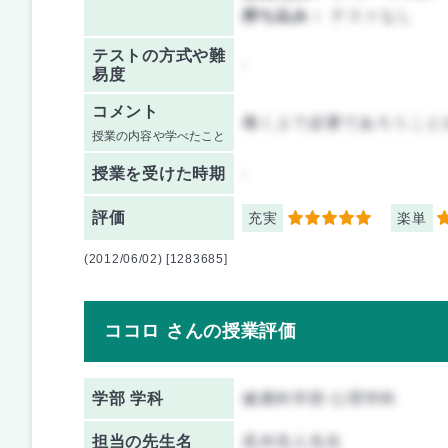
持ち込み：
テストなし
テストの方式や難
-
易度
コメント
働く上で必要であろうこと
授業の内容や学べたこと
授業を
受けた時期
-
評価
充実
楽単
5
5
(2012/06/02) [1283685]
ココロ さんの授業評価
学部 学科
健康科学部 心理学科
担当の先生名
高木浩人先生