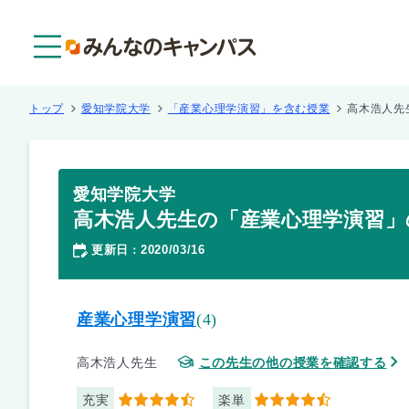
メニュー
トップ
愛知学院大学
「産業心理学演習」を含む授業
高木浩人先
愛知学院大学
高木浩人先生の「産業心理学演習」
更新日
2020/03/16
：
産業心理学演習
(4)
高木浩人先生
この先生の他の授業を確認する
充実
楽単
4.5
4.5