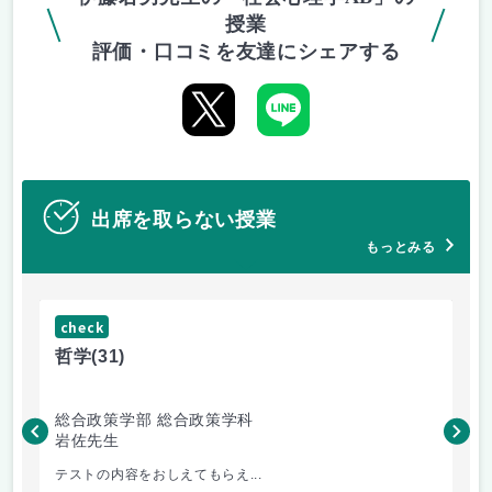
授業
評価・口コミを友達にシェアする
出席を取らない授業
もっとみる
check
ch
哲学
(31)
哲
総合政策学部 総合政策学科
総
岩佐先生
長
テストの内容をおしえてもらえ...
哲