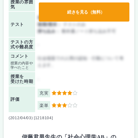
授業の雰囲
気
続きを見る（無料）
前期/中間：
テストのみ
テスト
後期/期末：
テストのみ
持ち込み：
教科書ノート持ち込み不可
テストの方
-
式や難易度
コメント
社会場面での人間の認知・行動について考
授業の内容や
えます。
学べたこと
授業を
-
受けた時期
充実
4
評価
楽単
3
(2012/04/03) [1218104]
伊藤君男先生の「社会心理学AB」の