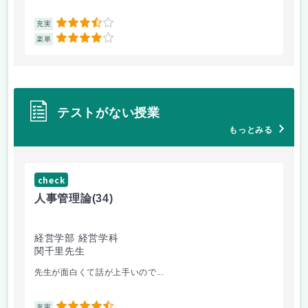
3.5
充実
充
4
楽単
楽
テストがない授業
もっとみる
check
ch
人事管理論
(34)
哲
経営学部 経営学科
経
関千里先生
岩
先生が面白くて話が上手いので...
教
充実
充