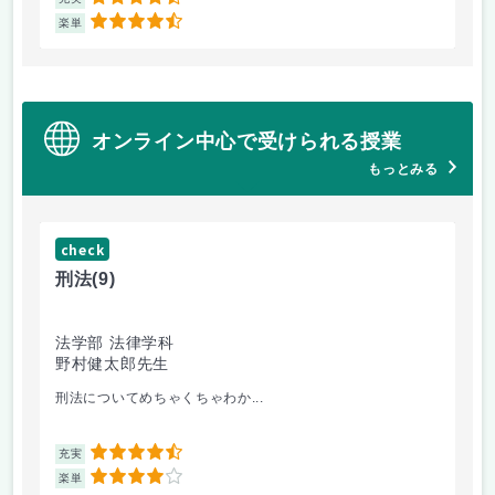
4.5
4.5
楽単
楽
オンライン中心で受けられる授業
もっとみる
check
ch
刑法
(9)
フ
法学部 法律学科
文
野村健太郎先生
堀
刑法についてめちゃくちゃわか...
面
4.5
充実
充
4
楽単
楽