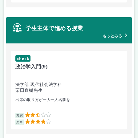
学生主体で進める授業
もっとみる
check
ch
政治学入門
(9)
哲
法学部 現代社会法学科
法
栗田直樹先生
星
出席の取り方が一人一人名前を...
前
2.5
充実
充
4
楽単
楽