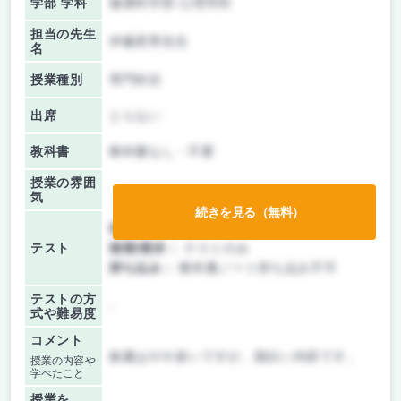
学部 学科
健康科学部 心理学科
担当の先生
伊藤君男先生
名
授業種別
専門科目
出席
とらない
教科書
教科書なし・不要
授業の雰囲
気
続きを見る（無料）
前期/中間：
テストのみ
テスト
後期/期末：
テストのみ
持ち込み：
教科書ノート持ち込み不可
テストの方
-
式や難易度
コメント
板書はやや多いですが、面白い内容です。
授業の内容や
学べたこと
授業を