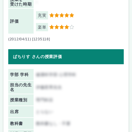
-
受けた時期
充実
5
評価
楽単
4
(2012/04/11) [1235118]
ぱちりす さんの授業評価
学部 学科
健康科学部 心理学科
担当の先生
伊藤君男先生
名
授業種別
専門科目
出席
とらない
教科書
教科書なし・不要