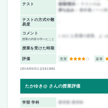
テスト
後期/期末：
テストのみ
持ち込み：
教科書ノート持
テストの方式や難
-
易度
コメント
いかにも普通の授業。よっ
授業の内容や学べたこと
授業を
受けた時期
-
評価
充実
楽単
4
4
(2016/05/31) [2181286]
たかゆき@ さんの授業評価
学部 学科
商学部 商学科