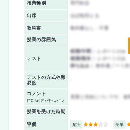
授業種別
専門科目
出席
ほぼ毎回とる
教科書
教科書なし・不要
授業の雰囲気
前期/中間：
レポートのみ
テスト
後期/期末：
レポートのみ
持ち込み：
教科書ノート持
テストの方式や難
-
易度
コメント
需要と供給についてや、顧
授業の内容や学べたこと
授業を
受けた時期
-
評価
充実
楽単
3
4