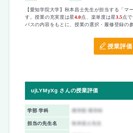
【愛知学院大学】秋本昌士先生が担当する「マ
す。授業の充実度は星
4.0
点、楽単度は星
3.5
点で
バスの内容をもとに、授業の選択・履修登録の
授業評価
ujLYMyXg さんの授業評価
学部 学科
商学部 商学科
担当の先生名
秋本昌士先生