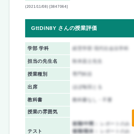
(2021/11/08) [3847064]
GttDiN8Y さんの授業評価
学部 学科
経営学部 現代社会法学科
担当の先生名
秋本昌士先生
授業種別
専門科目
出席
ほぼ毎回とる
教科書
教科書なし・不要
授業の雰囲気
前期/中間：
レポートのみ
テスト
後期/期末：
レポートのみ