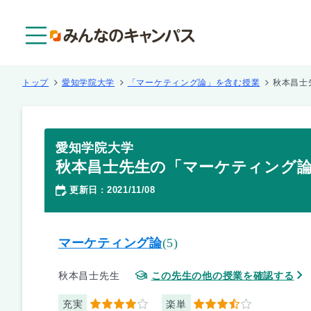
メニュー
トップ
愛知学院大学
「マーケティング論」を含む授業
秋本昌士
愛知学院大学
秋本昌士先生の「マーケティング
更新日
2021/11/08
：
マーケティング論
(5)
秋本昌士先生
この先生の他の授業を確認する
充実
楽単
4
3.5