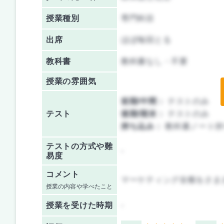
授業種別
専門科目
出席
ほぼ毎回とる
教科書
教科書なし・不要
授業の雰囲気
前期/中間：
テストのみ
テスト
後期/期末：
テストのみ
持ち込み：
教科書ノート持
テストの方式や難
-
易度
コメント
マーケティング全般をさま
授業の内容や学べたこと
授業を
受けた時期
-