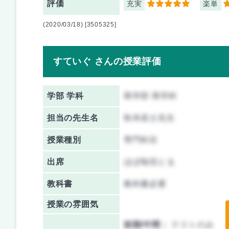
評価
充実
楽単
5
3
(2020/03/18) [3505325]
すていぐ さんの授業評価
学部 学科
商学部 商学科
担当の先生名
秋本昌士先生
授業種別
専門科目
出席
ほぼ毎回とる
教科書
教科書必要
授業の雰囲気
前期/中間：
テストのみ