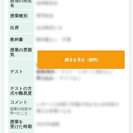
担当の先生
油井毅先生
名
授業種別
専門科目
出席
ほぼ毎回とる
教科書
教科書なし・不要
授業の雰囲
気
続きを見る（無料）
前期/中間：
テスト・レポート両方なし
テスト
後期/期末：
テスト・レポート両方なし
持ち込み：
テストなし
テストの方
-
式や難易度
コメント
レポートの内容で評価が決まるため内容の
授業の内容や
濃さが必要となる。
学べたこと
授業を
2022年後期
受けた時期