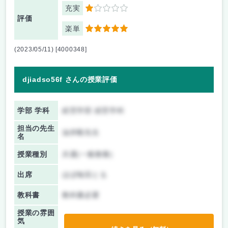
充実
1
評価
楽単
5
(2023/05/11) [4000348]
djiadso56f さんの授業評価
学部 学科
経営学部 経営学科
担当の先生
油井毅先生
名
授業種別
共通(一般教養)
出席
ほぼ毎回とる
教科書
教科書必要
授業の雰囲
気