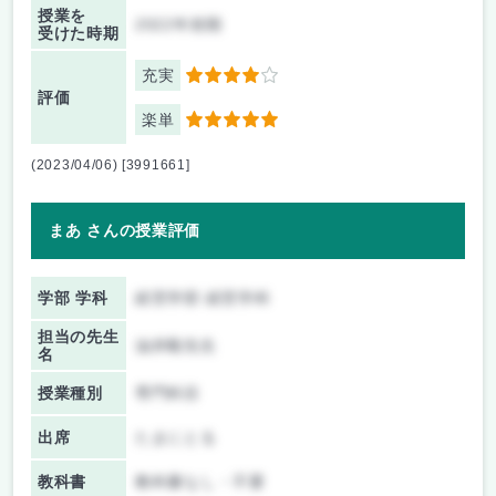
授業を
2022年前期
受けた時期
充実
4
評価
楽単
5
(2023/04/06) [3991661]
まあ さんの授業評価
学部 学科
経営学部 経営学科
担当の先生
油井毅先生
名
授業種別
専門科目
出席
たまにとる
教科書
教科書なし・不要