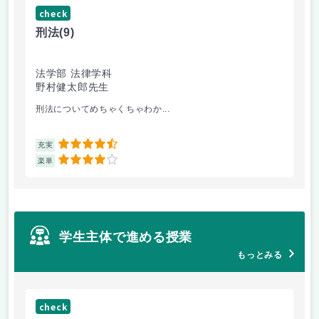
check
ch
刑法
(9)
フ
法学部 法律学科
文
野村健太郎先生
堀
刑法についてめちゃくちゃわか...
面
4.5
充実
充
4
楽単
楽
学生主体で進める授業
もっとみる
check
ch