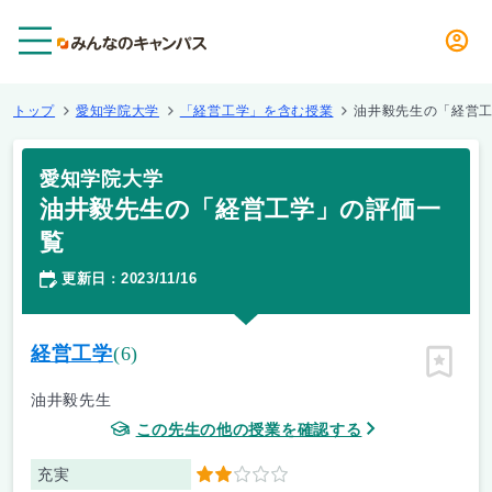
メニュー
トップ
愛知学院大学
「経営工学」を含む授業
油井毅先生の「経営
愛知学院大学
油井毅先生の「経営工学」の評価一
覧
更新日
2023/11/16
：
経営工学
(6)
ピン留
油井毅先生
この先生の他の授業を確認する
充実
2