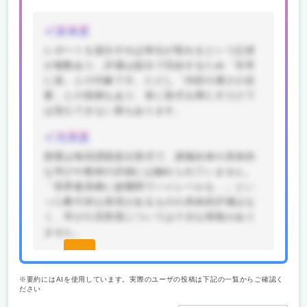
楽単度
レポートを提出すれば単位が取れるという記述
が複数あり、評価は提出で完結するため「非常
に楽」との印象です。ただし「内容の濃さが必
要」との指摘もあり、単に形式を満たすだけで
は安心できない面もあります。
充実度
授業は毎回課題提出形式で、講義自体の具体的
な学びや教材の詳細には触れられていません。
「世界最高峰に超難関でハイレベルな…」とい
った断片的な表現があるものの具体的評価はな
く、学びの充実度については十分な情報があり
ません。
続きを
見る(無
※要約にはAIを使用しています。実際のユーザの投稿は下記の一覧からご確認く
ださい
料)