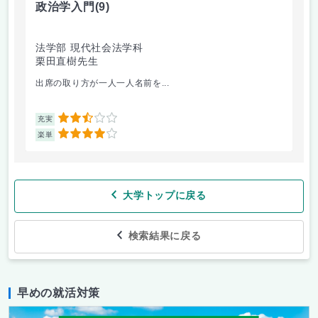
政治学入門
(9)
哲
法学部 現代社会法学科
法
栗田直樹先生
星
出席の取り方が一人一人名前を...
前
2.5
充実
充
4
楽単
楽
大学トップに戻る
検索結果に戻る
早めの就活対策