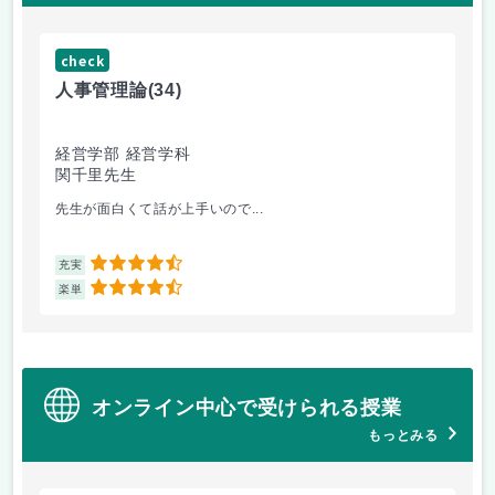
check
ch
人事管理論
(34)
哲
経営学部 経営学科
経
関千里先生
岩
先生が面白くて話が上手いので...
教
4.5
充実
充
4.5
楽単
楽
オンライン中心で受けられる授業
もっとみる