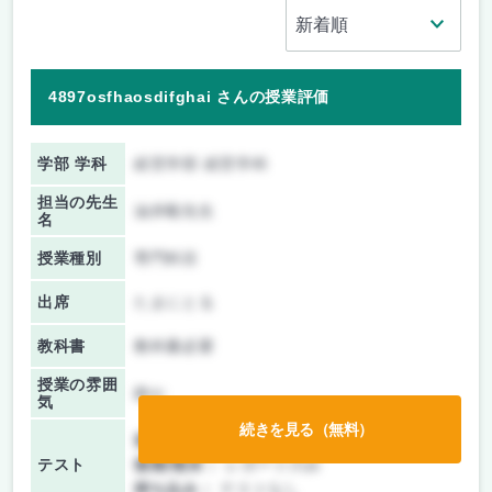
4897osfhaosdifghai さんの授業評価
学部 学科
経営学部 経営学科
担当の先生
油井毅先生
名
授業種別
専門科目
出席
たまにとる
教科書
教科書必要
授業の雰囲
静か
気
続きを見る（無料）
前期/中間：
レポートのみ
テスト
後期/期末：
レポートのみ
持ち込み：
テストなし