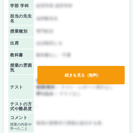
学部 学科
経営学部 経営学科
担当の先生
油井毅先生
名
授業種別
専門科目
出席
ほぼ毎回とる
教科書
教科書なし・不要
授業の雰囲
気
続きを見る（無料）
前期/中間：
テスト・レポート両方なし
テスト
後期/期末：
テスト・レポート両方なし
持ち込み：
テストなし
テストの方
-
式や難易度
コメント
毎回の授業内で課題を提出する形。
授業の内容や
学べたこと