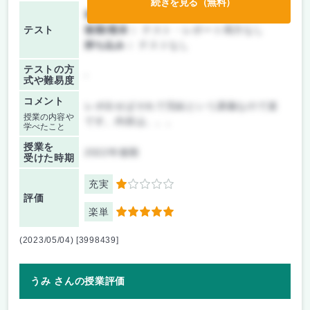
続きを見る（無料）
前期/中間：
テスト・レポート両方なし
テスト
後期/期末：
テスト・レポート両方なし
持ち込み：
テストなし
テストの方
-
式や難易度
コメント
レポ出せばそれで完結という講義なので楽
授業の内容や
です。内容は。。。
学べたこと
授業を
2022年後期
受けた時期
充実
1
評価
楽単
5
(2023/05/04) [3998439]
うみ さんの授業評価