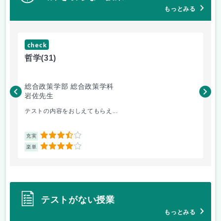
もっとみる
check
ch
哲学
(31)
哲
総合政策学部 総合政策学科
総
岩佐先生
長
テストの内容をおしえてもらえ...
哲
3.5
充実
充
4
楽単
楽
テストがない授業
もっとみる