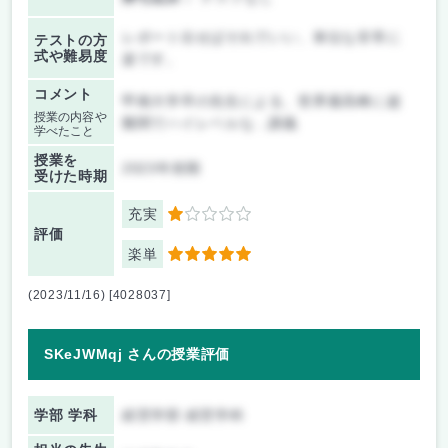
レポート出せばそれでいい、単位な非常に
テストの方
式や難易度
楽です。
コメント
甲南大学卒の先生による、世界最高峰に超
授業の内容や
難関でハイレベルな...講義
学べたこと
授業を
2023年前期
受けた時期
充実
1
評価
楽単
5
(2023/11/16) [4028037]
SKeJWMqj さんの授業評価
学部 学科
経営学部 経営学科