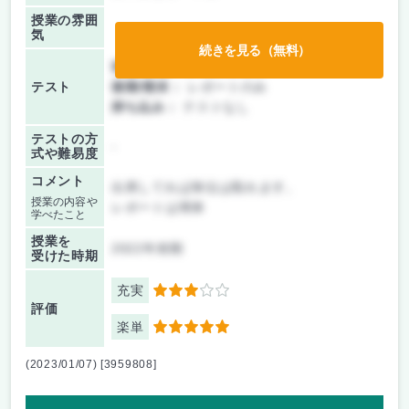
授業の雰囲
気
続きを見る（無料）
前期/中間：
テストのみ
テスト
後期/期末：
レポートのみ
持ち込み：
テストなし
テストの方
-
式や難易度
コメント
出席してれば単位は取れます。
授業の内容や
レポートは簡単
学べたこと
授業を
2022年前期
受けた時期
充実
3
評価
楽単
5
(2023/01/07) [3959808]