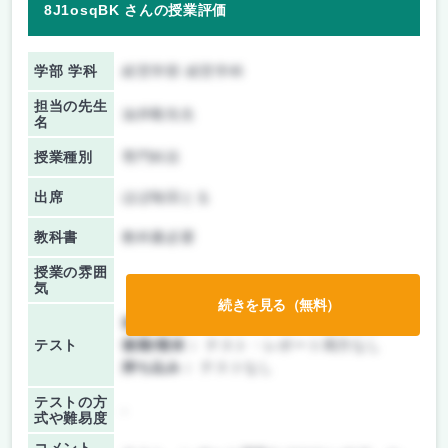
8J1osqBK さんの授業評価
学部 学科
経営学部 経営学科
担当の先生
油井毅先生
名
授業種別
専門科目
出席
ほぼ毎回とる
教科書
教科書必要
授業の雰囲
気
続きを見る（無料）
前期/中間：
テスト・レポート両方なし
テスト
後期/期末：
テスト・レポート両方なし
持ち込み：
テストなし
テストの方
-
式や難易度