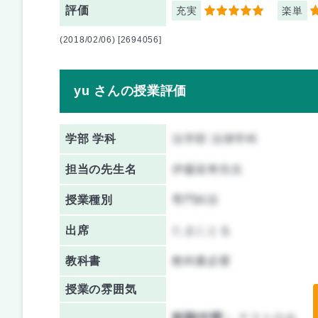
評価
充実
楽単
5
1
(2018/02/06) [2694056]
yu さんの授業評価
学部 学科
法学部 法律学科
担当の先生名
伊藤栄寿先生
授業種別
専門科目
出席
たまにとる
教科書
教科書必要
授業の雰囲気
前期/中間：
テストのみ