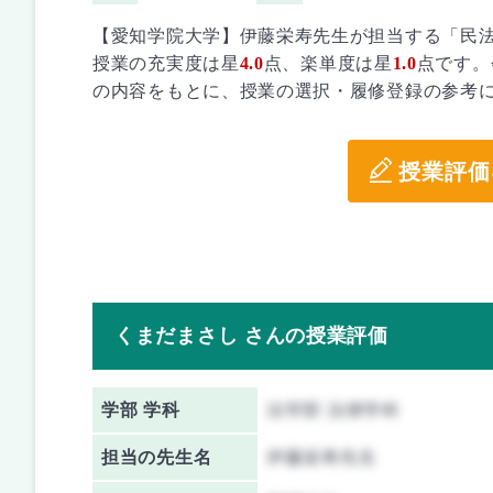
【愛知学院大学】伊藤栄寿先生が担当する「民法
授業の充実度は星
4.0
点、楽単度は星
1.0
点です。
の内容をもとに、授業の選択・履修登録の参考
授業評価
くまだまさし さんの授業評価
学部 学科
法学部 法律学科
担当の先生名
伊藤栄寿先生