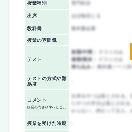
授業種別
専門科目
出席
ほぼ毎回とる
教科書
教科書必要
授業の雰囲気
前期/中間：
テストのみ
テスト
後期/期末：
テストのみ
持ち込み：
教科書ノート持
テストの方式や難
-
易度
出来るやつは落とされる。
コメント
たやつの半分は落とされる
授業の内容や学べたこと
からない。終わってる人。
授業を
受けた時期
-