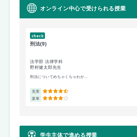
オンライン中心で受けられる授業
check
刑法
(9)
法学部 法律学科
野村健太郎先生
刑法についてめちゃくちゃわか...
充実
4.5
楽単
4
学生主体で進める授業