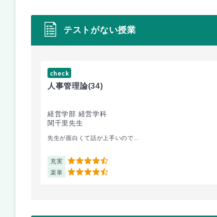
テストがない授業
check
人事管理論
(34)
経営学部 経営学科
関千里先生
先生が面白くて話が上手いので...
充実
4.5
楽単
4.5