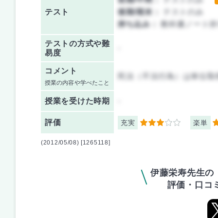
テスト
後期/期末：
テストのみ
持ち込み：
教科書ノート持
テストの方式や難
-
易度
コメント
民法（不法行為）は単位取
授業の内容や学べたこと
授業を
受けた時期
-
評価
充実
楽単
3
1
(2012/05/08) [1265118]
伊藤栄寿先生の
評価・口コ