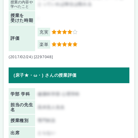
授業の内容や
とっていれば単位は取れる
学べたこと
授業を
-
受けた時期
充実
4
評価
楽単
5
(2017/02/24) [2297048]
(床子★・ω・) さんの授業評価
学部 学科
健康科学部 心理学科
担当の先生
高木浩人先生
名
授業種別
専門科目
出席
とらない