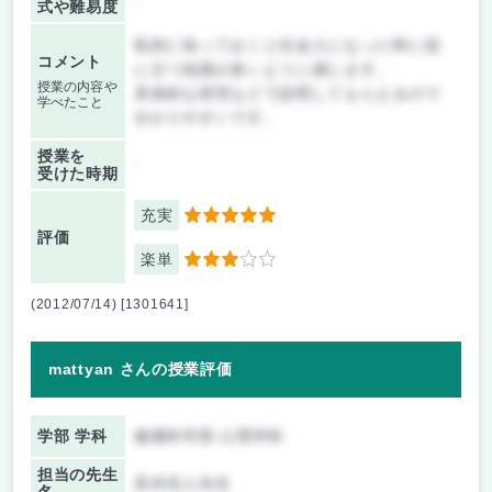
式や難易度
私的に知っておくと社会人になった時に役
コメント
に立つ知識が多いように感じます。
授業の内容や
具体的な研究などで説明してもらえるので
学べたこと
分かりやすいです。
授業を
-
受けた時期
充実
5
評価
楽単
3
(2012/07/14) [1301641]
mattyan さんの授業評価
学部 学科
健康科学部 心理学科
担当の先生
高木浩人先生