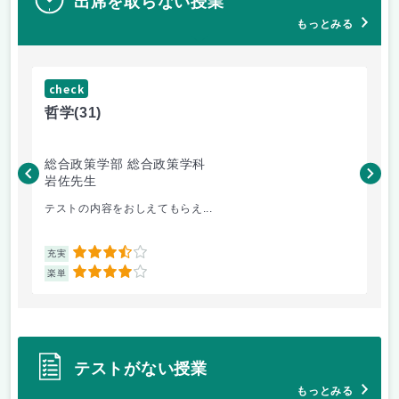
出席を取らない授業
もっとみる
check
ch
哲学
(31)
哲
総合政策学部 総合政策学科
総
岩佐先生
長
テストの内容をおしえてもらえ...
哲
3.5
充実
充
4
楽単
楽
テストがない授業
もっとみる