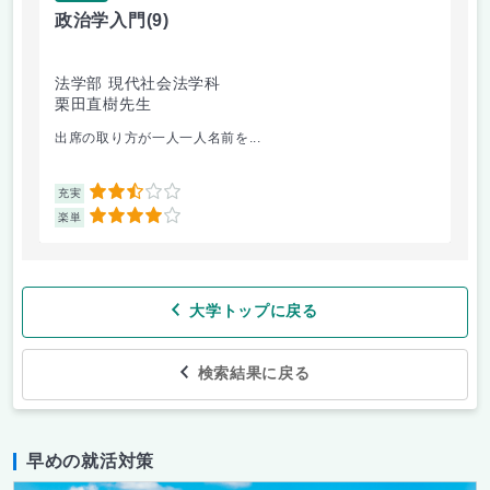
政治学入門
(9)
哲
法学部 現代社会法学科
法
栗田直樹先生
星
出席の取り方が一人一人名前を...
前
2.5
充実
充
4
楽単
楽
大学トップに戻る
検索結果に戻る
早めの就活対策