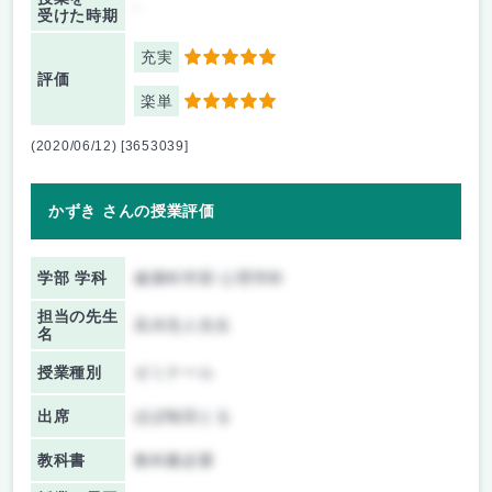
-
受けた時期
充実
5
評価
楽単
5
(2020/06/12) [3653039]
かずき さんの授業評価
学部 学科
健康科学部 心理学科
担当の先生
高木浩人先生
名
授業種別
ゼミナール
出席
ほぼ毎回とる
教科書
教科書必要