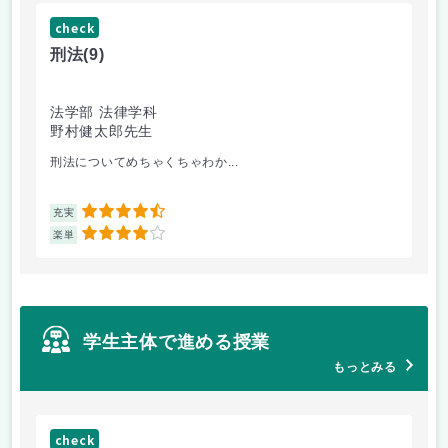
check
ch
刑法
(9)
フ
法学部 法律学科
文
野村健太郎先生
堀
刑法についてめちゃくちゃわか...
面
4.5
充実
充
4
楽単
楽
学生主体で進める授業
もっとみる
check
ch