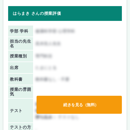
はらまき さんの授業評価
学部 学科
健康科学部 心理学科
担当の先生
高木浩人先生
名
授業種別
専門科目
出席
たまにとる
教科書
教科書なし・不要
授業の雰囲
気
前期/中間：
レポートのみ
続きを見る（無料）
テスト
後期/期末：
レポートのみ
持ち込み：
テストなし
テストの方
-