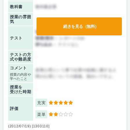
教科書
教科書必要
授業の雰囲
気
続きを見る（無料）
前期/中間：
レポートのみ
テスト
後期/期末：
レポートのみ
持ち込み：
テストなし
テストの方
-
式や難易度
コメント
産業心理という事で企業や組織に属する人
授業の内容や
間の心理についての講義。面白いですよ。
学べたこと
授業を
-
受けた時期
充実
5
評価
楽単
2
(2012/07/19) [1303110]