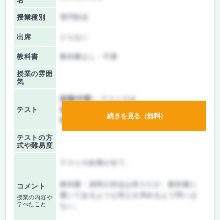
名
授業種別
専門科目
出席
とらない
教科書
教科書なし・不要
授業の雰囲
気
前期/中間：
テストのみ
テスト
後期/期末：
テストのみ
続きを見る（無料）
持ち込み：
教科書ノート持ち込み可
テストの方
-
式や難易度
テストの結果が全て。
教科書・資料の持込は有りだが、教科書に
コメント
書いてあるような答えを求めるよう問いは
授業の内容や
学べたこと
ない。