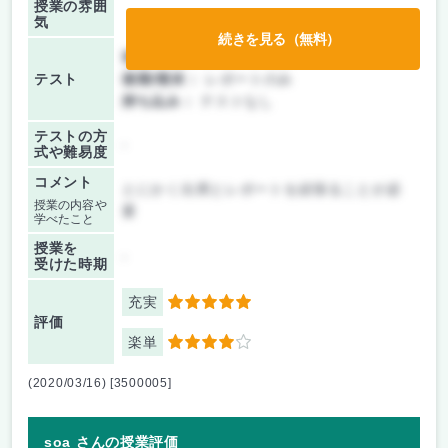
授業の雰囲
気
続きを見る（無料）
前期/中間：
レポートのみ
テスト
後期/期末：
レポートのみ
持ち込み：
テストなし
テストの方
-
式や難易度
コメント
とにかく出席とレポートを頑張ることが必
授業の内容や
要
学べたこと
授業を
-
受けた時期
充実
5
評価
楽単
4
(2020/03/16) [3500005]
soa さんの授業評価