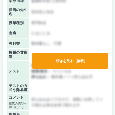
学部 学科
健康科学部 心理学科
担当の先生
高木浩人先生
名
授業種別
専門科目
出席
たまにとる
教科書
教科書なし・不要
授業の雰囲
気
続きを見る（無料）
前期/中間：
テスト・レポート両方なし
テスト
後期/期末：
テストのみ
持ち込み：
教科書ノート持ち込み可
テストの方
-
式や難易度
コメント
持ち込みありですので、授業に出席してメ
授業の内容や
モ取れば単位余裕で取れます
学べたこと
授業を