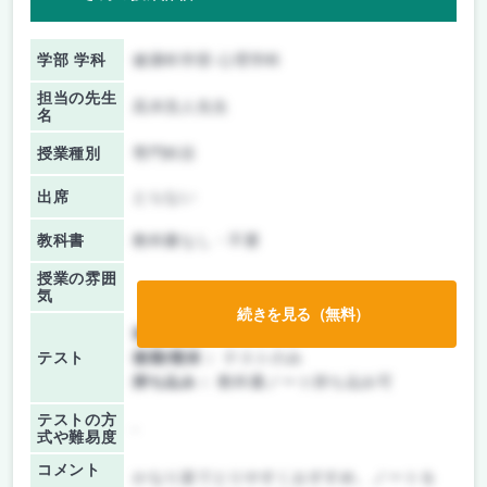
学部 学科
健康科学部 心理学科
担当の先生
高木浩人先生
名
授業種別
専門科目
出席
とらない
教科書
教科書なし・不要
授業の雰囲
気
続きを見る（無料）
前期/中間：
テストのみ
テスト
後期/期末：
テストのみ
持ち込み：
教科書ノート持ち込み可
テストの方
-
式や難易度
コメント
かなり楽でとりやすくおすすめ、ノートを