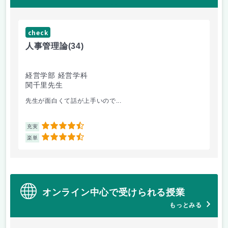
check
ch
人事管理論
(34)
哲
経営学部 経営学科
経
関千里先生
岩
先生が面白くて話が上手いので...
教
4.5
充実
充
4.5
楽単
楽
オンライン中心で受けられる授業
もっとみる